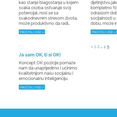
kao stanje blagostanja u kojem
djetinjstvu ja
svaka osoba ostvaruje svoj
kompletno fo
potencijal, nosi se sa
odraslom dob
svakodnevnim stresom života,
socijalnosti 
može produktivno da radi…
dobu, može i
PROČITAJ VIŠE »
PROČITAJ VIŠE »
«
1
2
…
4
5
Ja sam OK, ti si OK!
Koncept OK pozicije pomaže
nam da unaprijedimo i učinimo
kvalitetnijom našu socijalnu i
emocionalnu inteligenciju.
PROČITAJ VIŠE »