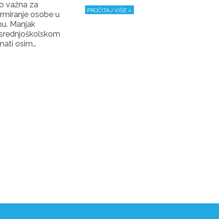
ko važna za
PROČITAJ VIŠE »
rmiranje osobe u
u. Manjak
u srednjoškolskom
mati osim…