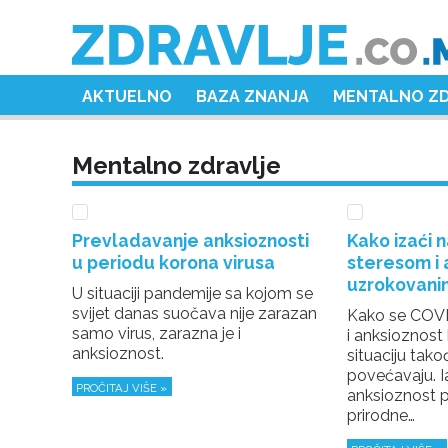
AKTUELNO
BAZA ZNANJA
MENTALNO Z
Mentalno zdravlje
Prevladavanje anksioznosti
Kako izaći n
u periodu korona virusa
steresom i 
uzrokovani
U situaciji pandemije sa kojom se
svijet danas suočava nije zarazan
Kako se COVID-
samo virus, zarazna je i
i anksioznost k
anksioznost.
situaciju tako
povećavaju. Ia
PROČITAJ VIŠE »
anksioznost p
prirodne…