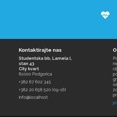
Z
Kontaktirajte nas
O
Studentska bb, Lamela I,
Po
stan 43
ne
City kvart
ci
81000 Podgorica
p
g
+‎382 67 602 345
os
+‎382 20 658 520 (09-16)
zd
pr
info@localhost
pr