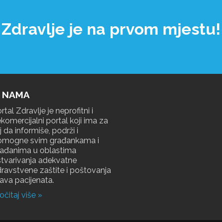
dravlje je na prvom mjest
 NAMA
rtal Zdravlje je neprofitni i
komercijalni portal koji ima za
lj da informiše, podrži i
omogne svim građankama i
rađanima u oblastima
tvarivanja adekvatne
ravstvene zaštite i poštovanja
ava pacijenata.
očitaj više »