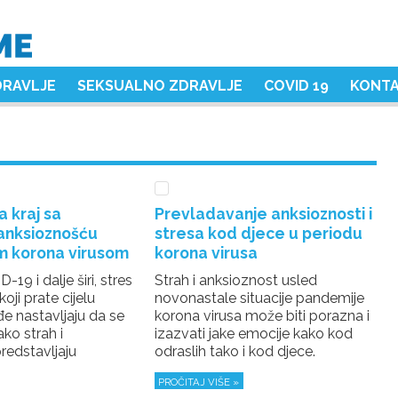
DRAVLJE
SEKSUALNO ZDRAVLJE
COVID 19
KONT
a kraj sa
Prevladavanje anksioznosti i
anksioznošću
stresa kod djece u periodu
m korona virusom
korona virusa
19 i dalje širi, stres
Strah i anksioznost usled
oji prate cijelu
novonastale situacije pandemije
đe nastavljaju da se
korona virusa može biti porazna i
ko strah i
izazvati jake emocije kako kod
redstavljaju
odraslih tako i kod djece.
PROČITAJ VIŠE »