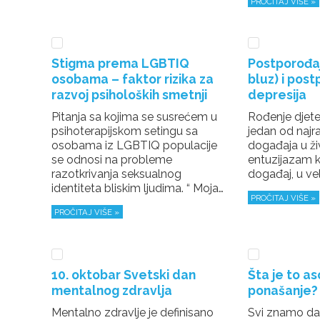
PROČITAJ VIŠE »
Stigma prema LGBTIQ
Postporođaj
osobama – faktor rizika za
bluz) i pos
razvoj psiholoških smetnji
depresija
Pitanja sa kojima se susrećem u
Rođenje djete
psihoterapijskom setingu sa
jedan od najra
osobama iz LGBTIQ populacije
događaja u ži
se odnosi na probleme
entuzijazam ko
razotkrivanja seksualnog
događaj, u ve
identiteta bliskim ljudima. “ Moja…
PROČITAJ VIŠE »
PROČITAJ VIŠE »
10. oktobar Svetski dan
Šta je to as
mentalnog zdravlja
ponašanje?
Mentalno zdravlje je definisano
Svi znamo da 