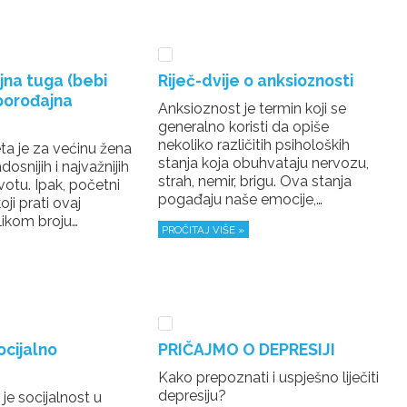
na tuga (bebi
Riječ-dvije o anksioznosti
tporođajna
Anksioznost je termin koji se
generalno koristi da opiše
nekoliko različitih psiholoških
ta je za većinu žena
stanja koja obuhvataju nervozu,
dosnijih i najvažnijih
strah, nemir, brigu. Ova stanja
votu. Ipak, početni
pogađaju naše emocije,…
ji prati ovaj
likom broju…
PROČITAJ VIŠE »
ocijalno
PRIČAJMO O DEPRESIJI
Kako prepoznati i uspješno liječiti
depresiju?
je socijalnost u