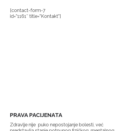
[contact-form-7
id=”1161″ title=”Kontakt”]
PRAVA PACIJENATA
Zdravlje nije puko nepostojanje bolesti, već
predstavlja stanje potpunog fizičkog, mentalnog,