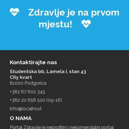
Zdravlje je na prvom
mjestu!
Kontaktirajte nas
Studentska bb, Lamela I, stan 43
City kvart
81000 Podgorica
+‎382 67 602 345
+‎382 20 658 520 (09-16)
info@localhost
O NAMA
Portal Zdravlje je neprofitni i nekomercijalni portal