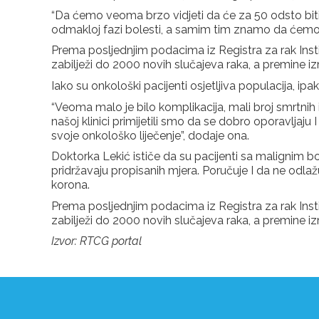
“Da ćemo veoma brzo vidjeti da će za 50 odsto biti 
odmakloj fazi bolesti, a samim tim znamo da ćemo im
Prema posljednjim podacima iz Registra za rak Instit
zabilježi do 2000 novih slučajeva raka, a premine 
Iako su onkološki pacijenti osjetljiva populacija, ip
“Veoma malo je bilo komplikacija, mali broj smrtnih 
našoj klinici primijetili smo da se dobro oporavljaju
svoje onkološko liječenje”, dodaje ona.
Doktorka Lekić ističe da su pacijenti sa malignim b
pridržavaju propisanih mjera. Poručuje I da ne odla
korona.
Prema posljednjim podacima iz Registra za rak Instit
zabilježi do 2000 novih slučajeva raka, a premine 
Izvor: RTCG portal