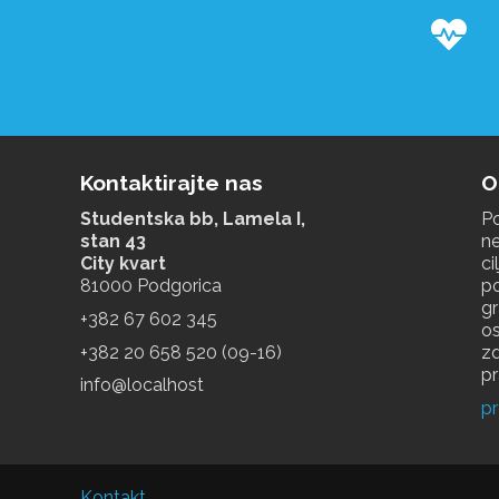
Z
Kontaktirajte nas
O
Studentska bb, Lamela I,
Po
stan 43
ne
City kvart
ci
81000 Podgorica
p
g
+‎382 67 602 345
os
+‎382 20 658 520 (09-16)
zd
pr
info@localhost
pr
Kontakt