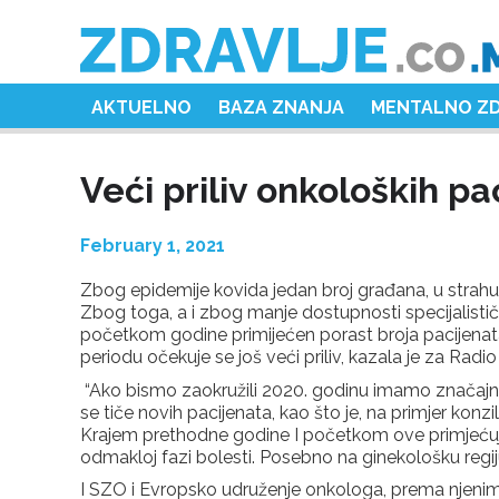
AKTUELNO
BAZA ZNANJA
MENTALNO Z
Veći priliv onkoloških p
February 1, 2021
Zbog epidemije kovida jedan broj građana, u strahu 
Zbog toga, a i zbog manje dostupnosti specijalistički
početkom godine primijećen porast broja pacijenata 
periodu očekuje se još veći priliv, kazala je za Radi
“Ako bismo zaokružili 2020. godinu imamo značajn
se tiče novih pacijenata, kao što je, na primjer konzi
Krajem prethodne godine I početkom ove primjećuje
odmakloj fazi bolesti. Posebno na ginekološku regiju
I SZO i Evropsko udruženje onkologa, prema njenim