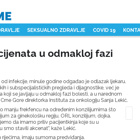
DRAVLJE
SEKSUALNO ZDRAVLJE
COVID 19
KONT
acijenata u odmakloj fazi
od infekcije, minule godine odgađao je odlazak ljekaru.
h i subspecijalističkih pregleda i dijagnostike, već je
koji se javljaju u odmakloj fazi bolesti, a u narednom
o Crne Gore direktorka Instituta za onkologiju Sanja Lekić.
o manju frekfencu na određenim konzilijumima što
lijum za ginekološku regiju, ORL konzilijum, dojka.
mo da imamo priliv pacijentkinja koje su u
 smo stavili akcenat”, kaže Lekić.
 riječima, imaju sumorna predviđanja.