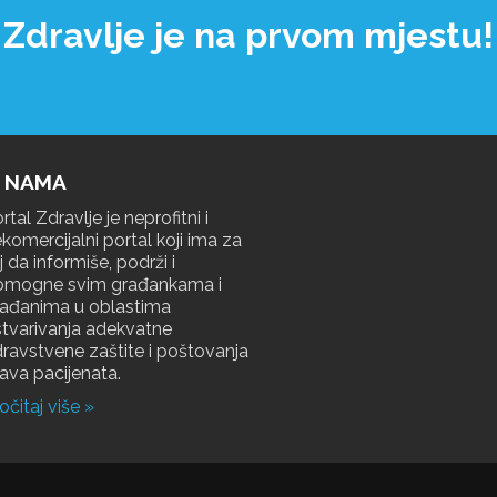
dravlje je na prvom mjest
 NAMA
rtal Zdravlje je neprofitni i
komercijalni portal koji ima za
lj da informiše, podrži i
omogne svim građankama i
rađanima u oblastima
tvarivanja adekvatne
ravstvene zaštite i poštovanja
ava pacijenata.
očitaj više »