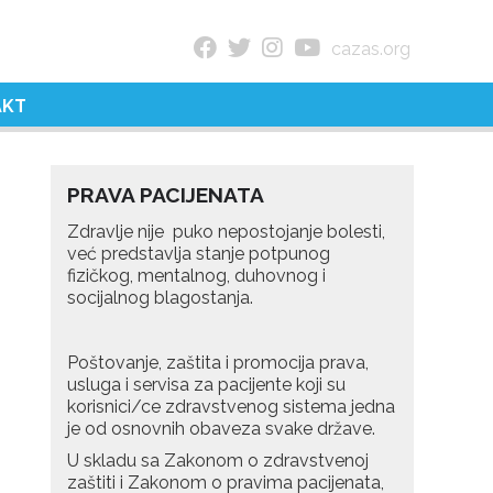
cazas.org
AKT
PRAVA PACIJENATA
Zdravlje nije puko nepostojanje bolesti,
već predstavlja stanje potpunog
fizičkog, mentalnog, duhovnog i
socijalnog blagostanja.
Poštovanje, zaštita i promocija prava,
usluga i servisa za pacijente koji su
korisnici/ce zdravstvenog sistema jedna
je od osnovnih obaveza svake države.
U skladu sa Zakonom o zdravstvenoj
zaštiti i Zakonom o pravima pacijenata,