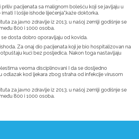
priliv pacijenata sa malignom bolešću koji se javljaju u
ati I lošije ishode liječenja”,kaže doktorka.
uta za javno zdravlje iz 2013. u našoj zemlji godišnje se
između 800 i 1000 osoba.
ak se dosta dobro oporavljaju od kovida.
ishoda. Za onaj dio pacijenata koji je bio hospitalizovan na
 I otpuštaju kući bez posljedica. Nakon toga nastavljaju
olestima veoma disciplinovani I da se dosljedno
žu odlazak kod ljekara zbog straha od infekcije virusom
uta za javno zdravlje iz 2013. u našoj zemlji godišnje se
između 800 i 1000 osoba.