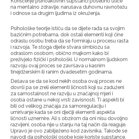
Korišćenje psihoaktivnih supstanci posebno utiče
na mentalno zdravlje, narušava duhovnu ravnotežu
i odnose sa drugim ljudima iz okruženja.
Psihološke teorije ističu da se dijete rađa sa svojim
bazičnim potrebama, dok ostali elementi koji čine
odraslu osobu treba da se formiraju u procesu rasta
i razvoja. Te stoga dijete stvara simbiozu sa
odraslom osobom, obično majkom kako bi
preživjelo fizički i psihološki. U normalnom ljudskom
razvoju ovaj proces se završava u kasnim
tinejdžerskim ili ranim dvadesetim godinama.
Dešava se da se kod nekih osoba ovaj proces ne
dovrši pa se zreli elementi ličnosti koji su zaduženi
za samostalnost ne razviju u značajnoj mjeri i
osoba ostane u nekoj vrsti zavisnosti. Ti aspekti bi
bili od velikog značaja za samoregulaciju i
umirivanje kada se oni dječiji elementi aspekta
ličnosti uznemire. Ali s obzirom da oni nisu dovoljno
razvijeni, osoba nije u stanju na taj način da reaguje.
Upravo je ovo zabilježeno kod zavisnika. Takođe se
navodi da psihološki osobe koje koriste supstance,