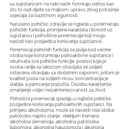
sa supstancom na neki način formiraju odnos kao
što to radi dijete sa majkom, upravo zbog potražnje
osjećaja za bazičnom sigurnosti.
Narušeno psihičko zdravlje se ogleda u poremećaju
psihičkih funkcija, promjene karaktera i ličnosti uz
supstancu i psihotične poremećaje koji mogu
nastati kao posljedica korišćenja supstance.
Poremećaj psihičkih funkcija se javlja kod većine
osoba koje konzumiraju psihoaktivne supstance i
obuhvata sve psihičke funkcije, poslovi koje je
osoba ranije sa lakoćom obavljala se uslijed
oštećena obavljaju sa dodatnim naporom, pritom je
kvalitet posla na lošijem nivou, koncentracija je
slabija, a pamćenje popušta. Ososbu karakteriše
smanjenje volje i nezainteresovanost za život.
Psihotični poremećaji spadaju u najteže psihičke
posljedice korišćenja psihoaktivnih supstanci. Na
primjeru alkoholizma, može se navesti više oblika:
patološko napito stanje -delirijum tremens,
alkoholna demencija, alkoholna patološka
ljubomora, alkoholna halucionoza i alkohona