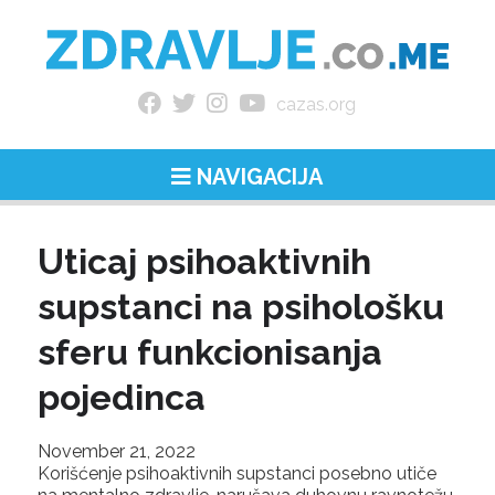
cazas.org
NAVIGACIJA
Uticaj psihoaktivnih
supstanci na psihološku
sferu funkcionisanja
pojedinca
November 21, 2022
Korišćenje psihoaktivnih supstanci posebno utiče