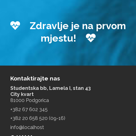
Zdravlje je na prvom
mjestu!
Kontaktirajte nas
Studentska bb, Lamela I, stan 43
City kvart
81000 Podgorica
+‎382 67 602 345
+‎382 20 658 520 (09-16)
info@localhost