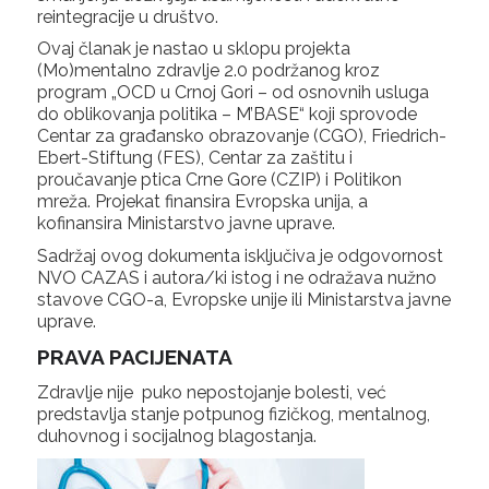
reintegracije u društvo.
Ovaj članak
je nastao u sklopu projekta
(Mo)mentalno zdravlje 2.0 podržanog kroz
program „OCD u Crnoj Gori – od osnovnih usluga
do oblikovanja politika – M’BASE“ koji sprovode
Centar za građansko obrazovanje (CGO), Friedrich-
Ebert-Stiftung (FES), Centar za zaštitu i
proučavanje ptica Crne Gore (CZIP) i Politikon
mreža. Projekat finansira Evropska unija, a
kofinansira Ministarstvo javne uprave.
Sadržaj ovog dokumenta isključiva je odgovornost
NVO CAZAS i autora/ki istog i ne odražava nužno
stavove CGO-a, Evropske unije ili Ministarstva javne
uprave.
PRAVA PACIJENATA
Zdravlje nije puko nepostojanje bolesti, već
predstavlja stanje potpunog fizičkog, mentalnog,
duhovnog i socijalnog blagostanja.