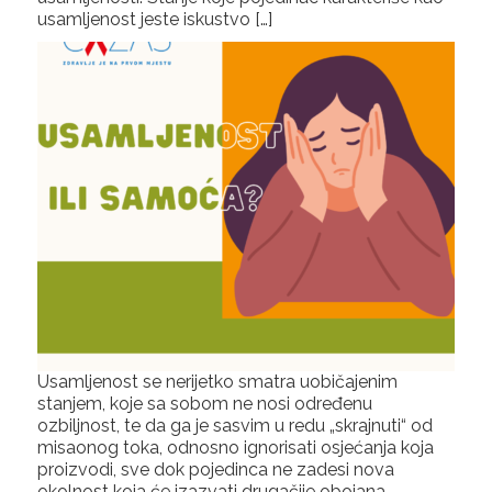
usamljenost jeste iskustvo […]
Usamljenost se nerijetko smatra uobičajenim
stanjem, koje sa sobom ne nosi određenu
ozbiljnost, te da ga je sasvim u redu „skrajnuti“ od
misaonog toka, odnosno ignorisati osjećanja koja
proizvodi, sve dok pojedinca ne zadesi nova
okolnost koja će izazvati drugačije obojana