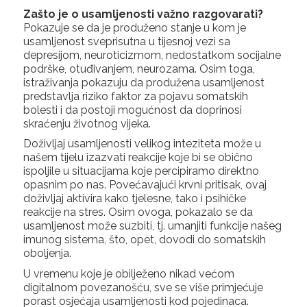
Zašto je o usamljenosti važno razgovarati?
Pokazuje se da je produženo stanje u kom je
usamljenost sveprisutna u tijesnoj vezi sa
depresijom, neuroticizmom, nedostatkom socijalne
podrške, otuđivanjem, neurozama. Osim toga,
istraživanja pokazuju da produžena usamljenost
predstavlja riziko faktor za pojavu somatskih
bolesti i da postoji mogućnost da doprinosi
skraćenju životnog vijeka.
Doživljaj usamljenosti velikog inteziteta može u
našem tijelu izazvati reakcije koje bi se obično
ispoljile u situacijama koje percipiramo direktno
opasnim po nas. Povećavajući krvni pritisak, ovaj
doživljaj aktivira kako tjelesne, tako i psihičke
reakcije na stres. Osim ovoga, pokazalo se da
usamljenost može suzbiti, tj. umanjiti funkcije našeg
imunog sistema, što, opet, dovodi do somatskih
oboljenja.
U vremenu koje je obilježeno nikad većom
digitalnom povezanošću, sve se više primjećuje
porast osjećaja usamljenosti kod pojedinaca.