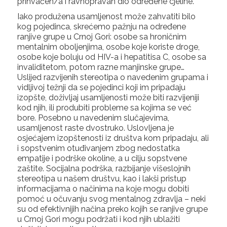
prihvaćen/a i ravnopravan dio određene cjeline.
Iako produžena usamljenost može zahvatiti bilo
kog pojedinca, skrećemo pažnju na određene
ranjive grupe u Crnoj Gori: osobe sa hroničnim
mentalnim oboljenjima, osobe koje koriste droge,
osobe koje boluju od HIV-a i hepatitisa C, osobe sa
invaliditetom, potom razne manjinske grupe…
Uslijed razvijenih stereotipa o navedenim grupama i
vidljivoj težnji da se pojedinci koji im pripadaju
izopšte, doživljaj usamljenosti može biti razvijeniji
kod njih, ili produbiti probleme sa kojima se već
bore. Posebno u navedenim slučajevima,
usamljenost raste dvostruko. Uslovljena je
osjećajem izopštenosti iz društva kom pripadaju, ali
i sopstvenim otuđivanjem zbog nedostatka
empatije i podrške okoline, a u cilju sopstvene
zaštite. Socijalna podrška, razbijanje višeslojnih
stereotipa u našem društvu, kao i lakši pristup
informacijama o načinima na koje mogu dobiti
pomoć u očuvanju svog mentalnog zdravlja – neki
su od efektivnijih načina preko kojih se ranjive grupe
u Crnoj Gori mogu podržati i kod njih ublažiti