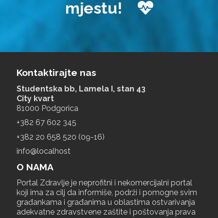
mjestu!
Kontaktirajte nas
Studentska bb, Lamela I, stan 43
City kvart
81000 Podgorica
+‎382 67 602 345
+‎382 20 658 520 (09-16)
info@localhost
O NAMA
Portal Zdravlje je neprofitni i nekomercijalni portal
koji ima za cilj da informiše, podrži i pomogne svim
građankama i građanima u oblastima ostvarivanja
adekvatne zdravstvene zaštite i poštovanja prava