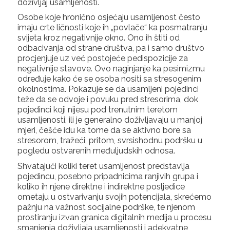
doživljaj usamljenosti.
Osobe koje hronično osjećaju usamljenost često
imaju crte ličnosti koje ih „povlače“ ka posmatranju
svijeta kroz negativnije okno. Ono ih štiti od
odbacivanja od strane društva, pa i samo društvo
procjenjuje uz već postojeće pedispozicije za
negativnije stavove. Ovo naginjanje ka pesimizmu
određuje kako će se osoba nositi sa stresogenim
okolnostima. Pokazuje se da usamljeni pojedinci
teže da se odvoje i povuku pred stresorima, dok
pojedinci koji nijesu pod trenutnim teretom
usamljenosti, ili je generalno doživljavaju u manjoj
mjeri, češće idu ka tome da se aktivno bore sa
stresorom, tražeći, pritom, svrsishodnu podršku u
pogledu ostvarenih međuljudskih odnosa.
Shvatajući koliki teret usamljenost predstavlja
pojedincu, posebno pripadnicima ranjivih grupa i
koliko ih njene direktne i indirektne posljedice
ometaju u ostvarivanju svojih potencijala, skrećemo
pažnju na važnost socijalne podrške, te njenom
prostiranju izvan granica digitalnih medija u procesu
smanjenja doživljaja usamljenosti i adekvatne