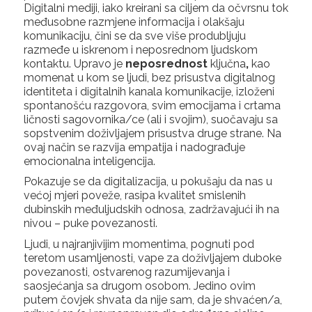
Digitalni mediji, iako kreirani sa ciljem da očvrsnu tok
međusobne razmjene informacija i olakšaju
komunikaciju, čini se da sve više produbljuju
razmeđe u iskrenom i neposrednom ljudskom
kontaktu. Upravo je
neposrednost
ključna
,
kao
momenat u kom se ljudi, bez prisustva digitalnog
identiteta i digitalnih kanala komunikacije, izloženi
spontanošću razgovora, svim emocijama i crtama
ličnosti sagovornika/ce (ali i svojim), suočavaju sa
sopstvenim doživljajem prisustva druge strane. Na
ovaj način se razvija empatija i nadograđuje
emocionalna inteligencija.
Pokazuje se da digitalizacija, u pokušaju da nas u
većoj mjeri poveže, rasipa kvalitet smislenih
dubinskih međuljudskih odnosa, zadržavajući ih na
nivou – puke povezanosti.
Ljudi, u najranjivijim momentima, pognuti pod
teretom usamljenosti, vape za doživljajem duboke
povezanosti, ostvarenog razumijevanja i
saosjećanja sa drugom osobom. Jedino ovim
putem čovjek shvata da nije sam, da je shvaćen/a,