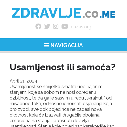
cazas.org
NAVIGACIJA
Usamljenost ili samoća?
April 21, 2024
Usamljenost se nerijetko smatra uobičajenim
stanjem, koje sa sobom ne nosi određenu
ozbiljnost, te da ga je sasvim u redu „skrajnuti“ od
misaonog toka, odnosno ignorisati osjećanja koja
proizvodi, sve dok pojedinca ne zadesi nova
okolnost koja će izazvati drugačije obojana
emocionalna stanja i potisnuti doživljaj
usamljenosti. Stanje koje pojedinac karakteriše kao