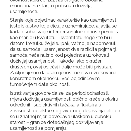
emocionalna stanja i potisnuti doživljaj
usamljenosti.
Stanje koje pojedinac karakteriše kao usamljenost
jeste iskustvo koje djeluje uznemirujuće, a javlja se
kada osoba svoje interpersonalne odnose percipira
kao manje u kvalitetu ili kvantitetu nego što bi u
datom trenutku željela. Ipak, važno je napomenuti
da su samoća i usamljenost dva različita pojma tj.
samoća neće nužno kod pojedinca uzrokovati
doživljaj usamljenosti. Takođe, iako okruženi
društvom, ovaj osjećaj i dalje može biti prisutan.
Zaključujemo da usamljenost ne biva uzrokovana
konkretnom okolnošću, već pojedinčevim
tumačenjem date okolnosti.
Istraživanja govore da se, za period odraslosti,
mjera doživljaja usamljenosti obično kreće u okviru
određenih, subjektivnih tačaka, a fluktuira u
zavisnosti od aktuelnog životnog dešavanja, ali i da
se u znatnoj mjeri povećava ulaskom u duboku
starost – granice dotadašnjeg doživljavanja
usamljenosti se pomjeraju.