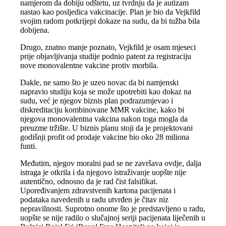
namjerom da dobiju odštetu, uz tvrdnju da je autizam
nastao kao posljedica vakcinacije. Plan je bio da Vejkfild
svojim radom potkrijepi dokaze na sudu, da bi tužba bila
dobijena.
Drugo, znatno manje poznato, Vejkfild je osam mjeseci
prije objavljivanja studije podnio patent za registraciju
nove monovalentne vakcine protiv morbila.
Dakle, ne samo što je uzeo novac da bi namjenski
napravio studiju koja se može upotrebiti kao dokaz na
sudu, već je njegov biznis plan podrazumjevao i
diskreditaciju kombinovane MMR vakcine, kako bi
njegova monovalentna vakcina nakon toga mogla da
preuzme tržište. U biznis planu stoji da je projektovani
godišnji profit od prodaje vakcine bio oko 28 miliona
funti.
Međutim, njegov moralni pad se ne završava ovdje, dalja
istraga je otkrila i da njegovo istraživanje uopšte nije
autentično, odnosno da je rad čist falsifikat.
Upoređivanjem zdravstvenih kartona pacijenata i
podataka navedenih u radu utvrđen je čitav niz
nepravilnosti. Suprotno onome što je predstavljeno u radu,
uopšte se nije radilo o slučajnoj seriji pacijenata liječenih u