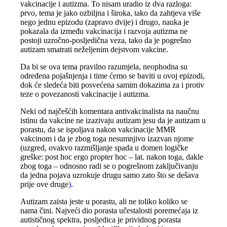
vakcinacije i autizma. To nisam uradio iz dva razloga:
prvo, tema je jako ozbiljna i široka, tako da zahtjeva više
nego jednu epizodu (zapravo dvije) i drugo, nauka je
pokazala da između vakcinacija i razvoja autizma ne
postoji uzročno-posljedična veza, tako da je pogrešno
autizam smatrati neželjenim dejstvom vakcine.
Da bi se ova tema pravilno razumjela, neophodna su
određena pojašnjenja i time ćemo se baviti u ovoj epizodi,
dok će sledeća biti posvećena samim dokazima za i protiv
teze o povezanosti vakcinacije i autizma.
Neki od najčešćih komentara antivakcinalista na naučnu
istinu da vakcine ne izazivaju autizam jesu da je autizam u
porastu, da se ispoljava nakon vakcinacije MMR
vakcinom i da je zbog toga nesumnjivo izazvan njome
(uzgred, ovakvo razmišljanje spada u domen logičke
greške: post hoc ergo propter hoc – lat. nakon toga, dakle
zbog toga – odnosno radi se o pogrešnom zaključivanju
da jedna pojava uzrokuje drugu samo zato što se dešava
prije ove druge
)
.
Autizam zaista jeste u porastu, ali ne toliko koliko se
nama čini. Najveći dio porasta učestalosti poremećaja iz
autističnog spektra, posljedica je prividnog porasta