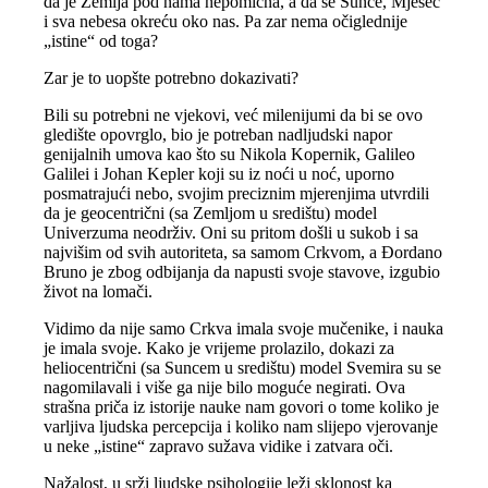
da je Zemlja pod nama nepomična, a da se Sunce, Mjesec
i sva nebesa okreću oko nas. Pa zar nema očiglednije
„istine“ od toga?
Zar je to uopšte potrebno dokazivati?
Bili su potrebni ne vjekovi, već milenijumi da bi se ovo
gledište opovrglo, bio je potreban nadljudski napor
genijalnih umova kao što su Nikola Kopernik, Galileo
Galilei i Johan Kepler koji su iz noći u noć, uporno
posmatrajući nebo, svojim preciznim mjerenjima utvrdili
da je geocentrični (sa Zemljom u središtu) model
Univerzuma neodrživ. Oni su pritom došli u sukob i sa
najvišim od svih autoriteta, sa samom Crkvom, a Đordano
Bruno je zbog odbijanja da napusti svoje stavove, izgubio
život na lomači.
Vidimo da nije samo Crkva imala svoje mučenike, i nauka
je imala svoje. Kako je vrijeme prolazilo, dokazi za
heliocentrični (sa Suncem u središtu) model Svemira su se
nagomilavali i više ga nije bilo moguće negirati. Ova
strašna priča iz istorije nauke nam govori o tome koliko je
varljiva ljudska percepcija i koliko nam slijepo vjerovanje
u neke „istine“ zapravo sužava vidike i zatvara oči.
Nažalost, u srži ljudske psihologije leži sklonost ka