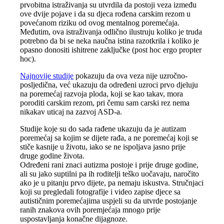
prvobitna istraživanja su utvrdila da postoji veza između
ove dvije pojave i da su djeca rođena carskim rezom u
povećanom riziku od ovog mentalnog poremećaja.
Međutim, ova istraživanja odlično ilustruju koliko je truda
potrebno da bi se neka naučna istina razotkrila i koliko je
opasno donositi ishitrene zaključke (post hoc ergo propter
hoc).
Najnovije studije
pokazuju da ova veza nije uzročno-
posljedična, već ukazuju da određeni uzroci prvo djeluju
na poremećaj razvoja ploda, koji se kao takav, mora
poroditi carskim rezom, pri čemu sam carski rez nema
nikakav uticaj na zazvoj ASD-a.
Studije koje su do sada rađene ukazuju da je autizam
poremećaj sa kojim se dijete rađa, a ne poremećaj koji se
stiče kasnije u životu, iako se ne ispoljava jasno prije
druge godine života.
Određeni rani znaci autizma postoje i prije druge godine,
ali su jako suptilni pa ih roditelji teško uočavaju, naročito
ako je u pitanju prvo dijete, pa nemaju iskustva. Stručnjaci
koji su pregledali fotografije i video zapise djece sa
autističnim poremećajima uspjeli su da utvrde postojanje
ranih znakova ovih poremjećaja mnogo prije
uspostavljanja konačne dijagnoze.