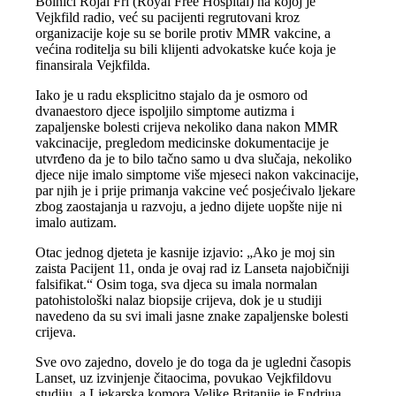
Bolnici Rojal Fri (Royal Free Hospital) na kojoj je
Vejkfild radio, već su pacijenti regrutovani kroz
organizacije koje su se borile protiv MMR vakcine, a
većina roditelja su bili klijenti advokatske kuće koja je
finansirala Vejkfilda.
Iako je u radu eksplicitno stajalo da je osmoro od
dvanaestoro djece ispoljilo simptome autizma i
zapaljenske bolesti crijeva nekoliko dana nakon MMR
vakcinacije, pregledom medicinske dokumentacije je
utvrđeno da je to bilo tačno samo u dva slučaja, nekoliko
djece nije imalo simptome više mjeseci nakon vakcinacije,
par njih je i prije primanja vakcine već posjećivalo ljekare
zbog zaostajanja u razvoju, a jedno dijete uopšte nije ni
imalo autizam.
Otac jednog djeteta je kasnije izjavio: „Ako je moj sin
zaista Pacijent 11, onda je ovaj rad iz Lanseta najobičniji
falsifikat.“ Osim toga, sva djeca su imala normalan
patohistološki nalaz biopsije crijeva, dok je u studiji
navedeno da su svi imali jasne znake zapaljenske bolesti
crijeva.
Sve ovo zajedno, dovelo je do toga da je ugledni časopis
Lanset, uz izvinjenje čitaocima, povukao Vejkfildovu
studiju, a Ljekarska komora Velike Britanije je Endrjua