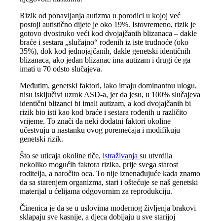
Rizik od ponavljanja autizma u porodici u kojoj već
postoji autistično dijete je oko 19%. Istovremeno, rizik je
gotovo dvostruko veći kod dvojajčanih blizanaca – dakle
braće i sestara „slučajno“ rođenih iz iste trudnoće (oko
35%), dok kod jednojajčanih, dakle genetski identičnih
blizanaca, ako jedan blizanac ima autizam i drugi će ga
imati u 70 odsto slučajeva.
Međutim, genetski faktori, iako imaju dominantnu ulogu,
nisu isključivi uzrok ASD-a, jer da jesu, u 100% slučajeva
identični blizanci bi imali autizam, a kod dvojajčanih bi
rizik bio isti kao kod braće i sestara rođenih u različito
vrijeme. To znači da neki dodatni faktori okoline
učestvuju u nastanku ovog poremećaja i modifikuju
genetski rizik.
Što se uticaja okoline tiče,
istraživanja
su utvrdila
nekoliko mogućih faktora rizika, prije svega starost
roditelja, a naročito oca. To nije iznenađujuće kada znamo
da sa starenjem organizma, stari i oštećuje se naš genetski
materijal u ćelijama odgovornim za reprodukciju.
Činenica je da se u uslovima modernog življenja brakovi
sklapaju sve kasnije, a djeca dobijaju u sve starijoj