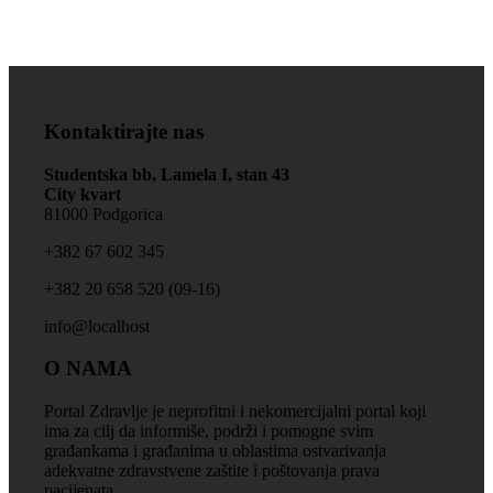
Kontaktirajte nas
Studentska bb, Lamela I, stan 43
City kvart
81000 Podgorica
+‎382 67 602 345
+‎382 20 658 520 (09-16)
info@localhost
O NAMA
Portal Zdravlje je neprofitni i nekomercijalni portal koji
ima za cilj da informiše, podrži i pomogne svim
građankama i građanima u oblastima ostvarivanja
adekvatne zdravstvene zaštite i poštovanja prava
pacijenata.