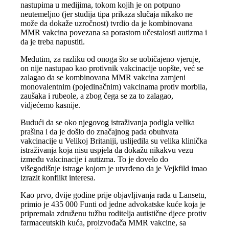
nastupima u medijima, tokom kojih je on potpuno
neutemeljno (jer studija tipa prikaza slučaja nikako ne
može da dokaže uzročnost) tvrdio da je kombinovana
MMR vakcina povezana sa porastom učestalosti autizma i
da je treba napustiti.
Međutim, za razliku od onoga što se uobičajeno vjeruje,
on nije nastupao kao protivnik vakcinacije uopšte, već se
zalagao da se kombinovana MMR vakcina zamjeni
monovalentnim (pojedinačnim) vakcinama protiv morbila,
zaušaka i rubeole, a zbog čega se za to zalagao,
vidjećemo kasnije.
Budući da se oko njegovog istraživanja podigla velika
prašina i da je došlo do značajnog pada obuhvata
vakcinacije u Velikoj Britaniji, uslijedila su velika klinička
istraživanja koja nisu uspjela da dokažu nikakvu vezu
između vakcinacije i autizma. To je dovelo do
višegodišnje istrage kojom je utvrđeno da je Vejkfild imao
izrazit konflikt interesa.
Kao prvo, dvije godine prije objavljivanja rada u Lansetu,
primio je 435 000 Funti od jedne advokatske kuće koja je
pripremala združenu tužbu roditelja autistične djece protiv
farmaceutskih kuća, proizvođača MMR vakcine, sa