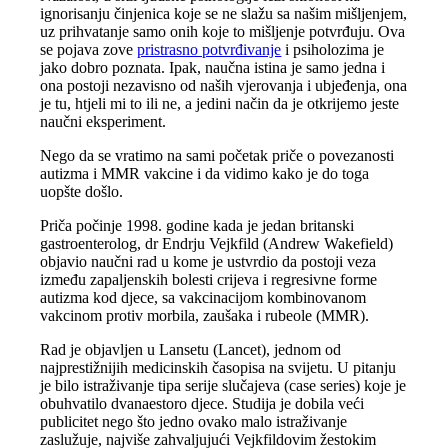
ignorisanju činjenica koje se ne slažu sa našim mišljenjem,
uz prihvatanje samo onih koje to mišljenje potvrđuju. Ova
se pojava zove
pristrasno potvrđivanje
i psiholozima je
jako dobro poznata. Ipak, naučna istina je samo jedna i
ona postoji nezavisno od naših vjerovanja i ubjeđenja, ona
je tu, htjeli mi to ili ne, a jedini način da je otkrijemo jeste
naučni eksperiment.
Nego da se vratimo na sami početak priče o povezanosti
autizma i MMR vakcine i da vidimo kako je do toga
uopšte došlo.
Priča počinje 1998. godine kada je jedan britanski
gastroenterolog, dr Endrju Vejkfild (Andrew Wakefield)
objavio naučni rad u kome je ustvrdio da postoji veza
između zapaljenskih bolesti crijeva i regresivne forme
autizma kod djece, sa vakcinacijom kombinovanom
vakcinom protiv morbila, zaušaka i rubeole (MMR).
Rad je objavljen u Lansetu (Lancet), jednom od
najprestižnijih medicinskih časopisa na svijetu. U pitanju
je bilo istraživanje tipa serije slučajeva (case series) koje je
obuhvatilo dvanaestoro djece. Studija je dobila veći
publicitet nego što jedno ovako malo istraživanje
zaslužuje, najviše zahvaljujući Vejkfildovim žestokim