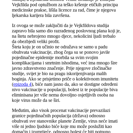
Vejkfilda pod optužbom za teško kršenje etičkih principa
medicinske prakse, lišila licence za rad, čime je njegova
ljekarska karijera bila završena.
Iz ovoga se može zaključiti da je Vejkfildova studija
zapravo bila samo dio razrađenog poslovnog plana koji je,
na štetu nebrojeno mnogo djece, nekolicini ljudi trebalo
da obezbjedi veliki profit.
Šteta koju je on učinio ne odražava se samo u padu
obuhvata vakcinacije, zbog čega su se ponovo javile
pojedinačne epidemije morbila sa svim svojim
komplikacijama i smrtnim ishodima, već ima mnogo šire
javno zdravstveno značenje. Prije njegove zločinačke
studije, svijet je bio na pragu iskorijenjivanja malih
boginja. Ako se prisjetimo priče o kolektivnom imunitetu
(
epizoda 4
), biće nam jasno da, ako se dostigne određeni
nivo vakcinacije u populaciji, bolest iz te populacije biva
eliminisana jer više nema dovoljno osjetljivih osoba na
koje virus može da se širi.
Međutim, ako visok procenat vakcinacije prevazilazi
granice pojedinačnih populacija (država) odnosno
obuhvati sve stanovnike planete Zemlje, virus neće imati
više ni jedno ljudsko biće koje mu može poslužiti kao
domaćin i izumrijeće, odnosno bolest će biti potpuno