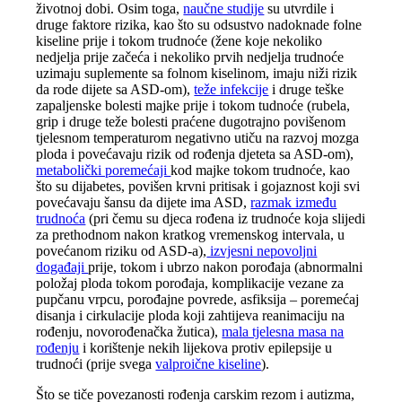
životnoj dobi. Osim toga,
naučne studije
su utvrdile i
druge faktore rizika, kao što su odsustvo nadoknade folne
kiseline prije i tokom trudnoće (žene koje nekoliko
nedjelja prije začeća i nekoliko prvih nedjelja trudnoće
uzimaju suplemente sa folnom kiselinom, imaju niži rizik
da rode dijete sa ASD-om),
teže infekcije
i druge teške
zapaljenske bolesti majke prije i tokom tudnoće (rubela,
grip i druge teže bolesti praćene dugotrajno povišenom
tjelesnom temperaturom negativno utiču na razvoj mozga
ploda i povećavaju rizik od rođenja djeteta sa ASD-om),
metabolički poremećaji
kod majke tokom trudnoće, kao
što su dijabetes, povišen krvni pritisak i gojaznost koji svi
povećavaju šansu da dijete ima ASD,
razmak između
trudnoća
(pri čemu su djeca rođena iz trudnoće koja slijedi
za prethodnom nakon kratkog vremenskog intervala, u
povećanom riziku od ASD-a),
izvjesni nepovoljni
događaji
prije, tokom i ubrzo nakon porođaja (abnormalni
položaj ploda tokom porođaja, komplikacije vezane za
pupčanu vrpcu, porođajne povrede, asfiksija – poremećaj
disanja i cirkulacije ploda koji zahtijeva reanimaciju na
rođenju, novorođenačka žutica),
mala tjelesna masa na
rođenju
i korištenje nekih lijekova protiv epilepsije u
trudnoći (prije svega
valproične kiseline
).
Što se tiče povezanosti rođenja carskim rezom i autizma,