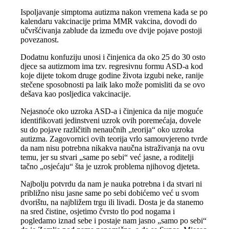
Ispoljavanje simptoma autizma nakon vremena kada se po
kalendaru vakcinacije prima MMR vakcina, dovodi do
učvršćivanja zablude da između ove dvije pojave postoji
povezanost.
Dodatnu konfuziju unosi i činjenica da oko 25 do 30 osto
djece sa autizmom ima tzv. regresivnu formu ASD-a kod
koje dijete tokom druge godine života izgubi neke, ranije
stečene sposobnosti pa laik lako može pomisliti da se ovo
dešava kao posljedica vakcinacije.
Nejasnoće oko uzroka ASD-a i činjenica da nije moguće
identifikovati jedinstveni uzrok ovih poremećaja, dovele
su do pojave različitih nenaučnih „teorija“ oko uzroka
autizma. Zagovornici ovih teorija vrlo samouvjereno tvrde
da nam nisu potrebna nikakva naučna istraživanja na ovu
temu, jer su stvari „same po sebi“ već jasne, a roditelji
tačno „osjećaju“ šta je uzrok problema njihovog djeteta.
Najbolju potvrdu da nam je nauka potrebna i da stvari ni
približno nisu jasne same po sebi dobićemo već u svom
dvorištu, na najbližem trgu ili livadi. Dosta je da stanemo
na sred čistine, osjetimo čvrsto tlo pod nogama i
pogledamo iznad sebe i postaje nam jasno „samo po sebi“