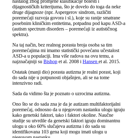
nastalog zbog promjene klasifikacije bolesti i
dijagnostičkih kriterijuma, što je dovelo do toga da neke
druge dijagnoze (npr. Aspergerov sindrom, različiti
poremećaji razvoja govora i sl.), koje su ranije smatrane
posebnim kliničkim entitetima, potpadnu pod kapu ASD-a
(autism spectrum disorders – poremećaji iz autističnog
spektra).
Na taj način, bez realnog porasta broja osoba sa tim
poremećajima mi imamo statistički povećanu učestalost
ASD-a u populaciji. Ima više radova na ovu temu, a
najznačajniji su
Bishop
et al. 2008 i
Hansen
et al. 2015.
Ostatak (manji dio) porasta autizma je realni porast, koji
do sada nije u potpunosti objašnjen, ali se na tome
intenzivno radi.
Sada da vidimo šta je poznato o uzrocima autizma.
Ono što se do sada zna je da je autizam multifaktorijalni
poremećaj, odnosno da u njegovom nastanku ulogu igraju
kako genetski faktori, tako i faktori okoline. Naučne
studije su utvrdile da genetski faktori igraju dominantnu
ulogu u oko 60% slučajeva autizma i do sada su
identifikovana 103 gena koji mogu imati ulogu u
njegovom nastanku.