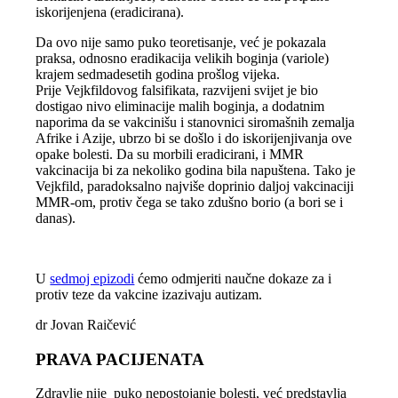
iskorijenjena (eradicirana).
Da ovo nije samo puko teoretisanje, već je pokazala
praksa, odnosno eradikacija velikih boginja (variole)
krajem sedmadesetih godina prošlog vijeka.
Prije Vejkfildovog falsifikata, razvijeni svijet je bio
dostigao nivo eliminacije malih boginja, a dodatnim
naporima da se vakcinišu i stanovnici siromašnih zemalja
Afrike i Azije, ubrzo bi se došlo i do iskorijenjivanja ove
opake bolesti. Da su morbili eradicirani, i MMR
vakcinacija bi za nekoliko godina bila napuštena. Tako je
Vejkfild, paradoksalno najviše doprinio daljoj vakcinaciji
MMR-om, protiv čega se tako zdušno borio (a bori se i
danas).
U
sedmoj epizodi
ćemo odmjeriti naučne dokaze za i
protiv teze da vakcine izazivaju autizam.
dr Jovan Raičević
PRAVA PACIJENATA
Zdravlje nije puko nepostojanje bolesti, već predstavlja