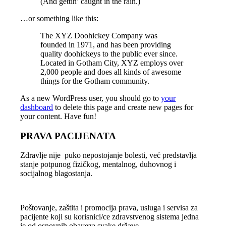
(And gettin’ caught in the rain.)
…or something like this:
The XYZ Doohickey Company was
founded in 1971, and has been providing
quality doohickeys to the public ever since.
Located in Gotham City, XYZ employs over
2,000 people and does all kinds of awesome
things for the Gotham community.
As a new WordPress user, you should go to
your
dashboard
to delete this page and create new pages for
your content. Have fun!
PRAVA PACIJENATA
Zdravlje nije puko nepostojanje bolesti, već predstavlja
stanje potpunog fizičkog, mentalnog, duhovnog i
socijalnog blagostanja.
Poštovanje, zaštita i promocija prava, usluga i servisa za
pacijente koji su korisnici/ce zdravstvenog sistema jedna
je od osnovnih obaveza svake države.