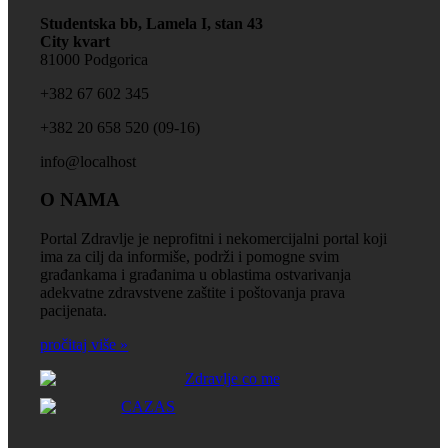
Studentska bb, Lamela I, stan 43
City kvart
81000 Podgorica
+‎382 67 602 345
+‎382 20 658 520 (09-16)
info@localhost
O NAMA
Portal Zdravlje je neprofitni i nekomercijalni portal koji
ima za cilj da informiše, podrži i pomogne svim
građankama i građanima u oblastima ostvarivanja
adekvatne zdravstvene zaštite i poštovanja prava
pacijenata.
pročitaj više »