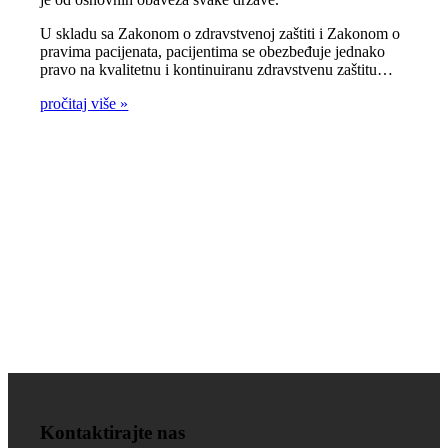
U skladu sa Zakonom o zdravstvenoj zaštiti i Zakonom o
pravima pacijenata, pacijentima se obezbeđuje jednako
pravo na kvalitetnu i kontinuiranu zdravstvenu zaštitu…
pročitaj više »
Zdravlje je na prvom
mjestu!
Kontaktirajte nas