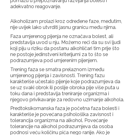
pomažu u prepoznavanju razvijanja bolesti i
adekvatno reagovanje.
Alkoholizam prolazi kroz određene faze, međutim,
nije uvijek lako utvrditi jasnu granicu među njima.
Faza umjerenog pijenja ne označava bolest, ali
predstavlja uvod u nju. Možemo reći da su svi ljudi
koji piju u riziku da postanu alkohličari tim prije što
ne postoje jedinstveni kriterijumi za to što se
podrazumjeva pod umjerenim pijenjem.
Trening faza se smatra prelaznom između
umjerenog pijenja i zavisnosti. Trening fazu
karakteriše učestalo pijenje koje podrazumjeva da
se uz svaki obrok ili poslije obroka pije više puta u
toku dana i predstavlja treniranje organizma i
njegovo privikavanje za redovno uzimanje alkohola.
Predtoksikomanska faza je početna faza bolesti i
karakteriše je povećana psihološlka zavisnost i
tolerancija organizma na alkohol. Povećanje
tolerancije na alkohol podrazumjeva da osoba
podnosi veću količinu pića nego ranije. Ako je