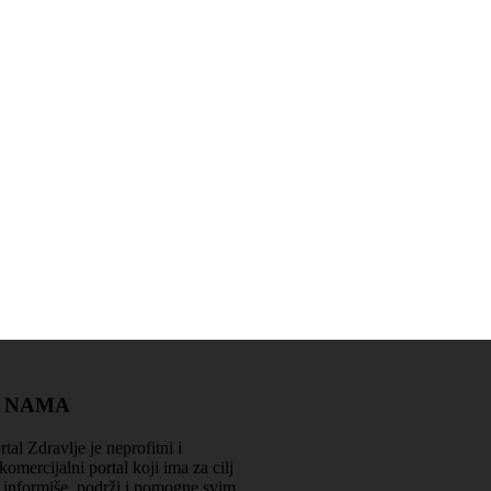
Zdravlje je na prvom mjestu
 NAMA
rtal Zdravlje je neprofitni i
komercijalni portal koji ima za cilj
 informiše, podrži i pomogne svim