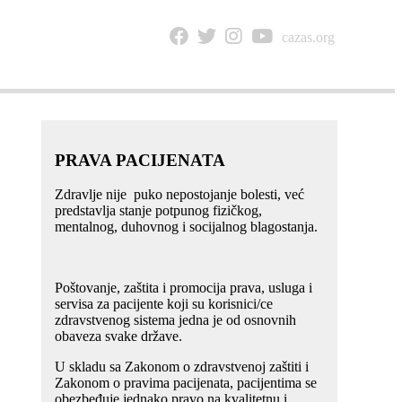
cazas.org
NTAKT
PRAVA PACIJENATA
Zdravlje nije puko nepostojanje bolesti, već
predstavlja stanje potpunog fizičkog,
mentalnog, duhovnog i socijalnog blagostanja.
Poštovanje, zaštita i promocija prava, usluga i
servisa za pacijente koji su korisnici/ce
zdravstvenog sistema jedna je od osnovnih
obaveza svake države.
U skladu sa Zakonom o zdravstvenoj zaštiti i
Zakonom o pravima pacijenata, pacijentima se
obezbeđuje jednako pravo na kvalitetnu i