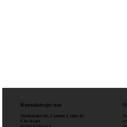
Kontaktirajte nas
O
Studentska bb, Lamela I, stan 43
Po
City kvart
ne
81000 Podgorica
da