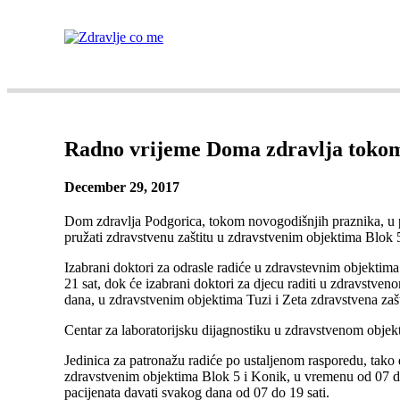
AKTUELNO
BAZA ZNANJA
MENTALNO 
Radno vrijeme Doma zdravlja toko
December 29, 2017
Dom zdravlja Podgorica, tokom novogodišnjih praznika, u p
pružati zdravstvenu zaštitu u zdravstvenim objektima Blok 
Izabrani doktori za odrasle radiće u zdravstevnim objektim
21 sat, dok će izabrani doktori za djecu raditi u zdravstv
dana, u zdravstvenim objektima Tuzi i Zeta zdravstvena zaš
Centar za laboratorijsku dijagnostiku u zdravstvenom objekt
Jedinica za patronažu radiće po ustaljenom rasporedu, tako 
zdravstvenim objektima Blok 5 i Konik, u vremenu od 07 do 
pacijenata davati svakog dana od 07 do 19 sati.