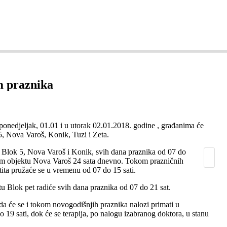
ZDRAVLJE
SEKSUALNO ZDRAVLJE
COVID 19
KO
m praznika
onedjeljak, 01.01 i u utorak 02.01.2018. godine , građanima će
5, Nova Varoš, Konik, Tuzi i Zeta.
a Blok 5, Nova Varoš i Konik, svih dana praznika od 07 do
enom objektu Nova Varoš 24 sata dnevno. Tokom prazničnih
tita pružaće se u vremenu od 07 do 15 sati.
u Blok pet radiće svih dana praznika od 07 do 21 sat.
da će se i tokom novogodišnjih praznika nalozi primati u
19 sati, dok će se terapija, po nalogu izabranog doktora, u stanu