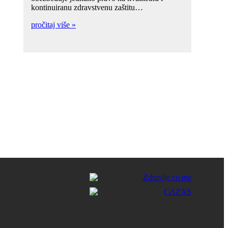
kontinuiranu zdravstvenu zaštitu…
pročitaj više »
!