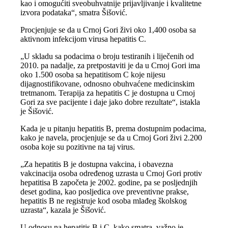
kao i omogućiti sveobuhvatnije prijavljivanje i kvalitetne
izvora podataka“, smatra Šišović.
Procjenjuje se da u Crnoj Gori živi oko 1,400 osoba sa
aktivnom infekcijom virusa hepatitis C.
„U skladu sa podacima o broju testiranih i liječenih od
2010. pa nadalje, za pretpostaviti je da u Crnoj Gori ima
oko 1.500 osoba sa hepatitisom C koje nijesu
dijagnostifikovane, odnosno obuhvaćene medicinskim
tretmanom. Terapija za hepatitis C je dostupna u Crnoj
Gori za sve pacijente i daje jako dobre rezultate“, istakla
je Šišović.
Kada je u pitanju hepatitis B, prema dostupnim podacima,
kako je navela, procjenjuje se da u Crnoj Gori živi 2.200
osoba koje su pozitivne na taj virus.
„Za hepatitis B je dostupna vakcina, i obavezna
vakcinacija osoba određenog uzrasta u Crnoj Gori protiv
hepatitisa B započeta je 2002. godine, pa se posljednjih
deset godina, kao posljedica ove preventivne prakse,
hepatitis B ne registruje kod osoba mlađeg školskog
uzrasta“, kazala je Šišović.
U odnosu na hepatitis B i C, kako smatra, važno je