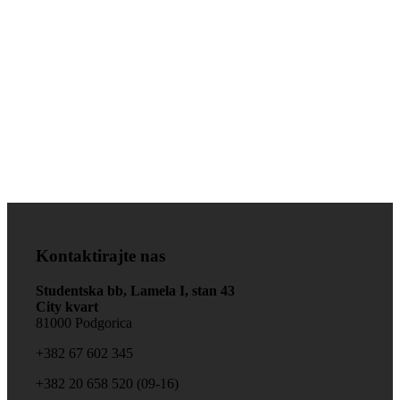
Zdravlje je na prvom
mjestu!
Kontaktirajte nas
Studentska bb, Lamela I, stan 43
City kvart
81000 Podgorica
+‎382 67 602 345
+‎382 20 658 520 (09-16)