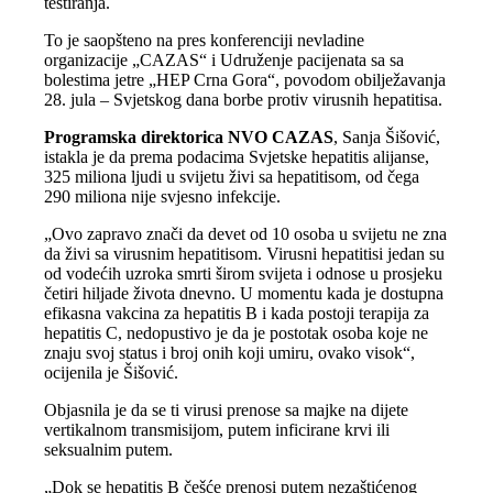
testiranja.
To je saopšteno na pres konferenciji nevladine
organizacije „CAZAS“ i Udruženje pacijenata sa sa
bolestima jetre „HEP Crna Gora“, povodom obilježavanja
28. jula – Svjetskog dana borbe protiv virusnih hepatitisa.
Programska direktorica NVO CAZAS
, Sanja Šišović,
istakla je da prema podacima Svjetske hepatitis alijanse,
325 miliona ljudi u svijetu živi sa hepatitisom, od čega
290 miliona nije svjesno infekcije.
„Ovo zapravo znači da devet od 10 osoba u svijetu ne zna
da živi sa virusnim hepatitisom. Virusni hepatitisi jedan su
od vodećih uzroka smrti širom svijeta i odnose u prosjeku
četiri hiljade života dnevno. U momentu kada je dostupna
efikasna vakcina za hepatitis B i kada postoji terapija za
hepatitis C, nedopustivo je da je postotak osoba koje ne
znaju svoj status i broj onih koji umiru, ovako visok“,
ocijenila je Šišović.
Objasnila je da se ti virusi prenose sa majke na dijete
vertikalnom transmisijom, putem inficirane krvi ili
seksualnim putem.
„Dok se hepatitis B češće prenosi putem nezaštićenog