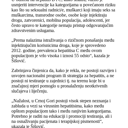
usmjeriti intervencije ka kategorijama u povećanom riziku
kao što su seksualni radnici/e, muškarci koji imaju seks sa
muškarcima, transrodne osobe, osobe koje injektiraju
drogu, zatvorenici, mobilna populacija, adolescenti, jer
često upravo te kategorije nemaju pristup odgovarajućim
zdravstvenim uslugama.
„Prema nalazima istraživanja o rizičnom ponašanju među
injektirajućim korisnicima droga, koje je sprovedeno
2012. godine, prevalenca hepatitisa C među ovom
populacijom je vrlo visoka i iznosi 55 odsto“, kazala je
Šišović.
Zabrinjava činjenica da, kako je rekla, ne postoji razvijen i
usvojen nacionalni program ili strategija za hepatitis, a ne
postoji ni testiranje u zajednici tj. na terenu koje bi u
značajnoj mjeri pomoglo u pronalaženju neotkrivenih
slučajeva i liječenju.
„Nažalost, u Crnoj Gori postoji visok stepen neznanja i
zabluda u vezi sa virusnim hepatitisima, kako među
opštom populacijom tako i među ranjivim kategorijama.
Potrebno je raditi na edukaciji i promociji testiranja, ali i
na osnaživanju pacijenata i terapijskoj pismenosti“,
ukazala je Šišović.