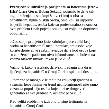
Predsjednik udruženja pacijenata sa bolestima jetre –
HEP Crna Gora
, Boban Sekulić, pojasnio je da je cilj
tog udruženja da se okupi što veći broj osoba sa
hepatitisom, njima bliskih osoba, onih koji su uspješno
izliječile hepatitis, osoba koje su profesionalno vezane za
ovaj problem i svih pojedinaca koji su voljni da doprinesu
poboljšanju.
„Ono što je primjetno jeste zabrinjavajuće veliki broj
osoba sa hepatitisom C među populacijom osoba koje
koriste droge ali je i zabrinjavajuće da je kod osoba koje
su zaražene hepatitisom nivo informisanosti o bolesti na
veoma niskom nivou“, rekao je Sekulić.
Važno je, kako je istakao, da svaki građanin zna da je
liječenje za hepatitis C u Crnoj Gori besplatno i dostupno.
„Potrebno je mnogo više raditi na edukaciji građana o
virusnim hepatitisima jer trend neinformisanosti nije samo
vezan za populaciju osoba koje koriste droge već
generalno za sve građane.“, ocijenio je Sekulić.
Kao veliki problem je izdvojio pristup testiranju na
hepatitis u Crnoj Gori.