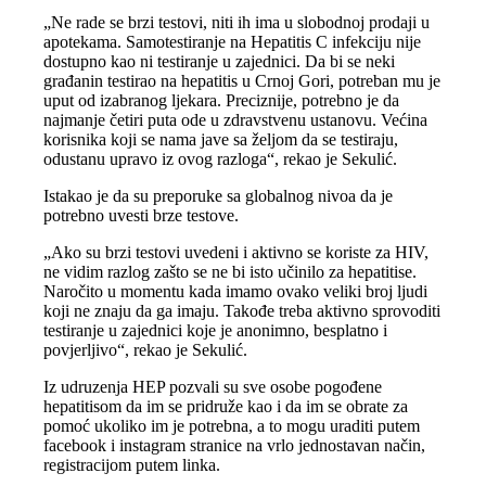
„Ne rade se brzi testovi, niti ih ima u slobodnoj prodaji u
apotekama. Samotestiranje na Hepatitis C infekciju nije
dostupno kao ni testiranje u zajednici. Da bi se neki
građanin testirao na hepatitis u Crnoj Gori, potreban mu je
uput od izabranog ljekara. Preciznije, potrebno je da
najmanje četiri puta ode u zdravstvenu ustanovu. Većina
korisnika koji se nama jave sa željom da se testiraju,
odustanu upravo iz ovog razloga“, rekao je Sekulić.
Istakao je da su preporuke sa globalnog nivoa da je
potrebno uvesti brze testove.
„Ako su brzi testovi uvedeni i aktivno se koriste za HIV,
ne vidim razlog zašto se ne bi isto učinilo za hepatitise.
Naročito u momentu kada imamo ovako veliki broj ljudi
koji ne znaju da ga imaju. Takođe treba aktivno sprovoditi
testiranje u zajednici koje je anonimno, besplatno i
povjerljivo“, rekao je Sekulić.
Iz udruzenja HEP pozvali su sve osobe pogođene
hepatitisom da im se pridruže kao i da im se obrate za
pomoć ukoliko im je potrebna, a to mogu uraditi putem
facebook i instagram stranice na vrlo jednostavan način,
registracijom putem linka.