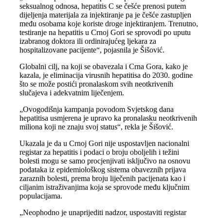
seksualnog odnosa, hepatitis C se češće prenosi putem
dijeljenja materijala za injektiranje pa je češće zastupljen
među osobama koje koriste droge injektiranjem. Trenutno,
testiranje na hepatitis u Crnoj Gori se sprovodi po uputu
izabranog doktora ili ordinirajućeg ljekara za
hospitalizovane pacijente“, pojasnila je Šišović.
Globalni cilj, na koji se obavezala i Crna Gora, kako je
kazala, je eliminacija virusnih hepatitisa do 2030. godine
što se može postići pronalaskom svih neotkrivenih
slučajeva i adekvatnim liječenjem.
„Ovogodišnja kampanja povodom Svjetskog dana
hepatitisa usmjerena je upravo ka pronalasku neotkrivenih
miliona koji ne znaju svoj status“, rekla je Šišović.
Ukazala je da u Crnoj Gori nije uspostavljen nacionalni
registar za hepatitis i podaci o broju oboljelih i težini
bolesti mogu se samo procjenjivati isključivo na osnovu
podataka iz epidemiološkog sistema obaveznih prijava
zaraznih bolesti, prema broju liječenih pacijenata kao i
ciljanim istraživanjima koja se sprovode među ključnim
populacijama.
„Neophodno je unaprijediti nadzor, uspostaviti registar