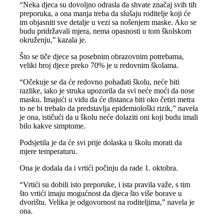
“Neka djeca su dovoljno odrasla da shvate značaj svih tih
preporuka, a ona manja treba da slušaju roditelje koji će
im objasniti sve detalje u vezi sa nošenjem maske. Ako se
budu pridržavali mjera, nema opasnosti u tom školskom
okruženju,” kazala je.
Što se tiče djece sa posebnim obrazovnim potrebama,
veliki broj djece preko 70% je u redovnim školama.
“Očekuje se da će redovno pohađati školu, neće biti
razlike, iako je struka upozorila da svi neće moći da nose
masku. Imajući u vidu da će distanca biti oko četiri metra
to ne bi trebalo da predstavlja epidemiološki rizik,” navela
je ona, ističući da u školu neće dolaziti oni koji budu imali
bilo kakve simptome.
Podsjetila je da će svi prije dolaska u školu morati da
mjere temperaturu.
Ona je dodala da i vrtići počinju da rade 1. oktobra.
“Vrtići su dobili isto preporuke, i ista pravila važe, s tim
što vrtići imaju mogućnost da djeca što više borave u
dvorištu. Velika je odgovornost na roditeljima,” navela je
ona.