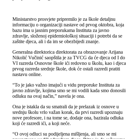
Ministarstvo prosvjete pripremilo je za škole detaljnu
informaciju o organizaciji nastave od prvog oktobra, koja
bazu ima u jasnim preporukama Instituta za javno
zdravlje, složenoj epidemiološkoj situaciji i potrebi da se
zaštite djeca, ali i da im se obezbijedi znanje.
Generalna direktorica direktorata za obrazovanje Arijana
Nikolić Vučinić saopštila je za TVCG da će djeca od I do
VI razreda Osnovne škole ići redovno u školu, kao i djeca
prvog razreda srednje škole, dok će ostali razredi pratiti
nastavu online.
“To je jako važno imajući u vidu preporuke Instituta za
javno zdravlje, kojima smo se mi vodili kada smo donosili
odluku na ovaj način,” navela je ona.
Ona je istakla da su smatrali da je prelazak iz osnove u
srednju školu vrlo važan korak, da prvi razredi upoznaju
nove profesore, i na tome se, dodaje ona, bazirala odluka
koji će razredi ići, a koji neće.
“O ovoj odluci su podijeljena mišljenja, ali smo se mi