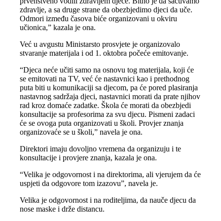
prvenstveno vodili zdravljem djece. Bitno je da sačuvamo
zdravlje, a sa druge strane da obezbjedimo djeci da uče.
Odmori između časova biće organizovani u okviru
učionica,” kazala je ona.
Već u avgustu Ministarsto prosvjete je organizovalo
stvaranje materijala i od 1. oktobra počeće emitovanje.
“Djeca neće učiti samo na osnovu tog materijala, koji će
se emitovati na TV, već će nastavnici kao i prethodnog
puta biti u komunikaciji sa djecom, pa će pored plasiranja
nastavnog sadržaja djeci, nastavnici morati da prate njihov
rad kroz domaće zadatke. Škola će morati da obezbjedi
konsultacije sa profesorima za svu djecu. Pismeni zadaci
će se ovoga puta organizovati u školi. Provjer znanja
organizovaće se u školi,” navela je ona.
Direktori imaju dovoljno vremena da organizuju i te
konsultacije i provjere znanja, kazala je ona.
“Velika je odgovornost i na direktorima, ali vjerujem da će
uspjeti da odgovore tom izazovu”, navela je.
Velika je odgovornost i na roditeljima, da nauče djecu da
nose maske i drže distancu.