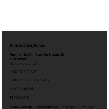
Zdravlje je na prvom
mjestu!
Kontaktirajte nas
Studentska bb, Lamela I, stan 43
City kvart
81000 Podgorica
+‎382 67 602 345
+‎382 20 658 520 (09-16)
info@localhost
O NAMA
Portal Zdravlje je neprofitni i nekomercijalni portal koji