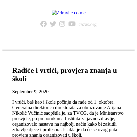
cazas.org
NAVIGACIJA
Radiće i vrtići, provjera znanja u
školi
September 9, 2020
I vrtići, baš kao i škole počinju da rade od 1. oktobra.
Generalna direktorica direktorata za obrazovanje Arijana
Nikolić Vučinić saopštila je, za TVCG, da je Ministarstvo
prosvjete, po preporukama Instituta za javno zdravlje,
organizovalo nastavu na najbolji način kako bi zaštitili
zdravlje djece i profesora. Istakla je da će se ovog puta
provjera znanja organizovati u školi.