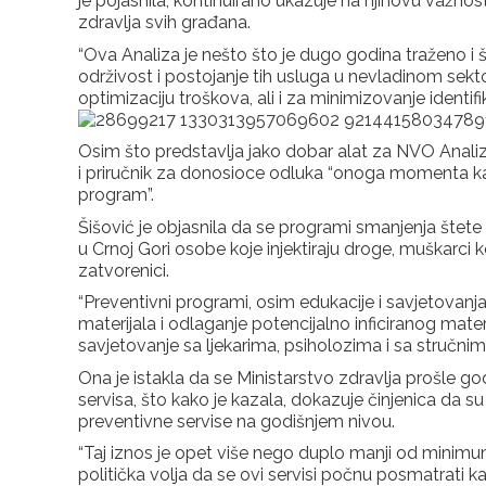
je pojasnila, kontinuirano ukazuje na njihovu važnos
zdravlja svih građana.
“Ova Analiza je nešto što je dugo godina traženo i 
održivost i postojanje tih usluga u nevladinom se
optimizaciju troškova, ali i za minimizovanje identifik
Osim što predstavlja jako dobar alat za NVO Anali
i priručnik za donosioce odluka “onoga momenta kad
program”.
Šišović je objasnila da se programi smanjenja šte
u Crnoj Gori osobe koje injektiraju droge, muškarci 
zatvorenici.
“Preventivni programi, osim edukacije i savjetovanja
materijala i odlaganje potencijalno inficiranog mat
savjetovanje sa ljekarima, psiholozima i sa stručnim 
Ona je istakla da se Ministarstvo zdravlja prošle g
servisa, što kako je kazala, dokazuje činjenica da s
preventivne servise na godišnjem nivou.
“Taj iznos je opet više nego duplo manji od minimuma
politička volja da se ovi servisi počnu posmatrati k