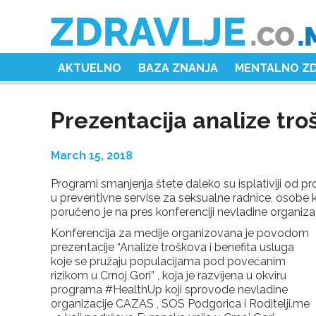
AKTUELNO
BAZA ZNANJA
MENTALNO Z
Prezentacija analize tro
March 15, 2018
Programi smanjenja štete daleko su isplativiji od p
u preventivne servise za seksualne radnice, osobe ko
poručeno je na pres konferenciji nevladine organiz
Konferencija za medije organizovana je povodom
prezentacije “Analize troškova i benefita usluga
koje se pružaju populacijama pod povećanim
rizikom u Crnoj Gori” , koja je razvijena u okviru
programa #HealthUp koji sprovode nevladine
organizacije CAZAS , SOS Podgorica i Roditelji.me