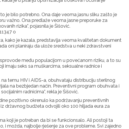
t kada je u pitanju optimizacija troškova i očuvanje
što je bilo potrebno. Ona daje veoma jasnu sliku zašto je
ktoru važno. Ona predlaže veoma jasne preporuke za
ovanih rizika”, pojasnila je Šišović.
za, kako je kazala, predstavlja veoma kvalitetan dokument
a oni planiraju da ulože sredstva u neki zdravstveni
te sprovode među populacijom u povećanom riziku, a to su
koji imaju seks sa muškarcima, seksualne radnice i
 na temu HIV i AIDS-a, obuhvataju distribuciju sterilnog
erijala na bezbjedan način. Preventivni program obuhvata i
socijalnim radnicima”, rekla je Šišović.
odine pozitivno okrenulo ka podržavanju preventivnih
u iz državnog budžeta odvojili oko 100 hiljada eura za
 koji je potreban da bi se funkcionsalo. Ali postoji ta
ao, i možda, najbolje rješenje za ove probleme. Svi zajedno