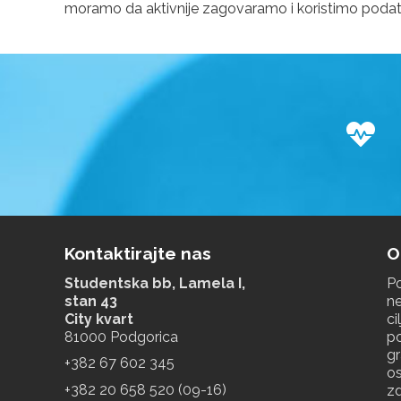
moramo da aktivnije zagovaramo i koristimo podatke 
Z
Kontaktirajte nas
O
Studentska bb, Lamela I,
Po
stan 43
ne
City kvart
ci
81000 Podgorica
p
g
+‎382 67 602 345
os
+‎382 20 658 520 (09-16)
zd