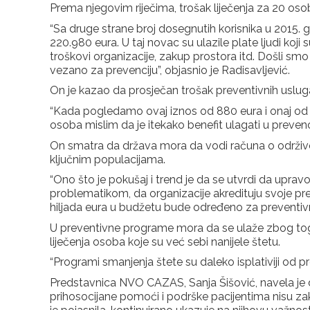
Prema njegovim riječima, trošak liječenja za 20 oso
“Sa druge strane broj dosegnutih korisnika u 2015. go
220.980 eura. U taj novac su ulazile plate ljudi koji 
troškovi organizacije, zakup prostora itd. Došli s
vezano za prevenciju”, objasnio je Radisavljević.
On je kazao da prosječan trošak preventivnih uslug
“Kada pogledamo ovaj iznos od 880 eura i onaj od 98 
osoba mislim da je itekako benefit ulagati u prevenci
On smatra da država mora da vodi računa o održivo
ključnim populacijama.
“Ono što je pokušaj i trend je da se utvrdi da upra
problematikom, da organizacije akredituju svoje pr
hiljada eura u budžetu bude određeno za preventivne
U preventivne programe mora da se ulaže zbog toga 
liječenja osoba koje su već sebi nanijele štetu.
“Programi smanjenja štete su daleko isplativiji od pro
Predstavnica NVO CAZAS, Sanja Šišović, navela je da
prihosocijane pomoći i podrške pacijentima nisu za