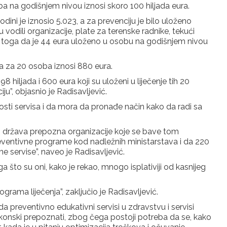
ba na godišnjem nivou iznosi skoro 100 hiljada eura.
dini je iznosio 5.023, a za prevenciju je bilo uloženo
su vodili organizacije, plate za terenske radnike, tekući
mo toga da je 44 eura uloženo u osobu na godišnjem nivou
a za 20 osoba iznosi 880 eura.
hiljada i 600 eura koji su uloženi u liječenje tih 20
ju”, objasnio je Radisavljević.
sti servisa i da mora da pronađe način kako da radi sa
vo država prepozna organizacije koje se bave tom
eventivne programe kod nadležnih ministarstava i da 220
 servise”, naveo je Radisavljević.
što su oni, kako je rekao, mnogo isplativiji od kasnijeg
grama liječenja”, zaključio je Radisavljević.
 preventivno edukativni servisi u zdravstvu i servisi
konski prepoznati, zbog čega postoji potreba da se, kako