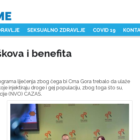
DRAVLJE
SEKSUALNO ZDRAVLJE
COVID 19
KONT
škova i benefita
rograma liječenja zbog čega bi Crna Gora trebalo da ulaže
je injektiraju droge i gej populaciju, zbog toga što su,
acije (NVO) CAZAS.