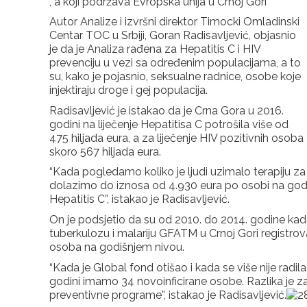
, a koji podržava Evropska unija u Crnoj Gori
Autor Analize i izvršni direktor Timocki Omladinski
Centar TOC u Srbiji, Goran Radisavljević, objasnio
je da je Analiza rađena za Hepatitis C i HIV
prevenciju u vezi sa određenim populacijama, a to
su, kako je pojasnio, seksualne radnice, osobe koje
injektiraju droge i gej populacija.
Radisavljević je istakao da je Crna Gora u 2016.
godini na liječenje Hepatitisa C potrošila više od
475 hiljada eura, a za liječenje HIV pozitivnih osoba
skoro 567 hiljada eura.
“Kada pogledamo koliko je ljudi uzimalo terapiju za 
dolazimo do iznosa od 4.930 eura po osobi na godišn
Hepatitis C”, istakao je Radisavljević.
On je podsjetio da su od 2010. do 2014. godine kad
tuberkulozu i malariju GFATM u Crnoj Gori registrov
osoba na godišnjem nivou.
“Kada je Global fond otišao i kada se više nije radil
godini imamo 34 novoinficirane osobe. Razlika je 
preventivne programe”, istakao je Radisavljević.