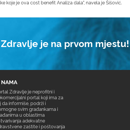
koje je ova cost benefit Analiza dala”, navela je Šišović.
dravlje je na prvom mjest
 NAMA
rtal Zdravlje je neprofitni i
komercijalni portal koji ima za
lj da informiše, podrži i
omogne svim građankama i
rađanima u oblastima
tvarivanja adekvatne
ravstvene zaštite i poštovanja