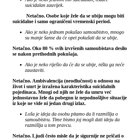
suicidalan zauvijek.
Netačno. Osobe koje žele da se ubiju mogu biti
suicidalne i samo ograničeni vremenski period.
Ako je neko jednom pokušao samoubistvo, mnogo
su manje šanse da će opet pokušati da se ubije.
Netačno. Oko 80 % svih izvršenih samoubistava desilo
se nakon prethodnih pokušaja.
Ako je neko riješio da će da se ubije, ništa ga neće
zaustaviti.
Netačno. Ambivalencija (neodlučnost) u odnosu na
život i smrt je izražena karakteristika suicidalnih
pojedinaca. Mnogi od njih ne žele da umru već
jednostavno žele da pobegnu iz nepodnošljive situacije
iz koje ne vide ni jedan drugi izlaz.
Loša je ideja da osobu pitamo da li razmišlja o
samoubistvu. Time bismo joj mogli dati ideju da
razmišlja u tom pravcu.
Netačno. Ljudi često misle da je sigurnije ne pričati o