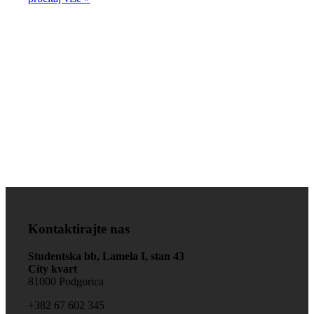
Zdravlje je na prvom
mjestu!
Kontaktirajte nas
Studentska bb, Lamela I, stan 43
City kvart
81000 Podgorica
+‎382 67 602 345