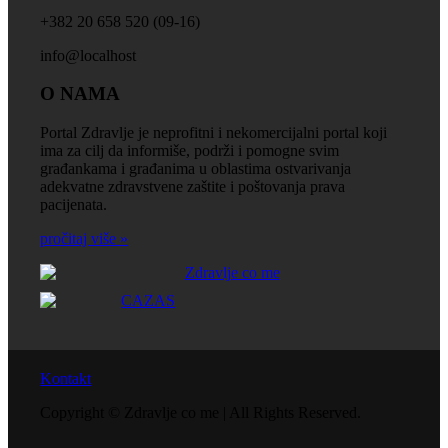
+‎382 20 658 520 (09-16)
info@localhost
O NAMA
Portal Zdravlje je neprofitni i nekomercijalni portal koji
ima za cilj da informiše, podrži i pomogne svim
građankama i građanima u oblastima ostvarivanja
adekvatne zdravstvene zaštite i poštovanja prava
pacijenata.
pročitaj više »
Kontakt
Copyright © Zdravlje co me | All Rights Reserved.