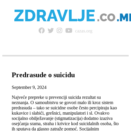
cazas.org
NAVIGACIJA
Predrasude o suicidu
September 9, 2024
Najveće prepreke u prevenciji suicida rezultat su
neznanja. O samoubistvu se govori malo ili kroz sistem
predrasuda – tako se suicidne osobe često percipiraju kao
kukavice i slabići, grešnici, manipulatori i sl. Ovakvo
socijalno obilježavanje (stigmatizacija) dodatno izaziva
osejćanja srama, straha i krivice kod suicidalnih osoba, što
ih sputava da glasno zatraže pomoć. Socijalnim