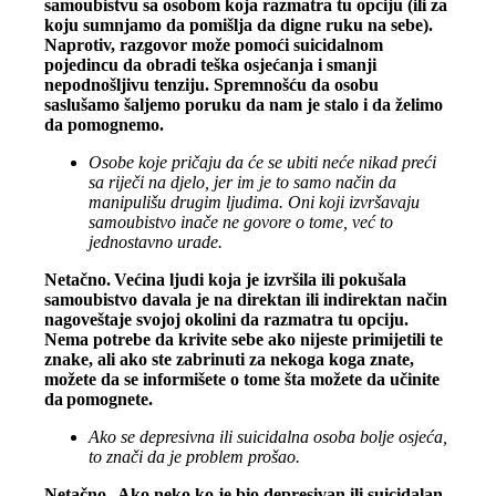
samoubistvu sa osobom koja razmatra tu opciju (ili za
koju sumnjamo da pomišlja da digne ruku na sebe).
Naprotiv, razgovor može pomoći suicidalnom
pojedincu da obradi teška osjećanja i smanji
nepodnošljivu tenziju. Spremnošću da osobu
saslušamo šaljemo poruku da nam je stalo i da želimo
da pomognemo.
Osobe koje pričaju da će se ubiti neće nikad preći
sa riječi na djelo, jer im je to samo način da
manipulišu drugim ljudima. Oni koji izvršavaju
samoubistvo inače ne govore o tome, već to
jednostavno urade.
Netačno. Većina ljudi koja je izvršila ili pokušala
samoubistvo davala je na direktan ili indirektan način
nagoveštaje svojoj okolini da razmatra tu opciju.
Nema potrebe da krivite sebe ako nijeste primijetili te
znake, ali ako ste zabrinuti za nekoga koga znate,
možete da se informišete o tome šta možete da učinite
da pomognete.
Ako se depresivna ili suicidalna osoba bolje osjeća,
to znači da je problem prošao.
Netačno. Ako neko ko je bio depresivan ili suicidalan