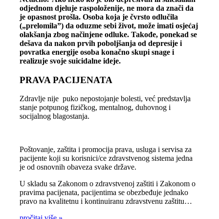
odjednom djeluje raspoloženije, ne mora da znači da
je opasnost prošla. Osoba koja je čvrsto odlučila
(„prelomila”) da oduzme sebi život, može imati osjećaj
olakšanja zbog načinjene odluke. Takođe, ponekad se
dešava da nakon prvih poboljšanja od depresije i
povratka energije osoba konačno skupi snage i
realizuje svoje suicidalne ideje.
PRAVA PACIJENATA
Zdravlje nije puko nepostojanje bolesti, već predstavlja
stanje potpunog fizičkog, mentalnog, duhovnog i
socijalnog blagostanja.
Poštovanje, zaštita i promocija prava, usluga i servisa za
pacijente koji su korisnici/ce zdravstvenog sistema jedna
je od osnovnih obaveza svake države.
U skladu sa Zakonom o zdravstvenoj zaštiti i Zakonom o
pravima pacijenata, pacijentima se obezbeđuje jednako
pravo na kvalitetnu i kontinuiranu zdravstvenu zaštitu…
pročitaj više »