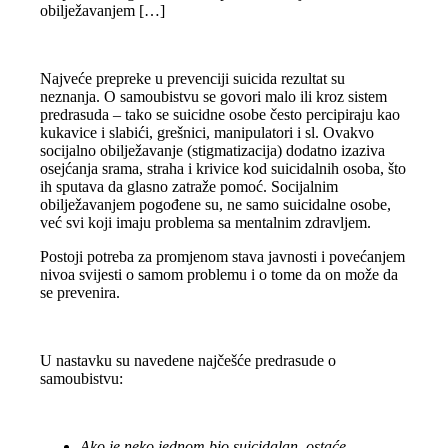
obilježavanjem […]
Najveće prepreke u prevenciji suicida rezultat su
neznanja. O samoubistvu se govori malo ili kroz sistem
predrasuda – tako se suicidne osobe često percipiraju kao
kukavice i slabići, grešnici, manipulatori i sl. Ovakvo
socijalno obilježavanje (stigmatizacija) dodatno izaziva
osejćanja srama, straha i krivice kod suicidalnih osoba, što
ih sputava da glasno zatraže pomoć. Socijalnim
obilježavanjem pogođene su, ne samo suicidalne osobe,
već svi koji imaju problema sa mentalnim zdravljem.
Postoji potreba za promjenom stava javnosti i povećanjem
nivoa svijesti o samom problemu i o tome da on može da
se prevenira.
U nastavku su navedene najčešće predrasude o
samoubistvu:
Ako je neko jednom bio suicidalan, ostaće