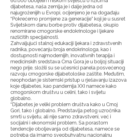
60.000 oboljelih i niskom sviješću o rizicima
dijabetesa, naša zemlja je i dalje jedna od
najugroženijih u Evropi, ocijenjeno je na događaju
“Pokrećemo promjene za generacije” koji je u susret
Svijetskom danu borbe protiv dijabetesa, okupio
renomirane crnogorske endokrinologe i ljekare
različitih specijalnosti.
Zahvaljujući stalnoj edukaciji ljekara i zdravstvenih
radnika, povećanju broja endokrinologa, kao i
dostupnosti najmodernijih, inovativnih terapija i
medicinskih sredstava Crna Gora je u boljoj situaciji
nego prije, složili su se učesnici panela posvećenog
razvoju crnogorske dijabetološke zaštite. Međutim,
neophodan je sistemski pristup u rješavanju izazova
koje dijabetes, kao pandemija XXI nameće kako
crnogorskom društvu u celini, tako i svijetu
globalno.
“Dijabetes je veliki problem društva kako u Crnoj
Gori, tako i globalno. Predstavlja petog uzročnika
smrti u svijetu, ali nije samo zdravstveni, već i
socijalni i ekonomski problem. Sa porastom
tendencije oboljevanja od dijabetesa, nameće se
potreba da imamo sveobuhvatnu nacionalnu