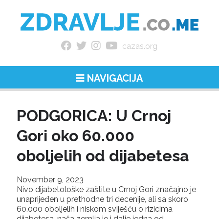
cazas.org
NAVIGACIJA
PODGORICA: U Crnoj
Gori oko 60.000
oboljelih od dijabetesa
November 9, 2023
Nivo dijabetološke zaštite u Crnoj Gori značajno je
unaprijeđen u prethodne tri decenije, ali sa skoro
60.000 oboljelih i niskom sviješću o rizicima
dijabetesa, naša zemlja je i dalje jedna od