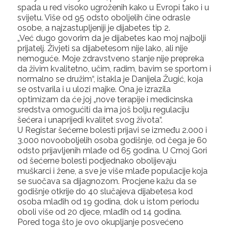
spada u red visoko ugroženih kako u Evropi tako i u
svijetu. Više od 95 odsto oboljelih čine odrasle
osobe, a najzastupljeniji je dijabetes tip 2.
„Već dugo govorim da je dijabetes kao moj najbolji
prijatelj. Živjeti sa dijabetesom nije lako, ali nije
nemoguće. Moje zdravstveno stanje nije prepreka
da živim kvalitetno, učim, radim, bavim se sportom i
normalno se družim“, istakla je Danijela Žugić, koja
se ostvarila i u ulozi majke. Ona je izrazila
optimizam da će joj „nove terapije i medicinska
sredstva omogućiti da ima još bolju regulaciju
šećera i unaprijedi kvalitet svog života“.
U Registar šećerne bolesti prijavi se između 2.000 i
3.000 novooboljelih osoba godišnje, od čega je 60
odsto prijavljenih mlađe od 65 godina. U Crnoj Gori
od šećerne bolesti podjednako obolijevaju
muškarci i žene, a sve je više mlađe populacije koja
se suočava sa dijagnozom. Procjene kažu da se
godišnje otkrije do 40 slučajeva dijabetesa kod
osoba mlađih od 19 godina, dok u istom periodu
oboli više od 20 djece, mlađih od 14 godina.
Pored toga što je ovo okupljanje posvećeno