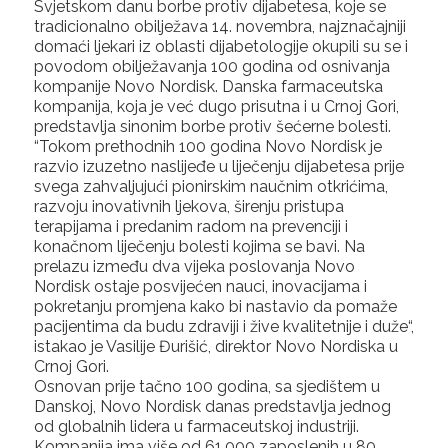
Svjetskom danu borbe protiv dijabetesa, koje se
tradicionalno obilježava 14. novembra, najznačajniji
domaći ljekari iz oblasti dijabetologije okupili su se i
povodom obilježavanja 100 godina od osnivanja
kompanije Novo Nordisk. Danska farmaceutska
kompanija, koja je već dugo prisutna i u Crnoj Gori,
predstavlja sinonim borbe protiv šećerne bolesti.
“Tokom prethodnih 100 godina Novo Nordisk je
razvio izuzetno naslijeđe u liječenju dijabetesa prije
svega zahvaljujući pionirskim naučnim otkrićima,
razvoju inovativnih ljekova, širenju pristupa
terapijama i predanim radom na prevenciji i
konačnom liječenju bolesti kojima se bavi. Na
prelazu između dva vijeka poslovanja Novo
Nordisk ostaje posvijećen nauci, inovacijama i
pokretanju promjena kako bi nastavio da pomaže
pacijentima da budu zdraviji i žive kvalitetnije i duže“,
istakao je Vasilije Đurišić, direktor Novo Nordiska u
Crnoj Gori.
Osnovan prije tačno 100 godina, sa sjedištem u
Danskoj, Novo Nordisk danas predstavlja jednog
od globalnih lidera u farmaceutskoj industriji.
Kompanija ima više od 61.000 zaposlenih u 80