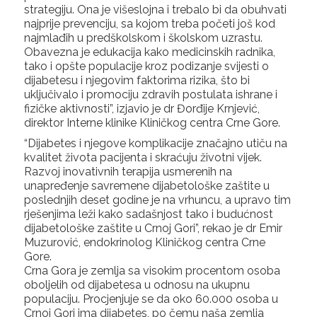
strategiju. Ona je višeslojna i trebalo bi da obuhvati
najprije prevenciju, sa kojom treba početi još kod
najmlađih u predškolskom i školskom uzrastu.
Obavezna je edukacija kako medicinskih radnika,
tako i opšte populacije kroz podizanje svijesti o
dijabetesu i njegovim faktorima rizika, što bi
uključivalo i promociju zdravih postulata ishrane i
fizičke aktivnosti”, izjavio je dr Đorđije Krnjević,
direktor Interne klinike Kliničkog centra Crne Gore.
“Dijabetes i njegove komplikacije značajno utiču na
kvalitet života pacijenta i skraćuju životni vijek.
Razvoj inovativnih terapija usmerenih na
unapređenje savremene dijabetološke zaštite u
poslednjih deset godine je na vrhuncu, a upravo tim
rješenjima leži kako sadašnjost tako i budućnost
dijabetološke zaštite u Crnoj Gori”, rekao je dr Emir
Muzurović, endokrinolog Kliničkog centra Crne
Gore.
Crna Gora je zemlja sa visokim procentom osoba
oboljelih od dijabetesa u odnosu na ukupnu
populaciju. Procjenjuje se da oko 60.000 osoba u
Crnoj Gori ima dijabetes, po čemu naša zemlja