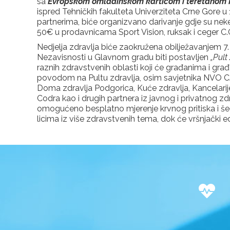
sa
Evropskom omladinskom karticom i teretanom 
ispred Tehničkih fakulteta Univerziteta Crne Gore u 11
partnerima, biće organizvano darivanje gdje su nek
50€ u prodavnicama Sport Vision, ruksak i ceger C.
Nedjelja zdravlja biće zaokružena obilježavanjem 7.
Nezavisnosti u Glavnom gradu biti postavljen
„Pult
raznih zdravstvenih oblasti koji će građanima i gra
povodom na Pultu zdravlja, osim savjetnika NVO CA
Doma zdravlja Podgorica, Kuće zdravlja, Kancelari
Codra kao i drugih partnera iz javnog i privatnog 
omogućeno besplatno mjerenje krvnog pritiska i šeć
licima iz više zdravstvenih tema, dok će vršnjački e
Z