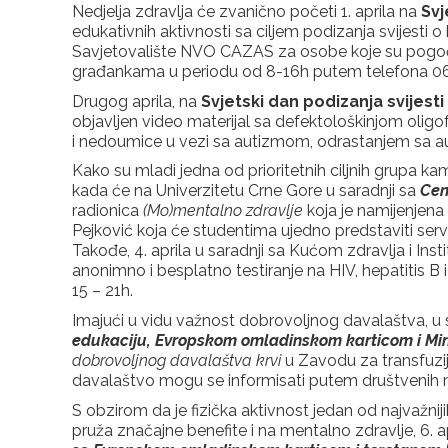
Nedjelja zdravlja će zvanično početi 1. aprila na
Svj
edukativnih aktivnosti sa ciljem podizanja svijesti o
Savjetovalište NVO CAZAS za osobe koje su pogo
građankama u periodu od 8-16h putem telefona 
Drugog aprila, na
Svjetski dan podizanja svijest
objavljen video materijal sa defektološkinjom olig
i nedoumice u vezi sa autizmom, odrastanjem sa au
Kako su mladi jedna od prioritetnih ciljnih grupa kam
kada će na Univerzitetu Crne Gore u saradnji sa
Cen
radionica
(Mo)mentalno zdravlje
koja je namijenjena 
Pejković koja će studentima ujedno predstaviti se
Takođe, 4. aprila u saradnji sa Kućom zdravlja i In
anonimno i besplatno testiranje na HIV, hepatitis B 
15 – 21h.
Imajući u vidu važnost dobrovoljnog davalaštva, u sr
edukaciju, Evropskom omladinskom karticom i Min
dobrovoljnog davalaštva krvi
u Zavodu za transfuzij
davalaštvo mogu se informisati putem društveni
S obzirom da je fizička aktivnost jedan od najvažniji
pruža značajne benefite i na mentalno zdravlje, 6. a