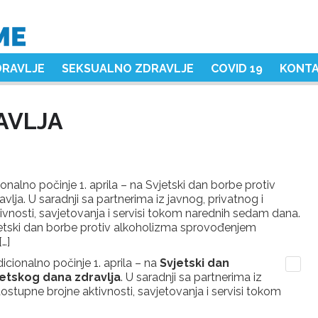
DRAVLJE
SEKSUALNO ZDRAVLJE
COVID 19
KONT
AVLJA
onalno počinje 1. aprila – na Svjetski dan borbe protiv
avlja. U saradnji sa partnerima iz javnog, privatnog i
vnosti, savjetovanja i servisi tokom narednih sedam dana.
vjetski dan borbe protiv alkoholizma sprovođenjem
[…]
dicionalno počinje 1. aprila – na
Svjetski dan
jetskog dana zdravlja
. U saradnji sa partnerima iz
stupne brojne aktivnosti, savjetovanja i servisi tokom