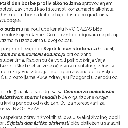
etski dan borbe protiv alkoholizma
sprovođenjem
 bolesti zavisnosti kao i štetnosti konzumacije alkohola.
đene upotrebom alkohola biće dostupno građanima i
067600988.
i o autizmu
na YouTube kanalu NVO CAZAS biće
ofrenološkinjom Janom Golubović koji odgovara na pitanja
tizmom i izazovima u ovoj oblasti.
panje, obilježiće se i
Svjetski dan studenata
(4. april)
trom za omladinsku edukaciju
biti održana
studentima. Radionicu će voditi psihološkinja Varja
rvise podrške i mehanizme očuvanja mentalnog zdravlja.
stituom za javno zdravlje biće organizovano dobrovoljno,
i C u prostorijama Kuće zdravlja u Podgorici u periodu od
ijedu 5. aprila u saradnji sa sa
Centrom za omladinsku
istarstvom sporta i mladih
biće organizovna
akcija
u krvi u periodu od 9 do 14h. Svi zainteresovani za
h mreža NVO CAZAS.
h aspekata zdravih životnih stilova u svakoj životnoj dobi i
pril
Svjetski dan fizičke aktivnosti
biće obilježen u saradnji