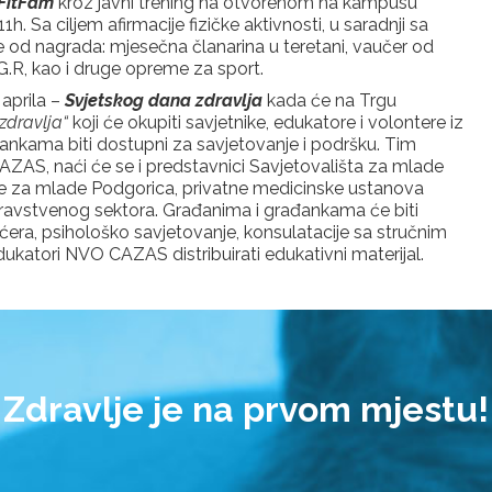
FitFam
kroz javni trening na otvorenom na kampusu
h. Sa ciljem afirmacije fizičke aktivnosti, u saradnji sa
e od nagrada: mjesečna članarina u teretani, vaučer od
G.R, kao i druge opreme za sport.
 aprila –
Svjetskog dana zdravlja
kada će na Trgu
 zdravlja“
koji će okupiti savjetnike, edukatore i volontere iz
đankama biti dostupni za savjetovanje i podršku. Tim
ZAS, naći će se i predstavnici Savjetovališta za mlade
je za mlade Podgorica, privatne medicinske ustanova
zdravstvenog sektora. Građanima i građankama će biti
era, psihološko savjetovanje, konsulatacije sa stručnim
dukatori NVO CAZAS distribuirati edukativni materijal.
dravlje je na prvom mjest