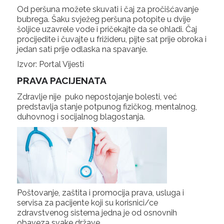
Od peršuna možete skuvati i čaj za pročišćavanje
bubrega. Šaku svježeg peršuna potopite u dvije
šoljice uzavrele vode i pričekajte da se ohladi. Čaj
procijedite i čuvajte u frižideru, pijte sat prije obroka i
jedan sati prije odlaska na spavanje.
Izvor: Portal Vijesti
PRAVA PACIJENATA
Zdravlje nije puko nepostojanje bolesti, već
predstavlja stanje potpunog fizičkog, mentalnog,
duhovnog i socijalnog blagostanja.
Poštovanje, zaštita i promocija prava, usluga i
servisa za pacijente koji su korisnici/ce
zdravstvenog sistema jedna je od osnovnih
obaveza svake države.