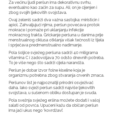
Za većinu ljudi peršun ima dekorativnu svrhu,
eventualno kao začin za supu. Ali, on je cijenjen i
zbog svojih ljekovitih svojstava.
Ovaj zeleniš sadrži dva važna sastojka: miristicin i
apiol. Zahvaljujući njima, peršun povećava protok
mokraće i pomaže pri uklanjanju infekcije
mokraćnog trakta. Grickanje peršuna u danima prije
menstrualnog ciklusa otklanja višak tečnosti iz tijela
i sprječava predmenstrualno nadimanje.
Pola šoljice svježeg peršuna sadrži 40 miligrama
vitamina C i zadovoljava 70 odsto dnevnih potreba.
To je više nego što sadrži cijela narandža.
Peršun je dobar izvor folne kiseline koja je
organizmu potrebna zbog stvaranja crvenih zrnaca.
Peršunov list je najpoznatiji prirodni osvježivač
daha. Iako svježi peršun sadrži najviše ljekovitih
svojstava, u sušenom obliku dostupan je svuda.
Pola svežnja svježeg eršina možete dodati i vašoj
salati od povrća. Upućeni kažu da običan peršun
ima jači ukus nego ‘kovrdžavi’.