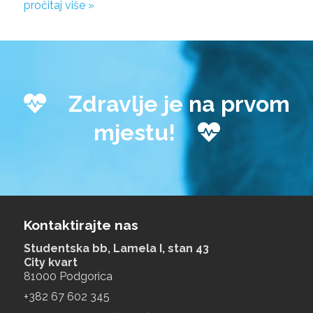
pročitaj više »
Zdravlje je na prvom
mjestu!
Kontaktirajte nas
Studentska bb, Lamela I, stan 43
City kvart
81000 Podgorica
+‎382 67 602 345