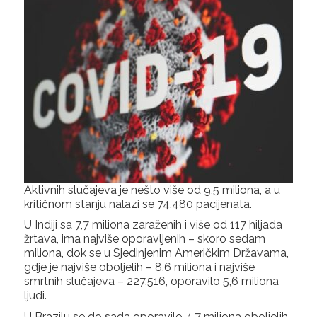
Aktivnih slučajeva je nešto više od 9,5 miliona, a u
kritičnom stanju nalazi se 74.480 pacijenata.
U Indiji sa 7,7 miliona zaraženih i više od 117 hiljada
žrtava, ima najviše oporavljenih – skoro sedam
miliona, dok se u Sjedinjenim Američkim Državama,
gdje je najviše oboljelih – 8,6 miliona i najviše
smrtnih slučajeva – 227.516, oporavilo 5,6 miliona
ljudi.
U Brazilu se do sada oporavilo 4,7 miliona oboljelih,