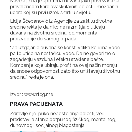
Navela je da je upotreba duvana jako povezana sa
prevalencom kardiovaskularnih bolesti i moždanih
udara koji su prvi uzrok smrti u svijetu.
Lidija Šćepanović iz Agencije za zaštitu životne
sredine rekla je da niko ne razmišlja o uticaju
duvana na životnu sredinu, od momenta
proizvodnje do samog otpada.
“Za uzgajanje duvana se koristi velika količina vode
pa to utiče na nestašicu vode. Da ne govorimo o
zagađenju vazduha i efektu staklene bašte.
Kompanije koje ubiraju profit na ovaj način moraju
da snose odgovornost zato što uništavaju žiivotnu
sredinu”, rekla je ona.
Izvor : www.rtcg.me
PRAVA PACIJENATA
Zdravlje nije puko nepostojanje bolesti, već
predstavlja stanje potpunog fizičkog, mentalnog,
duhovnog i socijalnog blagostanja.