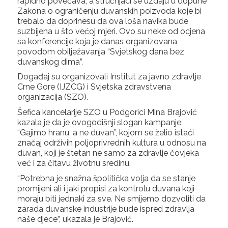
rapidno povećava, a stručnjaci se uzdaju u dopune
Zakona o ograničenju duvanskih poizvoda koje bi
trebalo da doprinesu da ova loša navika bude
suzbijena u što većoj mjeri. Ovo su neke od ocjena
sa konferencije koja je danas organizovana
povodom obilježavanja “Svjetskog dana bez
duvanskog dima”.
Događaj su organizovali Institut za javno zdravlje
Crne Gore (IJZCG) i Svjetska zdravstvena
organizacija (SZO).
Šefica kancelarije SZO u Podgorici Mina Brajović
kazala je da je ovogodišnji slogan kampanje
“Gajimo hranu, a ne duvan”, kojom se želio istaći
značaj održivih poljoprivrednih kultura u odnosu na
duvan, koji je štetan ne samo za zdravlje čovjeka
već i za čitavu životnu sredinu.
“Potrebna je snažna špolitička volja da se stanje
promijeni ali i jaki propisi za kontrolu duvana koji
moraju biti jednaki za sve. Ne smijemo dozvoliti da
zarada duvanske industrije bude ispred zdravlja
naše djece”, ukazala je Brajović.