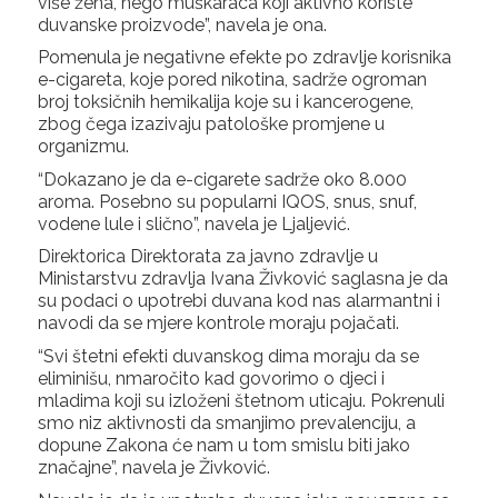
više žena, nego muškaraca koji aktivno koriste
duvanske proizvode”, navela je ona.
Pomenula je negativne efekte po zdravlje korisnika
e-cigareta, koje pored nikotina, sadrže ogroman
broj toksičnih hemikalija koje su i kancerogene,
zbog čega izazivaju patološke promjene u
organizmu.
“Dokazano je da e-cigarete sadrže oko 8.000
aroma. Posebno su popularni IQOS, snus, snuf,
vodene lule i slično”, navela je Ljaljević.
Direktorica Direktorata za javno zdravlje u
Ministarstvu zdravlja Ivana Živković saglasna je da
su podaci o upotrebi duvana kod nas alarmantni i
navodi da se mjere kontrole moraju pojačati.
“Svi štetni efekti duvanskog dima moraju da se
eliminišu, nmaročito kad govorimo o djeci i
mladima koji su izloženi štetnom uticaju. Pokrenuli
smo niz aktivnosti da smanjimo prevalenciju, a
dopune Zakona će nam u tom smislu biti jako
značajne”, navela je Živković.