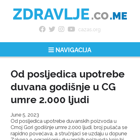
cazas.org
NAVIGACIJA
Od posljedica upotrebe
duvana godišnje u CG
umre 2.000 ljudi
June 5, 2023
Od posljedica upotrebe duvanskih poizvoda u
Crnoj Gori godišnje umre 2.000 ljudi, broj pušača se
rapidno povećava, a stručnjaci se uzdaju u dopune
Zakona o ograničenju duvanskih poizvoda koje bi