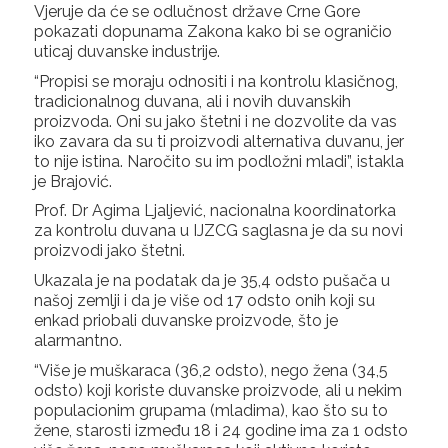
Vjeruje da će se odlučnost države Crne Gore
pokazati dopunama Zakona kako bi se ograničio
uticaj duvanske industrije.
“Propisi se moraju odnositi i na kontrolu klasičnog,
tradicionalnog duvana, ali i novih duvanskih
proizvoda. Oni su jako štetni i ne dozvolite da vas
iko zavara da su ti proizvodi alternativa duvanu, jer
to nije istina. Naročito su im podložni mladi”, istakla
je Brajović.
Prof. Dr Agima Ljaljević, nacionalna koordinatorka
za kontrolu duvana u IJZCG saglasna je da su novi
proizvodi jako štetni.
Ukazala je na podatak da je 35,4 odsto pušača u
našoj zemlji i da je više od 17 odsto onih koji su
enkad priobali duvanske proizvode, što je
alarmantno.
“Više je muškaraca (36,2 odsto), nego žena (34,5
odsto) koji koriste duvanske proizvode, ali u nekim
populacionim grupama (mladima), kao što su to
žene, starosti između 18 i 24 godine ima za 1 odsto