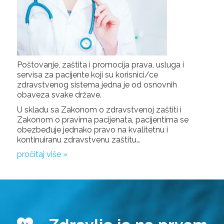
Poštovanje, zaštita i promocija prava, usluga i
servisa za pacijente koji su korisnici/ce
zdravstvenog sistema jedna je od osnovnih
obaveza svake države.
U skladu sa Zakonom o zdravstvenoj zaštiti i
Zakonom o pravima pacijenata, pacijentima se
obezbeđuje jednako pravo na kvalitetnu i
kontinuiranu zdravstvenu zaštitu…
pročitaj više »