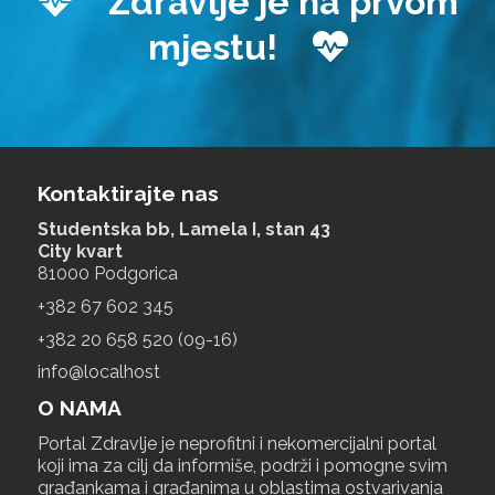
Zdravlje je na prvom
mjestu!
Kontaktirajte nas
Studentska bb, Lamela I, stan 43
City kvart
81000 Podgorica
+‎382 67 602 345
+‎382 20 658 520 (09-16)
info@localhost
O NAMA
Portal Zdravlje je neprofitni i nekomercijalni portal
koji ima za cilj da informiše, podrži i pomogne svim
građankama i građanima u oblastima ostvarivanja