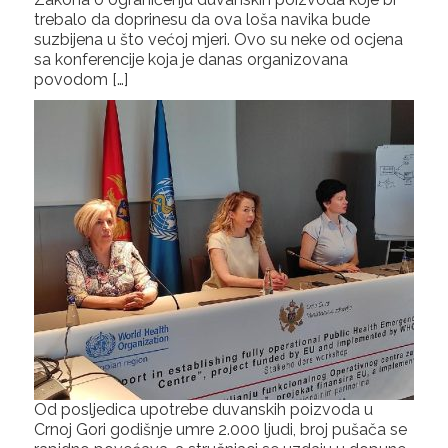
trebalo da doprinesu da ova loša navika bude
suzbijena u što većoj mjeri. Ovo su neke od ocjena
sa konferencije koja je danas organizovana
povodom […]
Od posljedica upotrebe duvanskih poizvoda u
Crnoj Gori godišnje umre 2.000 ljudi, broj pušača se