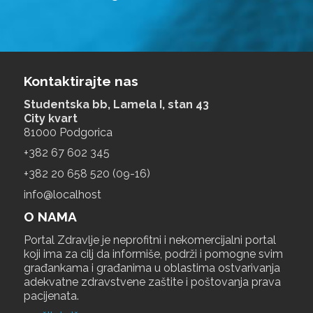
Kontaktirajte nas
Studentska bb, Lamela I, stan 43
City kvart
81000 Podgorica
+‎382 67 602 345
+‎382 20 658 520 (09-16)
info@localhost
O NAMA
Portal Zdravlje je neprofitni i nekomercijalni portal
koji ima za cilj da informiše, podrži i pomogne svim
građankama i građanima u oblastima ostvarivanja
adekvatne zdravstvene zaštite i poštovanja prava
pacijenata.