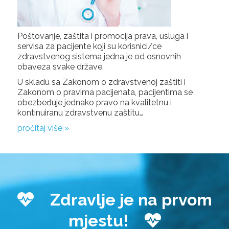
Poštovanje, zaštita i promocija prava, usluga i
servisa za pacijente koji su korisnici/ce
zdravstvenog sistema jedna je od osnovnih
obaveza svake države.
U skladu sa Zakonom o zdravstvenoj zaštiti i
Zakonom o pravima pacijenata, pacijentima se
obezbeđuje jednako pravo na kvalitetnu i
kontinuiranu zdravstvenu zaštitu…
pročitaj više »
Zdravlje je na prvom
mjestu!