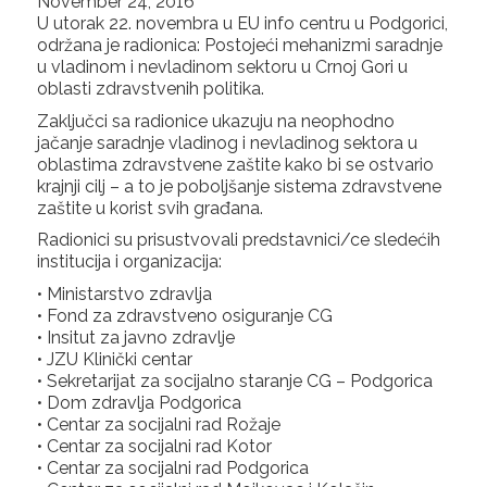
November 24, 2016
U utorak 22. novembra u EU info centru u Podgorici,
održana je radionica: Postojeći mehanizmi saradnje
u vladinom i nevladinom sektoru u Crnoj Gori u
oblasti zdravstvenih politika.
Zaključci sa radionice ukazuju na neophodno
jačanje saradnje vladinog i nevladinog sektora u
oblastima zdravstvene zaštite kako bi se ostvario
krajnji cilj – a to je poboljšanje sistema zdravstvene
zaštite u korist svih građana.
Radionici su prisustvovali predstavnici/ce sledećih
institucija i organizacija:
• Ministarstvo zdravlja
• Fond za zdravstveno osiguranje CG
• Insitut za javno zdravlje
• JZU Klinički centar
• Sekretarijat za socijalno staranje CG – Podgorica
• Dom zdravlja Podgorica
• Centar za socijalni rad Rožaje
• Centar za socijalni rad Kotor
• Centar za socijalni rad Podgorica