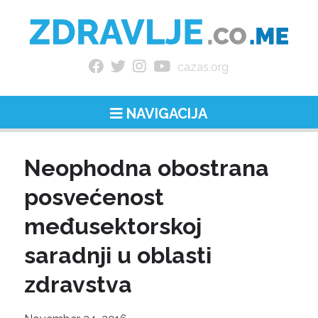
cazas.org
NAVIGACIJA
Neophodna obostrana
posvećenost
međusektorskoj
saradnji u oblasti
zdravstva