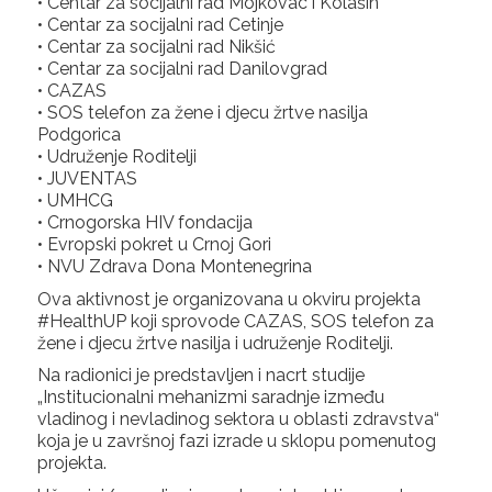
• Centar za socijalni rad Mojkovac i Kolašin
• Centar za socijalni rad Cetinje
• Centar za socijalni rad Nikšić
• Centar za socijalni rad Danilovgrad
• CAZAS
• SOS telefon za žene i djecu žrtve nasilja
Podgorica
• Udruženje Roditelji
• JUVENTAS
• UMHCG
• Crnogorska HIV fondacija
• Evropski pokret u Crnoj Gori
• NVU Zdrava Dona Montenegrina
Ova aktivnost je organizovana u okviru projekta
#HealthUP koji sprovode CAZAS, SOS telefon za
žene i djecu žrtve nasilja i udruženje Roditelji.
Na radionici je predstavljen i nacrt studije
„Institucionalni mehanizmi saradnje između
vladinog i nevladinog sektora u oblasti zdravstva“
koja je u završnoj fazi izrade u sklopu pomenutog
projekta.