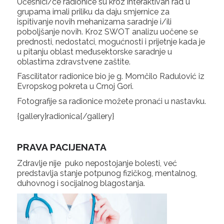
Učesnici/ce radionice su kroz interaktivan rad u
grupama imali priliku da daju smjernice za
ispitivanje novih mehanizama saradnje i/ili
poboljšanje novih. Kroz SWOT analizu uočene se
prednosti, nedostatci, mogućnosti i prijetnje kada je
u pitanju oblast međusektorske saradnje u
oblastima zdravstvene zaštite.
Fascilitator radionice bio je g. Momčilo Radulović iz
Evropskog pokreta u Crnoj Gori.
Fotografije sa radionice možete pronaći u nastavku.
{gallery}radionica{/gallery}
PRAVA PACIJENATA
Zdravlje nije puko nepostojanje bolesti, već
predstavlja stanje potpunog fizičkog, mentalnog,
duhovnog i socijalnog blagostanja.