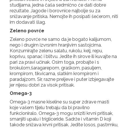
studijama, jedna čaša sedmično će dati dobre
rezultate. Jagode i borovnice najbolje su za
snižavanje pritiska. Nemojte ih posipati šećerom, niti
im dodavati šlag.
Zeleno povrće
Zeleno povrće ne samo da je bogato kalijumom,
nego i drugim izvrsnim hranjivim sastojcima.
Konzumirajte zelenu salatu, rukolu, kelj, repu,
koprivu, spanać i blitvu. Jedite ih sirove ili kuvajte na
pari za pravi učinak. Osim toga, probajte i s
brokulom,šaragarepom, graškom, pasuljem,
krompirom, tikvicama, slatkim krompirom i
paradajzom. Sir, razne preljeve i puter izbjegavajte
jer nijesu dobri za visok pritisak.
Omega-3
Omega-3 masne kiseline su super zdrave masti
koje vašem tijelu trebaju da bi pravilno
funkcioniralo. Omega-3 mogu sniziti krvni pritisak,
smanjiti upalu i trigliceride. Sadrže i vitamin D koji
takođe snižava krvni pritisak. Jedite losos, pastrmku,