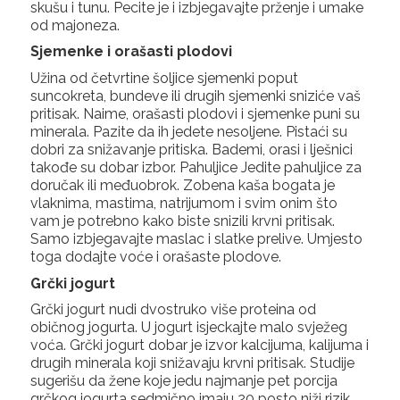
skušu i tunu. Pecite je i izbjegavajte prženje i umake
od majoneza.
Sjemenke i orašasti plodovi
Užina od četvrtine šoljice sjemenki poput
suncokreta, bundeve ili drugih sjemenki sniziće vaš
pritisak. Naime, orašasti plodovi i sjemenke puni su
minerala. Pazite da ih jedete nesoljene. Pistaći su
dobri za snižavanje pritiska. Bademi, orasi i lješnici
takođe su dobar izbor. Pahuljice Jedite pahuljice za
doručak ili međuobrok. Zobena kaša bogata je
vlaknima, mastima, natrijumom i svim onim što
vam je potrebno kako biste snizili krvni pritisak.
Samo izbjegavajte maslac i slatke prelive. Umjesto
toga dodajte voće i orašaste plodove.
Grčki jogurt
Grčki jogurt nudi dvostruko više proteina od
običnog jogurta. U jogurt isjeckajte malo svježeg
voća. Grčki jogurt dobar je izvor kalcijuma, kalijuma i
drugih minerala koji snižavaju krvni pritisak. Studije
sugerišu da žene koje jedu najmanje pet porcija
grčkog jogurta sedmično imaju 20 posto niži rizik