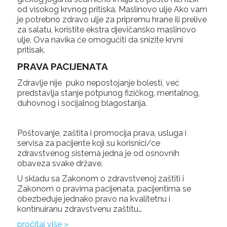
od visokog krvnog pritiska. Maslinovo ulje Ako vam
je potrebno zdravo ulje za pripremu hrane ili prelive
za salatu, koristite ekstra djevičansko maslinovo
ulje. Ova navika će omogućiti da snizite krvni
pritisak.
PRAVA PACIJENATA
Zdravlje nije puko nepostojanje bolesti, već
predstavlja stanje potpunog fizičkog, mentalnog,
duhovnog i socijalnog blagostanja.
Poštovanje, zaštita i promocija prava, usluga i
servisa za pacijente koji su korisnici/ce
zdravstvenog sistema jedna je od osnovnih
obaveza svake države.
U skladu sa Zakonom o zdravstvenoj zaštiti i
Zakonom o pravima pacijenata, pacijentima se
obezbeđuje jednako pravo na kvalitetnu i
kontinuiranu zdravstvenu zaštitu…
pročitaj više »