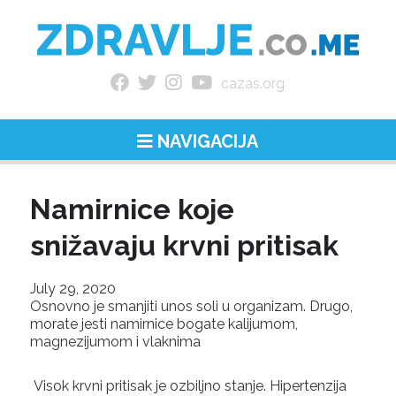
cazas.org
NAVIGACIJA
Namirnice koje
snižavaju krvni pritisak
July 29, 2020
Osnovno je smanjiti unos soli u organizam. Drugo,
morate jesti namirnice bogate kalijumom,
magnezijumom i vlaknima
Visok krvni pritisak je ozbiljno stanje. Hipertenzija