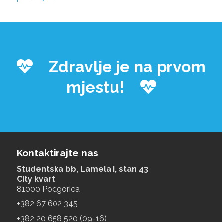
Zdravlje je na prvom
mjestu!
Kontaktirajte nas
Studentska bb, Lamela I, stan 43
City kvart
81000 Podgorica
+‎382 67 602 345
+‎382 20 658 520 (09-16)