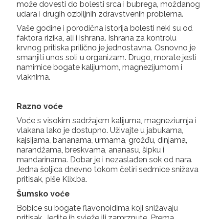
može dovesti do bolesti srca i bubrega, moždanog
udara i drugih ozbiljnih zdravstvenih problema.
Vaše godine i porodična istorija bolesti neki su od
faktora rizika, ali i ishrana. Ishrana za kontrolu
krvnog pritiska prilično je jednostavna. Osnovno je
smanjiti unos soli u organizam. Drugo, morate jesti
namirnice bogate kalijumom, magnezijumom i
vlaknima.
Razno voće
Voće s visokim sadržajem kalijuma, magneziumja i
vlakana lako je dostupno. Uživajte u jabukama,
kajsijama, bananama, urmama, grožđu, dinjama,
narandžama, breskvama, ananasu, šipku i
mandarinama. Dobar je i nezaslađen sok od nara.
Jedna šoljica dnevno tokom četiri sedmice snižava
pritisak, piše Klix.ba.
Šumsko voće
Bobice su bogate flavonoidima koji snižavaju
pritisak. Jedite ih svježe ili zamrznute. Prema