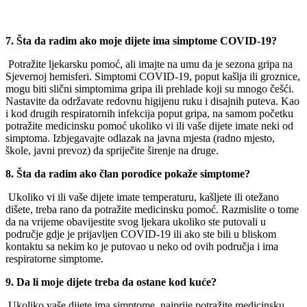
7. Šta da radim ako moje dijete ima simptome COVID-19?
Potražite ljekarsku pomoć, ali imajte na umu da je sezona gripa na
Sjevernoj hemisferi. Simptomi COVID-19, poput kašlja ili groznice,
mogu biti slični simptomima gripa ili prehlade koji su mnogo češći.
Nastavite da održavate redovnu higijenu ruku i disajnih puteva. Kao
i kod drugih respiratornih infekcija poput gripa, na samom početku
potražite medicinsku pomoć ukoliko vi ili vaše dijete imate neki od
simptoma. Izbjegavajte odlazak na javna mjesta (radno mjesto,
škole, javni prevoz) da spriječite širenje na druge.
8. Šta da radim ako član porodice pokaže simptome?
Ukoliko vi ili vaše dijete imate temperaturu, kašljete ili otežano
dišete, treba rano da potražite medicinsku pomoć. Razmislite o tome
da na vrijeme obavijestite svog ljekara ukoliko ste putovali u
područje gdje je prijavljen COVID-19 ili ako ste bili u bliskom
kontaktu sa nekim ko je putovao u neko od ovih područja i ima
respiratorne simptome.
9. Da li moje dijete treba da ostane kod kuće?
Ukoliko vaše dijete ima simptome, najprije potražite medicinsku