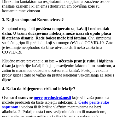
Direktnim kontaktom sa respiratornim kapljicama zaražene osobe
(nastaje kašljem i kijanjem) i dodirivanjem površina koje su
kontaminirane virusom.
3. Koji su simptomi Koronavirusa?
Simptomi mogu biti
povišena temperatura
,
kašalj
i
nedostatak
daha
.
U težim slučajevima infekcija može izazvati upalu pluća
ili otežano disanje. Ređe bolest može biti fatalna
. Ovi simptomi
su slični gripu ili prehladi, koji su mnogo češći od COVID-19. Zato
je testiranje neophodno da bi se utvrdilo da li neko zaista ima
COVID-19.
Ključne mjere prevencije su iste –
učestalo pranje ruku i higijena
disanja
(prekrijte kašalj ili kijanje savijenim laktom ili maramicom, a
zatim tu maramicu odbacite u zatvorenu kantu). Postoji i vakcina
protiv gripa i zato je važno da pratite kalendar vakcinisanja za sebe i
dijete.
4. Kako da izbjegnemo rizik od infekcije?
Ovo su
4 osnovne
mere predostrožnosti
koje vi i vaša porodica
možete preduzeti da biste izbjegli infekciju: 1.
Često perite ruke
sapuno
m
i vodom ili ih brišite vlažnim maramicama na bazi
alkohola. 2. Pokrijte usta i nos savijenim laktom ili maramicom,
upotrebite maramicu prilikom kašlja i kijanja, a nakon toga