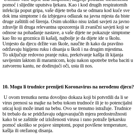
pomoć i slijedite uputstva ljekara. Kao i kod drugih respiratornih
infekcija poput gripa, vaše dijete treba da se odmara kod kuće sve
dok ima simptome i da izbjegava odlazak na javna mjesta da biste
druge zaštitili od širenja. Osim ukoliko nisu izdati savjeti za javno
zdravlje ili druga relevantna upozorenja ili zvanični savjeti koji se
odnose na pohađanje nastave, a vaše dijete ne pokazuje simptome
kao što su groznica ili kašalj, najbolje je da dijete ide u školu.
Umjesto da djecu držite van škole, naučite ih kako da pravilno
održavaju higijenu ruku i disanja u školi i na drugim mjestima.
To uključuje redovno pranje ruku, prekrivanje kašlja ili kijanja
savijenim laktom ili maramicom, koju nakon upotrebe treba baciti u
zatvorenu kantu, ne dodirujući oči, usta ili nos.
10. Mogu li trudnice prenijeti Koronavirus na nerođenu djecu?
U ovom trenutku nema dovoljno dokaza koji bi potvrdili da li se
virus prenosi sa majke na bebu tokom trudnoće ili je to potencijalni
uticaj koji može imati na bebu. Ovo se trenutno istražuje. Trudnice
bi trebalo da se pridržavaju odgovarajućih mjera predostrožnosti
kako bi se zaštitile od izloženosti virusu i rano potraže ljekarsku
pomoć ukoliko se pojave simptomi, poput povišene temperature,
kašlja ili otežanog disanja.