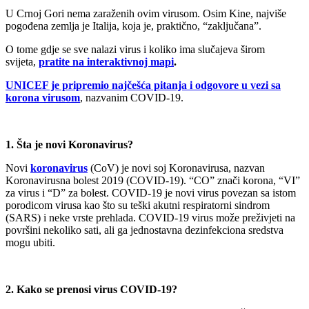
U Crnoj Gori nema zaraženih ovim virusom. Osim Kine, najviše
pogođena zemlja je Italija, koja je, praktično, “zaključana”.
O tome gdje se sve nalazi virus i koliko ima slučajeva širom
svijeta,
pratite na interaktivnoj mapi
.
UNICEF je pripremio najčešća pitanja i odgovore u vezi sa
korona virusom
, nazvanim COVID-19.
1. Šta je novi Koronavirus?
Novi
koronavirus
(CoV) je novi soj Koronavirusa, nazvan
Koronavirusna bolest 2019 (COVID-19). “CO” znači korona, “VI”
za virus i “D” za bolest. COVID-19 je novi virus povezan sa istom
porodicom virusa kao što su teški akutni respiratorni sindrom
(SARS) i neke vrste prehlada. COVID-19 virus može preživjeti na
površini nekoliko sati, ali ga jednostavna dezinfekciona sredstva
mogu ubiti.
2. Kako se prenosi virus COVID-19?