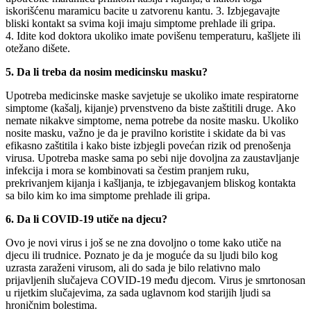
iskorišćenu maramicu bacite u zatvorenu kantu. 3. Izbjegavajte
bliski kontakt sa svima koji imaju simptome prehlade ili gripa.
4. Idite kod doktora ukoliko imate povišenu temperaturu, kašljete ili
otežano dišete.
5. Da li treba da nosim medicinsku masku?
Upotreba medicinske maske savjetuje se ukoliko imate respiratorne
simptome (kašalj, kijanje) prvenstveno da biste zaštitili druge. Ako
nemate nikakve simptome, nema potrebe da nosite masku. Ukoliko
nosite masku, važno je da je pravilno koristite i skidate da bi vas
efikasno zaštitila i kako biste izbjegli povećan rizik od prenošenja
virusa. Upotreba maske sama po sebi nije dovoljna za zaustavljanje
infekcija i mora se kombinovati sa čestim pranjem ruku,
prekrivanjem kijanja i kašljanja, te izbjegavanjem bliskog kontakta
sa bilo kim ko ima simptome prehlade ili gripa.
6. Da li COVID-19 utiče na djecu?
Ovo je novi virus i još se ne zna dovoljno o ​​tome kako utiče na
djecu ili trudnice. Poznato je da je moguće da su ljudi bilo kog
uzrasta zaraženi virusom, ali do sada je bilo relativno malo
prijavljenih slučajeva COVID-19 među djecom. Virus je smrtonosan
u rijetkim slučajevima, za sada uglavnom kod starijih ljudi sa
hroničnim bolestima.