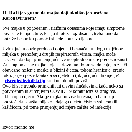
11. Da li je sigurno da majka doji ukoliko je zaražena
Koronavirusom?
Sve majke u pogođenim i rizičnim oblastima koje imaju simptome
povišene temperature, kašlja ili otežanog disanja, treba rano da
potraže ljekarsku pomoć i slijede uputstva ljekara.
Uzimajući u obzir prednosti dojenja i beznačajnu ulogu majčinog
mlijeka u prenošenju drugih respiratornih virusa, majka može
nastaviti da doji, primjenjujući sve neophodne mjere predostrožnosti.
Za simptomatske majke koje su dovoljno dobre za dojenje, to znači
obavezno nošenje maske u blizini djeteta, tokom hranjenja, pranje
ruku, prije i posle kontakta sa djetetom (uključujući i hranjenje),
i
čišćenje/dezinfekciju
kontaminiranih površina.
Ovo bi sve trebalo primjenjivati u svim slučajevima kada neko sa
potvrđenim ili sumnjivim COVID-19 komunicira sa drugima,
uključujući djecu. Ako je majka previše bolesna, trebalo bi je
podstaći da ispušta mlijeko i daje ga djetetu čistom šoljicom ili
kašičicom, pri tome primjenjujući mjere zaštite od infekcije.
Izvor: mondo.me