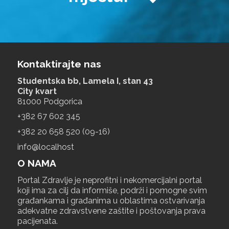
Kontaktirajte nas
Studentska bb, Lamela I, stan 43
City kvart
81000 Podgorica
+‎382 67 602 345
+‎382 20 658 520 (09-16)
info@localhost
O NAMA
Portal Zdravlje je neprofitni i nekomercijalni portal
koji ima za cilj da informiše, podrži i pomogne svim
građankama i građanima u oblastima ostvarivanja
adekvatne zdravstvene zaštite i poštovanja prava
pacijenata.