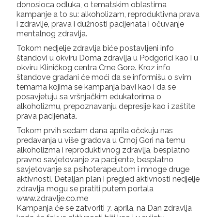
donosioca odluka, o tematskim oblastima
kampanje a to su: alkoholizam, reproduktivna prava
i zdravlje, prava i dužnosti pacijenata i očuvanje
mentalnog zdravlja.
Tokom nedjelje zdravlja biće postavljeni info
štandovi u okviru Doma zdravlja u Podgorici kao i u
okviru Kliničkog centra Crne Gore. Kroz info
štandove građani će moći da se informišu o svim
temama kojima se kampanja bavi kao i da se
posavjetuju sa vršnjačkim edukatorima o
alkoholizmu, prepoznavanju depresije kao i zaštite
prava pacijenata.
Tokom prvih sedam dana aprila očekuju nas
predavanja u više gradova u Crnoj Gori na temu
alkoholizma i reproduktivnog zdravlja, besplatno
pravno savjetovanje za pacijente, besplatno
savjetovanje sa psihoterapeutom i mnoge druge
aktivnosti. Detaljan plan i pregled aktivnosti nedjelje
zdravlja mogu se pratiti putem portala
www.zdravlje.co.me
Kampanja će se zatvoriti 7. aprila, na Dan zdravlja