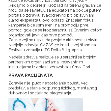
kada će fokus aktivnosti biti kao i u svijetu –
„Pričajmo o depresiji“. Kroz rad na terenu građani će
moći da se savjetuju sa edukatorima dok će putem
portala o zdravlju svakodnevno biti objavljivani
članci eksperata u ovoj oblasti. Značajan fokus
kampanje biće usmjeren i na promociju prve
pomoći gdje će se kroz saradnju sa Crvenim krstom
organizovati javni čas prve pomoći.
Za sve koji ne uspiju da posjete aktivnosti u okviru
Nedjelje zdravlja, CAZAS će imati i svoj štand na
Festivalu zdravlja u TC Delta 8. i 9. aprila.
Nedelja zdravlja realizuje se u saradnji sa brojnim
partnerskim organizacijama i relevantnim
institucijama iz oblasti zdravstva u Crnoj Gori.
PRAVA PACIJENATA
Zdravlje nije puko nepostojanje bolesti, već
predstavlja stanje potpunog fizičkog, mentalnog,
duhovnog i socijalnog blagostanja.