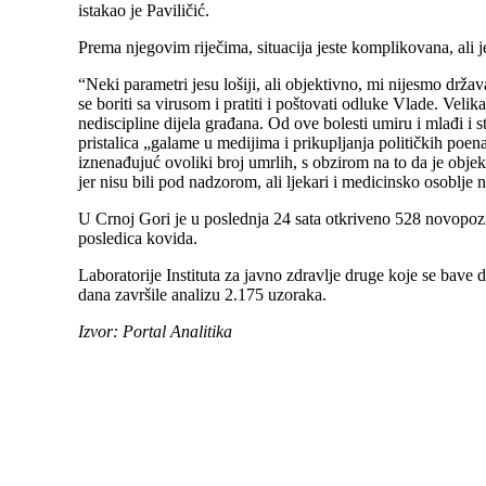
istakao je Paviličić.
Prema njegovim riječima, situacija jeste komplikovana, ali je
“Neki parametri jesu lošiji, ali objektivno, mi nijesmo drž
se boriti sa virusom i pratiti i poštovati odluke Vlade. Velik
nediscipline dijela građana. Od ove bolesti umiru i mlađi i
pristalica „galame u medijima i prikupljanja političkih poen
iznenađujuć ovoliki broj umrlih, s obzirom na to da je objek
jer nisu bili pod nadzorom, ali ljekari i medicinsko osoblje n
U Crnoj Gori je u poslednja 24 sata otkriveno 528 novopozit
posledica kovida.
Laboratorije Instituta za javno zdravlje druge koje se bave
dana završile analizu 2.175 uzoraka.
Izvor: Portal Analitika