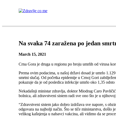
AKTUELNO
BAZA ZNANJA
MENTALNO 
Na svaka 74 zaražena po jedan smrtn
March 15, 2021
Crna Gora je druga u regionu po broju umrlih od virusa kor
Prema ovim podacima, u našoj državi dosad je umrlo 1.12
smrtni slučaj. Od početka epidemije u Crnoj Gori zabilježen
pokazuje da je od posledica infekcije umrlo oko 1,35 odsto 
Nekadašnji ministar zdravlja, doktor Miodrag Caro Pavličić 
bolnica, ali zdravstveni sistem radi sve ono što je u njihovo
“Zdravstveni sistem jako dobro izdržava sve napore, s obzir
odgovara na najbolji način. Što se tiče ministarstva, došlo j
velikog kašnjenja u nabavci vakcina, ali vidimo da se proce