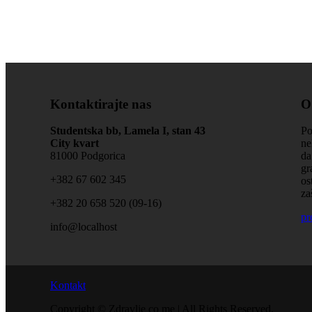
Kontaktirajte nas
O
Studentska bb, Lamela I, stan 43
Po
City kvart
ne
81000 Podgorica
da
gr
+‎382 67 602 345
os
za
+‎382 20 658 520 (09-16)
pr
info@localhost
Kontakt
Copyright © Zdravlje co me | All Rights Reserved.