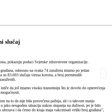
ZDRAVLJE
SEKSUALNO ZDRAVLJE
COVID 19
KO
i slučaj
ona, pokazuju podaci Svjetske zdravstvene organizacije.
9 građana, odnosno na svaka 74 zaražena imamo po jedan
a su 83.693 slučaja virusa korona, a broj preminulih
zaraženih.
ističe da još imamo visoku transmisiju što je dovelo do opterećenja
j mogućnosti.
om na to da nije bila posvećena pažnja, ali i u takvom stanju
e u jako neugodnu situaciju nakon stupanja na dužnost, jer je bilo
s ubrzava i da ćemo do kraja maja vakcinisati veliki broj građana”,