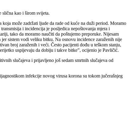
 slična kao i širom svijeta.
ava koja može zadržati ljude da rade od kuće na duži period. Moramo
a transmisija i incidencija je posljedica nepoštovanja mjera i
 stariji, tako da moramo naučiti da poštujemo preporuke. Nijesam
a jer sistem vodi veliku bitku. Na osnovu incidence zaraženih nije
tivan broj zaraženih i veći. Često pacijenti dođu u teškom stanju,
erijetko uspijevaju da dobiju i takve bitke”, ocijenio je Pavličić.
ivnih slučajeva i prijavljeno još sedam smrtnih slučajeva od
 dijagnostikom infekcije novog virusa korona su tokom jučerašnjeg