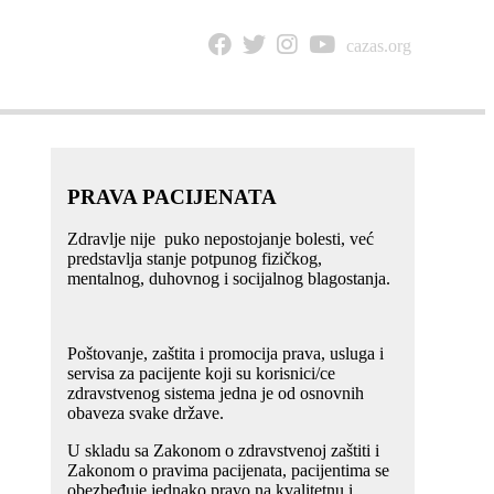
cazas.org
NTAKT
PRAVA PACIJENATA
Zdravlje nije puko nepostojanje bolesti, već
predstavlja stanje potpunog fizičkog,
mentalnog, duhovnog i socijalnog blagostanja.
Poštovanje, zaštita i promocija prava, usluga i
servisa za pacijente koji su korisnici/ce
zdravstvenog sistema jedna je od osnovnih
obaveza svake države.
U skladu sa Zakonom o zdravstvenoj zaštiti i
Zakonom o pravima pacijenata, pacijentima se
obezbeđuje jednako pravo na kvalitetnu i