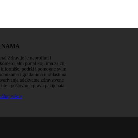
Zdravlje je na prvom mjestu
 NAMA
rtal Zdravlje je neprofitni i
komercijalni portal koji ima za cilj
 informiše, podrži i pomogne svim
ađankama i građanima u oblastima
tvarivanja adekvatne zdravstvene
štite i poštovanja prava pacijenata.
očitaj više »