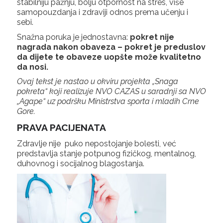
stabilniju pažnju, bolju otpornost na stres, više
samopouzdanja i zdraviji odnos prema učenju i
sebi.
Snažna poruka je jednostavna:
pokret nije
nagrada nakon obaveza – pokret je preduslov
da dijete te obaveze uopšte može kvalitetno
da nosi.
Ovaj tekst je nastao u okviru projekta „Snaga
pokreta“ koji realizuje NVO CAZAS u saradnji sa NVO
„Agape“ uz podršku Ministrstva sporta i mladih Crne
Gore.
PRAVA PACIJENATA
Zdravlje nije puko nepostojanje bolesti, već
predstavlja stanje potpunog fizičkog, mentalnog,
duhovnog i socijalnog blagostanja.