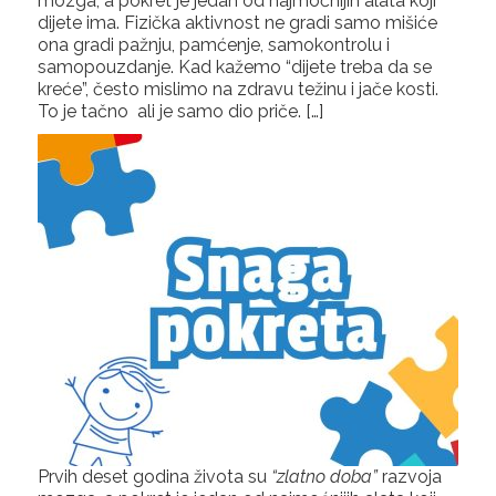
mozga, a pokret je jedan od najmoćnijih alata koji
dijete ima. Fizička aktivnost ne gradi samo mišiće
ona gradi pažnju, pamćenje, samokontrolu i
samopouzdanje. Kad kažemo “dijete treba da se
kreće”, često mislimo na zdravu težinu i jače kosti.
To je tačno ali je samo dio priče. […]
Prvih deset godina života su
“zlatno doba”
razvoja