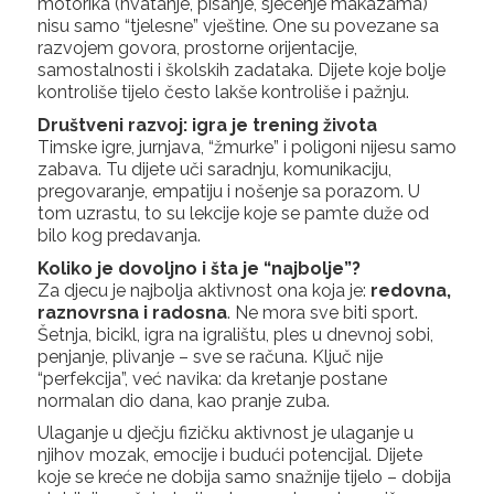
motorika (hvatanje, pisanje, sječenje makazama)
nisu samo “tjelesne” vještine. One su povezane sa
razvojem govora, prostorne orijentacije,
samostalnosti i školskih zadataka. Dijete koje bolje
kontroliše tijelo često lakše kontroliše i pažnju.
Društveni razvoj: igra je trening života
Timske igre, jurnjava, “žmurke” i poligoni nijesu samo
zabava. Tu dijete uči saradnju, komunikaciju,
pregovaranje, empatiju i nošenje sa porazom. U
tom uzrastu, to su lekcije koje se pamte duže od
bilo kog predavanja.
Koliko je dovoljno i šta je “najbolje”?
Za djecu je najbolja aktivnost ona koja je:
redovna,
raznovrsna i radosna
. Ne mora sve biti sport.
Šetnja, bicikl, igra na igralištu, ples u dnevnoj sobi,
penjanje, plivanje – sve se računa. Ključ nije
“perfekcija”, već navika: da kretanje postane
normalan dio dana, kao pranje zuba.
Ulaganje u dječju fizičku aktivnost je ulaganje u
njihov mozak, emocije i budući potencijal. Dijete
koje se kreće ne dobija samo snažnije tijelo – dobija