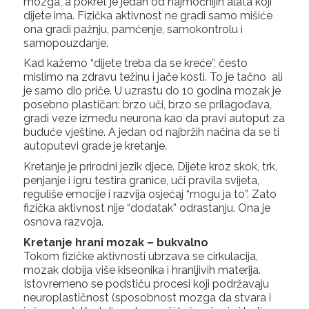
mozga, a pokret je jedan od najmoćnijih alata koji
dijete ima. Fizička aktivnost ne gradi samo mišiće
ona gradi pažnju, pamćenje, samokontrolu i
samopouzdanje.
Kad kažemo “dijete treba da se kreće”, često
mislimo na zdravu težinu i jače kosti. To je tačno ali
je samo dio priče. U uzrastu do 10 godina mozak je
posebno plastičan: brzo uči, brzo se prilagođava,
gradi veze između neurona kao da pravi autoput za
buduće vještine. A jedan od najbržih načina da se ti
autoputevi grade je kretanje.
Kretanje je prirodni jezik djece. Dijete kroz skok, trk,
penjanje i igru testira granice, uči pravila svijeta,
reguliše emocije i razvija osjećaj “mogu ja to”. Zato
fizička aktivnost nije “dodatak” odrastanju. Ona je
osnova razvoja.
Kretanje hrani mozak – bukvalno
Tokom fizičke aktivnosti ubrzava se cirkulacija,
mozak dobija više kiseonika i hranljivih materija.
Istovremeno se podstiču procesi koji podržavaju
neuroplastičnost (sposobnost mozga da stvara i