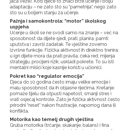
jača veze). Kod djece to znači brže učenje i bolju
adaptaciju – ne zato što su “pametnija”, nego zato
što su u boljem stanju za učenje.
Pažnja i samokontrola: “motor” školskog
uspjeha
Učenje u školi se ne svodi samo na znanje – već na
sposobnost da dijete sjedi, prati, planira, pamti
uputstva i završi zadatak. Te vještine zovemo
izvršne funkcije. Fizička aktivnost ih direktno trenira:
u igri dijete mora da prati pravila, čeka red, mijenja
strategiju, procijeni rizik, uskladi pokrete. To su isti
mentalni mišići koje kasnije koristi u učionici.
Pokret kao “regulator emocija”
Djeca do 10 godina često imaju velike emocije i
malu sposobnost da ih objasne riječima. Kretanje
pomaže tijelu da otpusti napetost, smanji stres i
vrati osjećaj kontrole. Zato je fizička aktivnost često
prirodni “reset” nakon frustracije, napornog dana ili
konflikta.
Motorika kao temelj drugih vještina
Gruba motorika (trčanje, skakanje, balans) i fina