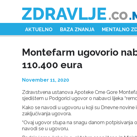
AKTUELNO
BAZA ZNANJA
MENTALNO Z
Montefarm ugovorio nab
110.400 eura
November 11, 2020
Zdravstvena ustanova Apoteke Crne Gore Montefar
sjedištem u Podgorici ugovor o nabavci lijeka “remde
Kako se navodi u ugovoru u koji su Dnevne novine 
zaključivanja ugovora.
“Ovaj ugovor stupa na snagu danom potpisivanja od
navodi se u ugovoru.