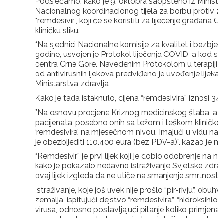
Podsjećamo, kako je 9. oktobra saopšteno iz Minist
Nacionalnog koordinacionog tijela za borbu protiv z
“remdesivir”, koji će se koristiti za liječenje građan
kliničku sliku.
“Na sjednici Nacionalne komisije za kvalitet i bezb
godine, usvojen je Protokol liječenja COVID-a kod sta
centra Crne Gore. Navedenim Protokolom u terapiji
od antivirusnih ljekova predviđeno je uvođenje lijeka
Ministarstva zdravlja.
Kako je tada istaknuto, cijena “remdesivira” iznosi 3
”Na osnovu procjene Kriznog medicinskog štaba, a
pacijenata, posebno onih sa težom i teškom kliničk
‘remdesivira’ na mjesečnom nivou. Imajući u vidu 
je obezbijediti 110.400 eura (bez PDV-a)”, kazao je 
“Remdesivir” je prvi lijek koji je dobio odobrenje na
kako je pokazalo nedavno istraživanje Svjetske zdr
ovaj lijek izgleda da ne utiče na smanjenje smrtnos
Istraživanje, koje još uvek nije prošlo “pir-rivju”, obu
zemalja, ispitujući dejstvo “remdesivira”, “hidroksihlo
virusa, odnosno postavljajući pitanje koliko primjen