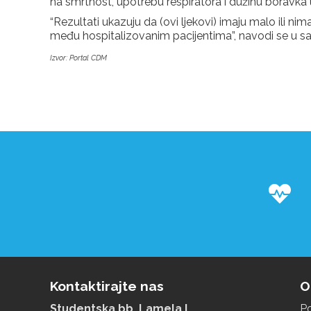
na smrtnost, upotrebu respiratora i dužinu boravka u
“Rezultati ukazuju da (ovi ljekovi) imaju malo ili nim
među hospitalizovanim pacijentima”, navodi se u s
Izvor: Portal CDM
Z
Kontaktirajte nas
O
Studentska bb, Lamela I,
Po