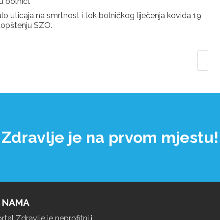
 bolnici.
alo uticaja na smrtnost i tok bolničkog liječenja kovida 19
aopštenju SZO.
dravlje je na prvom mjest
 NAMA
rtal Zdravlje je neprofitni i