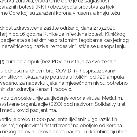
arstva zdravlja, Vlada Crne Gore je uz saglasnost
araznih bolesti (NKT) obezbijedila sredstva za lijek
a Crne Gore koji su zaraženi korona virusom, a imaju težu
jednost zdravstvene zaštite održanoj dana 24.9.2020.
rijih od 16 godina Klinike za infektivne bolesti Kliničkog
 pacijenata sa teškim respiratornim tegobama kao jednog
 nezaštićenog naziva ‘remdesivir’”, ističe se u saopštenju
45 eura po ampuli (bez PDV-a) i ista je za sve zemlje.
 u odnosu na dnevni broj COVID-19 hospitalizovanih
om slikom, iskazana je potreba u količini od 320 ampula
navedeno, za nabavku lijeka na mjesečnom nivou potrebno
ministar zdravlja Kenan Hrapović.
 nivou Evropske unije za liječenje korona virusa. Međutim,
avstvene organizacije (SZO) pod nazivom Solidarity trial,
ti među kovid pacijentima.
hvatilo je preko 11.000 pacijenta liječenih u 30 različitih
rokina”, “lopinavira” i “interferona” na oboljele od korona
a nekog od ovih ljekova pojedinačno ili u kombinaciji utiče