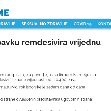
DRAVLJE
SEKSUALNO ZDRAVLJE
COVID 19
KONT
avku remdesivira vrijednu
m potpisala je u ponedjeljak sa firmom Farmegra sa
sivir”, ukupne vrijednosti od 110.400 eura.
imale uvid, rok isporuke je sedam dana od dana
 strane ovlašćenih predstavnika ugovornih strana”,