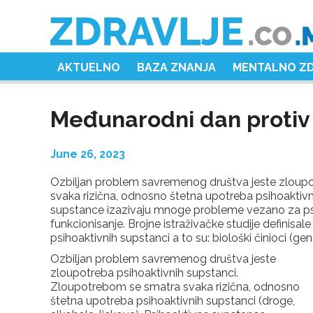
AKTUELNO
BAZA ZNANJA
MENTALNO Z
Međunarodni dan protiv 
June 26, 2023
Ozbiljan problem savremenog društva jeste zloupo
svaka rizična, odnosno štetna upotreba psihoaktivni
supstance izazivaju mnoge probleme vezano za psih
funkcionisanje. Brojne istraživačke studije definisa
psihoaktivnih supstanci a to su: biološki činioci (gene
Ozbiljan problem savremenog društva jeste
zloupotreba psihoaktivnih supstanci.
Zloupotrebom se smatra svaka rizična, odnosno
štetna upotreba psihoaktivnih supstanci (droge,