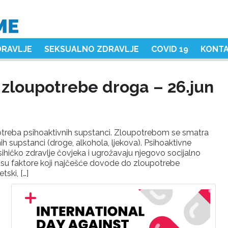
DRAVLJE
SEKSUALNO ZDRAVLJE
COVID 19
KONT
zloupotrebe droga – 26.jun
treba psihoaktivnih supstanci. Zloupotrebom se smatra
h supstanci (droge, alkohola, ljekova). Psihoaktivne
ičko zdravlje čovjeka i ugrožavaju njegovo socijalno
le su faktore koji najčešće dovode do zloupotrebe
tski, […]