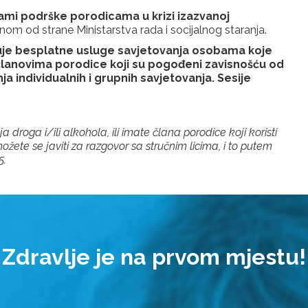
ami podrške porodicama u krizi izazvanoj
nom od strane Ministarstva rada i socijalnog staranja.
je besplatne usluge savjetovanja osobama koje
m članovima porodice koji su pogođeni zavisnošću od
a individualnih i grupnih savjetovanja. Sesije
droga i/ili alkohola, ili imate člana porodice koji koristi
ete se javiti za razgovor sa stručnim licima, i to putem
5.
dravlje je na prvom mjest