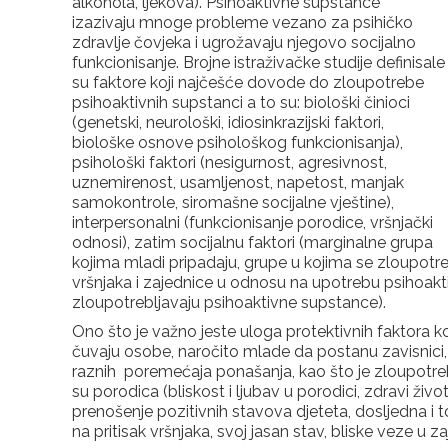
alkohola, ljekova). Psihoaktivne supstance
izazivaju mnoge probleme vezano za psihičko
zdravlje čovjeka i ugrožavaju njegovo socijalno
funkcionisanje. Brojne istraživačke studije definisale
su faktore koji najčešće dovode do zloupotrebe
psihoaktivnih supstanci a to su: biološki činioci
(genetski, neurološki, idiosinkrazijski faktori,
biološke osnove psihološkog funkcionisanja),
psihološki faktori (nesigurnost, agresivnost,
uznemirenost, usamljenost, napetost, manjak
samokontrole, siromašne socijalne vještine),
interpersonalni (funkcionisanje porodice, vršnjački
odnosi), zatim socijalnu faktori (marginalne grupa
kojima mladi pripadaju, grupe u kojima se zloupotr
vršnjaka i zajednice u odnosu na upotrebu psihoakti
zloupotrebljavaju psihoaktivne supstance).
Ono što je važno jeste uloga protektivnih faktora koj
čuvaju osobe, naročito mlade da postanu zavisnici,
raznih poremećaja ponašanja, kao što je zloupotreb
su porodica (bliskost i ljubav u porodici, zdravi živo
prenošenje pozitivnih stavova djeteta, dosljedna i 
na pritisak vršnjaka, svoj jasan stav, bliske veze u za