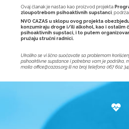
Ovaj članak je nastao kao proizvod projekta
Progr
zloupotrebom psihoaktivnih supstanci
, podrža
NVO CAZAS u sklopu ovog projekta obezbjeđu
konzumiraju droge i/ili alkohol, kao i ostali
psihoaktivnih supstaci, i to putem organizovanj
pružaju stručni radnici.
Ukoliko se vi lično suočavate sa problemom korišćenja 
psihoaktivne supstance i potrebna vam je podrška, mož
maila office@cazas.org ili na broj telefona 067 602 34
Z