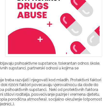
ebljavaju psihoaktivne supstance, tolerantan odnos škole,
vnih supstanci, partnerski odnosi u kojima se
e treba razvijati i njegovati kod mladih. Protektivni faktori
 dok rizični faktori povećavaju vjerovatnoću da dođe do
a psihoaktivnih supstanci. Neki od protektivnih faktora
tni stilovi roditelja, posvećivanje pažnje i vremena djetetu,
topla porodična atmosfera), socijalno okruženje (otpornost
jednici…).