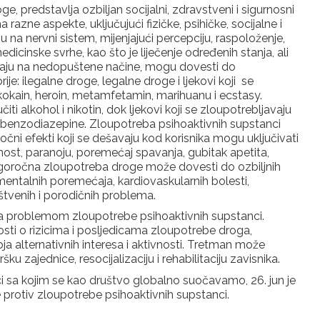
e, predstavlja ozbiljan socijalni, zdravstveni i sigurnosni
razne aspekte, uključujući fizičke, psihičke, socijalne i
na nervni sistem, mijenjajući percepciju, raspoloženje,
dicinske svrhe, kao što je liječenje određenih stanja, ali
zimaju na nedopuštene načine, mogu dovesti do
ije: ilegalne droge, legalne droge i ljekovi koji se
u kokain, heroin, metamfetamin, marihuanu i ecstasy.
i alkohol i nikotin, dok ljekovi koji se zloupotrebljavaju
 i benzodiazepine. Zloupotreba psihoaktivnih supstanci
čni efekti koji se dešavaju kod korisnika mogu uključivati
znost, paranoju, poremećaj spavanja, gubitak apetita,
goročna zloupotreba droge može dovesti do ozbiljnih
mentalnih poremećaja, kardiovaskularnih bolesti,
štvenih i porodičnih problema.
 sa problemom zloupotrebe psihoaktivnih supstanci.
osti o rizicima i posljedicama zloupotrebe droga,
ja alternativnih interesa i aktivnosti. Tretman može
šku zajednice, resocijalizaciju i rehabilitaciju zavisnika.
sa kojim se kao društvo globalno suočavamo, 26. jun je
protiv zloupotrebe psihoaktivnih supstanci.