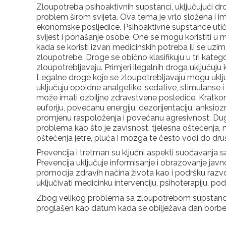
Zloupotreba psihoaktivnih supstanci, uključujući drog
problem širom svijeta. Ova tema je vrlo složena i ima 
ekonomske posljedice. Psihoaktivne supstance utiču 
svijest i ponašanje osobe. One se mogu koristiti u me
kada se koristi izvan medicinskih potreba ili se u
zloupotrebe. Droge se obično klasifikuju u tri kategor
zloupotrebljavaju. Primjeri ilegalnih droga uključuj
Legalne droge koje se zloupotrebljavaju mogu uključit
uključuju opoidne analgetike, sedative, stimulanse
može imati ozbiljne zdravstvene posledice. Kratkoro
euforiju, povećanu energiju, dezorijentaciju, anksio
promjenu raspoloženja i povećanu agresivnost. Du
problema kao što je zavisnost, tjelesna oštećenja, 
oštećenja jetre, pluća i mozga te često vodi do dru
Prevencija i tretman su ključni aspekti suočavanja
Prevencija uključuje informisanje i obrazovanje javn
promocija zdravih načina života kao i podršku razvo
uključivati medicinku intervenciju, psihoterapiju, podr
Zbog velikog problema sa zloupotrebom supstanci 
proglašen kao datum kada se obilježava dan borbe 