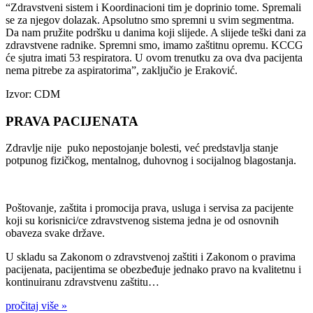
“Zdravstveni sistem i Koordinacioni tim je doprinio tome. Spremali
se za njegov dolazak. Apsolutno smo spremni u svim segmentma.
Da nam pružite podršku u danima koji slijede. A slijede teški dani za
zdravstvene radnike. Spremni smo, imamo zaštitnu opremu. KCCG
će sjutra imati 53 respiratora. U ovom trenutku za ova dva pacijenta
nema pitrebe za aspiratorima”, zaključio je Eraković.
Izvor: CDM
PRAVA PACIJENATA
Zdravlje nije puko nepostojanje bolesti, već predstavlja stanje
potpunog fizičkog, mentalnog, duhovnog i socijalnog blagostanja.
Poštovanje, zaštita i promocija prava, usluga i servisa za pacijente
koji su korisnici/ce zdravstvenog sistema jedna je od osnovnih
obaveza svake države.
U skladu sa Zakonom o zdravstvenoj zaštiti i Zakonom o pravima
pacijenata, pacijentima se obezbeđuje jednako pravo na kvalitetnu i
kontinuiranu zdravstvenu zaštitu…
pročitaj više »