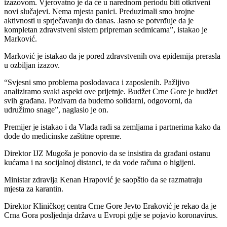
izazovom. Vjerovatno je da će u narednom periodu biti otkriveni
novi slučajevi. Nema mjesta panici. Preduzimali smo brojne
aktivnosti u sprječavanju do danas. Jasno se potvrđuje da je
kompletan zdravstveni sistem pripreman sedmicama”, istakao je
Marković.
Marković je istakao da je pored zdravstvenih ova epidemija prerasla
u ozbiljan izazov.
“Svjesni smo problema poslodavaca i zaposlenih. Pažljivo
analiziramo svaki aspekt ove prijetnje. Budžet Crne Gore je budžet
svih građana. Pozivam da budemo solidarni, odgovorni, da
udružimo snage”, naglasio je on.
Premijer je istakao i da Vlada radi sa zemljama i partnerima kako da
dođe do medicinske zaštitne opreme.
Direktor IJZ Mugoša je ponovio da se insistira da građani ostanu
kućama i na socijalnoj distanci, te da vode računa o higijeni.
Ministar zdravlja Kenan Hrapović je saopštio da se razmatraju
mjesta za karantin.
Direktor Kliničkog centra Crne Gore Jevto Eraković je rekao da je
Crna Gora posljednja država u Evropi gdje se pojavio koronavirus.