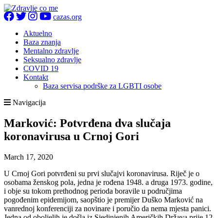
cazas.org
Aktuelno
Baza znanja
Mentalno zdravlje
Seksualno zdravlje
COVID 19
Kontakt
Baza servisa podrške za LGBTI osobe
Navigacija
Marković: Potvrđena dva slučaja
koronavirusa u Crnoj Gori
March 17, 2020
U Crnoj Gori potvrđeni su prvi slučajvi koronavirusa. Riječ je o
osobama ženskog pola, jedna je rođena 1948. a druga 1973. godine,
i obje su tokom prethodnog perioda boravile u područjima
pogođenim epidemijom, saopštio je premijer Duško Marković na
vanrednoj konferenciji za novinare i poručio da nema mjesta panici.
Jedna od oboljelih je došla iz Sjedinjenih Američkih Država prije 12