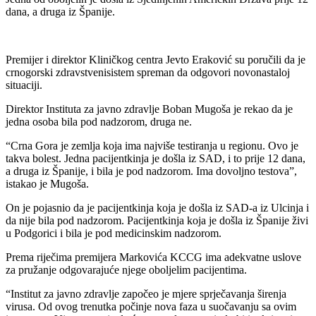
dana, a druga iz Španije.
Premijer i direktor Kliničkog centra Jevto Eraković su poručili da je
crnogorski zdravstvenisistem spreman da odgovori novonastaloj
situaciji.
Direktor Instituta za javno zdravlje Boban Mugoša je rekao da je
jedna osoba bila pod nadzorom, druga ne.
“Crna Gora je zemlja koja ima najviše testiranja u regionu. Ovo je
takva bolest. Jedna pacijentkinja je došla iz SAD, i to prije 12 dana,
a druga iz Španije, i bila je pod nadzorom. Ima dovoljno testova”,
istakao je Mugoša.
On je pojasnio da je pacijentkinja koja je došla iz SAD-a iz Ulcinja i
da nije bila pod nadzorom. Pacijentkinja koja je došla iz Španije živi
u Podgorici i bila je pod medicinskim nadzorom.
Prema riječima premijera Markovića KCCG ima adekvatne uslove
za pružanje odgovarajuće njege oboljelim pacijentima.
“Institut za javno zdravlje započeo je mjere sprječavanja širenja
virusa. Od ovog trenutka počinje nova faza u suočavanju sa ovim