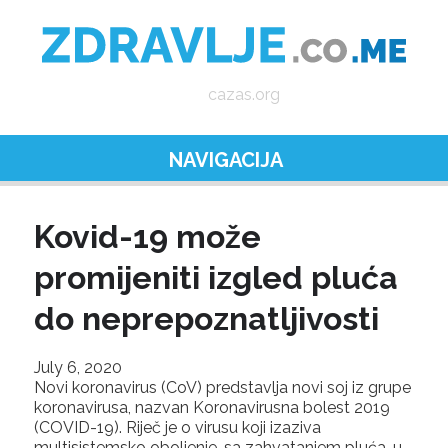
cazas.org
NAVIGACIJA
Kovid-19 može
promijeniti izgled pluća
do neprepoznatljivosti
July 6, 2020
Novi koronavirus (CoV) predstavlja novi soj iz grupe
koronavirusa, nazvan Koronavirusna bolest 2019
(COVID-19). Riječ je o virusu koji izaziva
multisistemsko oboljenje, sa zahvatanjem pluća, u