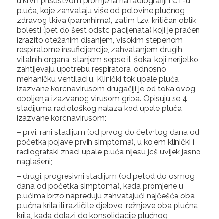
u krvi i prisustvom promjena na radiografiji i CT-u
pluća, koje zahvataju više od polovine plućnog
zdravog tkiva (parenhima), zatim tzv. kritičan oblik
bolesti (pet do šest odsto pacijenata) koji je praćen
izrazito otežanim disanjem, visokim stepenom
respiratorne insuficijencije, zahvatanjem drugih
vitalnih organa, stanjem sepse ili šoka, koji nerijetko
zahtijevaju upotrebu respiratora, odnosno
mehaničku ventilaciju. Klinički tok upale pluća
izazvane koronavirusom drugačiji je od toka ovog
oboljenja izazvanog virusom gripa. Opisuju se 4
stadijuma radiološkog nalaza kod upale pluća
izazvane koronavirusom:
– prvi, rani stadijum (od prvog do četvrtog dana od
početka pojave prvih simptoma), u kojem klinički i
radiografski znaci upale pluća nijesu još uvijek jasno
naglašeni;
– drugi, progresivni stadijum (od petod do osmog
dana od početka simptoma), kada promjene u
plućima brzo napreduju zahvatajući najčešće oba
plućna krila ili različite djelove, režnjeve oba plućna
krila, kada dolazi do konsolidacije plućnog