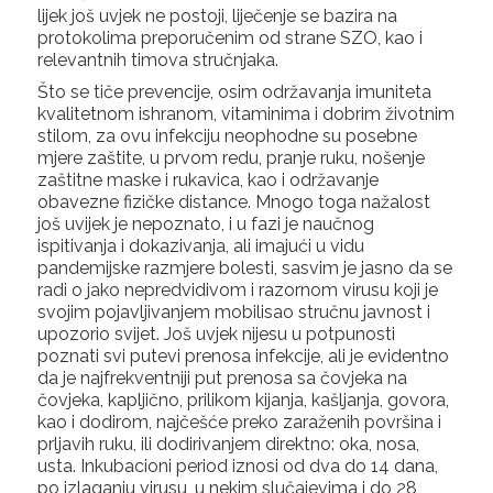
lijek još uvjek ne postoji, liječenje se bazira na
protokolima preporučenim od strane SZO, kao i
relevantnih timova stručnjaka.
Što se tiče prevencije, osim održavanja imuniteta
kvalitetnom ishranom, vitaminima i dobrim životnim
stilom, za ovu infekciju neophodne su posebne
mjere zaštite, u prvom redu, pranje ruku, nošenje
zaštitne maske i rukavica, kao i održavanje
obavezne fizičke distance. Mnogo toga nažalost
još uvijek je nepoznato, i u fazi je naučnog
ispitivanja i dokazivanja, ali imajući u vidu
pandemijske razmjere bolesti, sasvim je jasno da se
radi o jako nepredvidivom i razornom virusu koji je
svojim pojavljivanjem mobilisao stručnu javnost i
upozorio svijet. Još uvjek nijesu u potpunosti
poznati svi putevi prenosa infekcije, ali je evidentno
da je najfrekventniji put prenosa sa čovjeka na
čovjeka, kapljično, prilikom kijanja, kašljanja, govora,
kao i dodirom, najčešće preko zaraženih površina i
prljavih ruku, ili dodirivanjem direktno: oka, nosa,
usta. Inkubacioni period iznosi od dva do 14 dana,
po izlaganju virusu, u nekim slučajevima i do 28