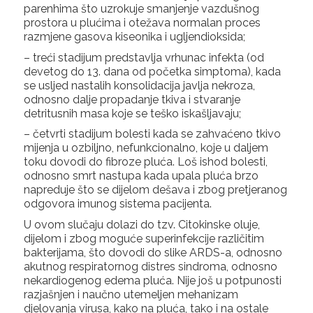
parenhima što uzrokuje smanjenje vazdušnog
prostora u plućima i otežava normalan proces
razmjene gasova kiseonika i ugljendioksida;
– treći stadijum predstavlja vrhunac infekta (od
devetog do 13. dana od početka simptoma), kada
se usljed nastalih konsolidacija javlja nekroza,
odnosno dalje propadanje tkiva i stvaranje
detritusnih masa koje se teško iskašljavaju;
– četvrti stadijum bolesti kada se zahvaćeno tkivo
mijenja u ozbiljno, nefunkcionalno, koje u daljem
toku dovodi do fibroze pluća. Loš ishod bolesti,
odnosno smrt nastupa kada upala pluća brzo
napreduje što se dijelom dešava i zbog pretjeranog
odgovora imunog sistema pacijenta.
U ovom slučaju dolazi do tzv. Citokinske oluje,
dijelom i zbog moguće superinfekcije različitim
bakterijama, što dovodi do slike ARDS-a, odnosno
akutnog respiratornog distres sindroma, odnosno
nekardiogenog edema pluća. Nije još u potpunosti
razjašnjen i naučno utemeljen mehanizam
djelovanja virusa, kako na pluća, tako i na ostale