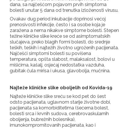
dana, sa najčešćom pojavom prvih simptoma
bolesti unutar 5 dana od trenutka izloženosti virusu.
Ovakav dug period inkubacije doprinosi većoj
prenosivosti infekcije, često i sa osobe koja je
zaražena a nema nikakve simptome bolesti. Stepen
težine kliničke slike kreće se od asimptomatskih
slučajeva, preko blagih formi bolesti, do srednje
teških, teških i najtežih životno ugroženih pacijenata.
Najčešći simptomi bolesti su povišena
temperatura, opšta slabost, malaksalost, bolovi u
mišićima, kašalj, osjećaj nedostatka vazduha,
gubitak čula mirisa i ukusa, glavobolja, mučnina.
Najteže kliničke slike oboljelih od Kovida-19
Najteže kliničke slike sreću se kod pet do šest
odsto pacijenata, uglavnom starije životne dobi,
pacijenata sa komorbiditetima (šećerna bolest,
bolesti srca i krvnih sudova, cerebrovaskularnih
oboljenja, bubrežnih bolesnika),
imunokompromitovanih pacijenata, kao i