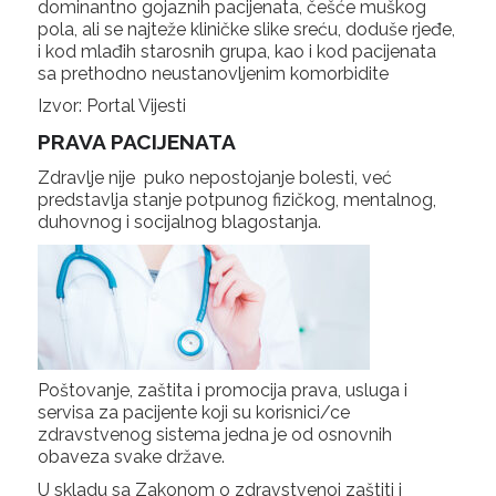
dominantno gojaznih pacijenata, češće muškog
pola, ali se najteže kliničke slike sreću, doduše rjeđe,
i kod mlađih starosnih grupa, kao i kod pacijenata
sa prethodno neustanovljenim komorbidite
Izvor: Portal Vijesti
PRAVA PACIJENATA
Zdravlje nije puko nepostojanje bolesti, već
predstavlja stanje potpunog fizičkog, mentalnog,
duhovnog i socijalnog blagostanja.
Poštovanje, zaštita i promocija prava, usluga i
servisa za pacijente koji su korisnici/ce
zdravstvenog sistema jedna je od osnovnih
obaveza svake države.
U skladu sa Zakonom o zdravstvenoj zaštiti i