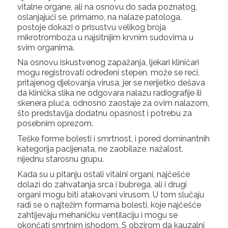
vitalne organe, ali na osnovu do sada poznatog,
oslanjajući se, primarno, na nalaze patologa,
postoje dokazi o prisustvu velikog broja
mikrotromboza u najsitnijim krvnim sudovima u
svim organima.
Na osnovu iskustvenog zapažanja, ljekari kliničari
mogu registrovati određeni stepen, može se reći,
pritajenog djelovanja virusa, jer se nerijetko dešava
da klinička slika ne odgovara nalazu radiografije ili
skenera pluća, odnosno zaostaje za ovim nalazom,
što predstavlja dodatnu opasnost i potrebu za
posebnim oprezom.
Teške forme bolesti i smrtnost, i pored dominantnih
kategorija pacijenata, ne zaobilaze, nažalost,
nijednu starosnu grupu.
Kada su u pitanju ostali vitalni organi, najčešće
dolazi do zahvatanja srca i bubrega, ali i drugi
organi mogu biti atakovani virusom. U tom slučaju
radi se o najtežim formama bolesti, koje najčešće
zahtijevaju mehaničku ventilaciju i mogu se
okončati smrtnim ishodom. S obzirom da kauzalni