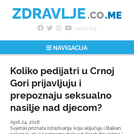
cazas.org
NAVIGACIJA
Koliko pedijatri u Crnoj
Gori prijavljuju i
prepoznaju seksualno
nasilje nad djecom?
April 24, 2018
Svjetski priznata istraživanja, koja uključuju i Balkan,