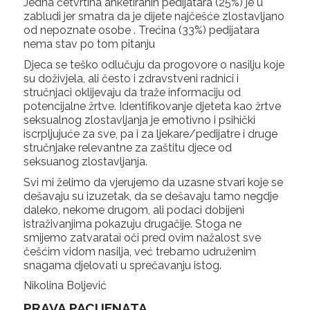
Jedna četvrtina anketiranih pedijatara (25%) je u
zabludi jer smatra da je dijete najčešće zlostavljano
od nepoznate osobe . Trećina (33%) pedijatara
nema stav po tom pitanju
Djeca se teško odlučuju da progovore o nasilju koje
su doživjela, ali često i zdravstveni radnici i
stručnjaci oklijevaju da traže informaciju od
potencijalne žrtve. Identifikovanje djeteta kao žrtve
seksualnog zlostavljanja je emotivno i psihički
iscrpljujuće za sve, pa i za ljekare/pedijatre i druge
stručnjake relevantne za zaštitu djece od
seksuanog zlostavljanja.
Svi mi želimo da vjerujemo da uzasne stvari koje se
dešavaju su izuzetak, da se dešavaju tamo negdje
daleko, nekome drugom, ali podaci dobijeni
istraživanjima pokazuju drugačije. Stoga ne
smijemo zatvaratai oči pred ovim nažalost sve
češćim vidom nasilja, već trebamo udruženim
snagama djelovati u sprečavanju istog.
Nikolina Boljević
PRAVA PACIJENATA