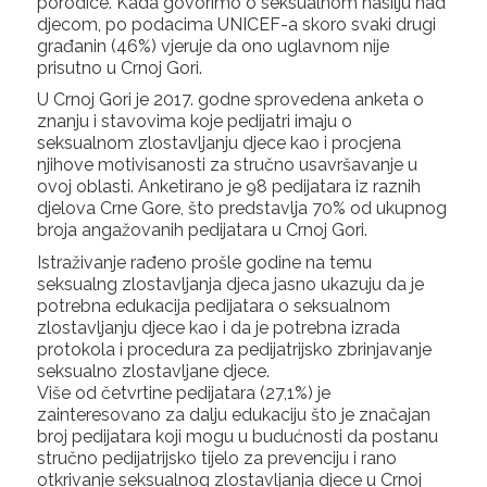
porodice. Kada govorimo o seksualnom nasilju nad
djecom, po podacima UNICEF-a skoro svaki drugi
građanin (46%) vjeruje da ono uglavnom nije
prisutno u Crnoj Gori.
U Crnoj Gori je 2017. godne sprovedena anketa o
znanju i stavovima koje pedijatri imaju o
seksualnom zlostavljanju djece kao i procjena
njihove motivisanosti za stručno usavršavanje u
ovoj oblasti. Anketirano je 98 pedijatara iz raznih
djelova Crne Gore, što predstavlja 70% od ukupnog
broja angažovanih pedijatara u Crnoj Gori.
Istraživanje rađeno prošle godine na temu
seksualng zlostavljanja djeca jasno ukazuju da je
potrebna edukacija pedijatara o seksualnom
zlostavljanju djece kao i da je potrebna izrada
protokola i procedura za pedijatrijsko zbrinjavanje
seksualno zlostavljane djece.
Više od četvrtine pedijatara (27,1%) je
zainteresovano za dalju edukaciju što je značajan
broj pedijatara koji mogu u budućnosti da postanu
stručno pedijatrijsko tijelo za prevenciju i rano
otkrivanje seksualnog zlostavljanja djece u Crnoj