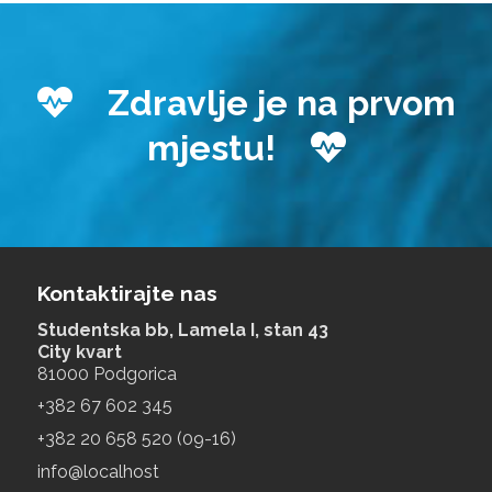
Zdravlje je na prvom
mjestu!
Kontaktirajte nas
Studentska bb, Lamela I, stan 43
City kvart
81000 Podgorica
+‎382 67 602 345
+‎382 20 658 520 (09-16)
info@localhost