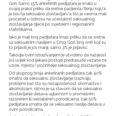
Gori. Samo 15% anketirnih pedijatara je imalo u
svojoj praksi priliku da sretne pacijenta/tkinju koji/a
je bio/la seksualno zlostavljan/a što je veoma mali
procenat u odnosu na učestalost seksualnog
zlostavljanja djece po svjetskim i regionalnim
statistikama.
Iako je mali broj pedijatara imao priliku da se sretne
sa seksualnim nasiljem u Crnoj Gori, broj onih koji su
to prijavili je jos manji, samo 3% je prijavilo.
Takodje ovim istraživanjem je utvrđeno da nažalost
još uvijek kod ljekara postoje predrasude vezane za
uzrok, mjesto i počinitelje seksualnog zlostavnjanja.
Od ukupnog broja anketiranih pedijatara čak 40%
smatra da seksualno zlostavljanje izazivaju
problemi kao što su nezaposlenost, siromaštvo i
alkoholizam, slično je sa stavom da se seksualno
zlostavljanje dešava uglavnom u siromašnim,
razorenim ili nestabilnim porodicama, čak 50%
pedijatara smatra da se seksualno nasilje dešava u
ovim porodicama.