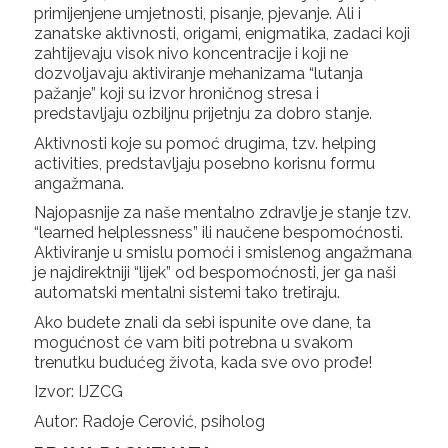
primijenjene umjetnosti, pisanje, pjevanje. Ali i
zanatske aktivnosti, origami, enigmatika, zadaci koji
zahtijevaju visok nivo koncentracije i koji ne
dozvoljavaju aktiviranje mehanizama “lutanja
pažanje” koji su izvor hroničnog stresa i
predstavljaju ozbiljnu prijetnju za dobro stanje.
Aktivnosti koje su pomoć drugima, tzv. helping
activities, predstavljaju posebno korisnu formu
angažmana.
Najopasnije za naše mentalno zdravlje je stanje tzv.
“learned helplessness” ili naučene bespomoćnosti.
Aktiviranje u smislu pomoći i smislenog angažmana
je najdirektniji “lijek” od bespomoćnosti, jer ga naši
automatski mentalni sistemi tako tretiraju.
Ako budete znali da sebi ispunite ove dane, ta
mogućnost će vam biti potrebna u svakom
trenutku budućeg života, kada sve ovo prođe!
Izvor: IJZCG
Autor: Radoje Cerović, psiholog