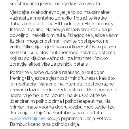
supstancama je već mnoge koštalo života.
Vježbajte svakodnevno jer je to od maksimalne
važnosi za mentalno zdravlje. Potražite kratke
Tabata cikluse ili tzv. HIIT odnosno High Intensity
Interval Training. Najnovija istraživanja kažu da je
dovoljno i nekoliko minuta. Prilagodite vježbe vašim
fizičkim mogućnostima i krenite postepeno, ne
žurite, Olimpijada je ionako odložena! Ovim putem
se stimulišu djelovi autonomnog nervnog sistema
koji su od ključne važnosti i za imunitet i fizičko
zdravlje, ali još više za psihički balans.
Potražite vježbe duboke relaksacije (autogeni
trening) ili vježbe svjesnosti (mindfulness), kao što
je meditacija. Naravno, na internetu postoje razne
prevare i lažne tvrdnje. Odbacite mistike i duhovne
lidere, vrijeme je za razum i nauku. Obratite se
licenciranim psiholozima i psihoterapeutima. Na
primjer, imate veoma dobru vježbu meditacije, tzv.
“kruženja pažnje”, na Youtube kanalu portala
www.roditelji.me
, koju je pripremila Darija Petović
Bambur, licencirana psihološkinja.