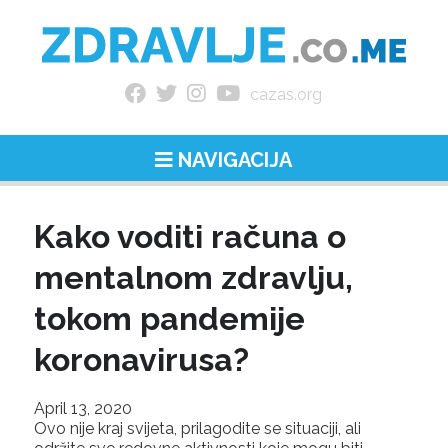
cazas.org
NAVIGACIJA
Kako voditi računa o
mentalnom zdravlju,
tokom pandemije
koronavirusa?
April 13, 2020
Ovo nije kraj svijeta, prilagodite se situaciji, ali