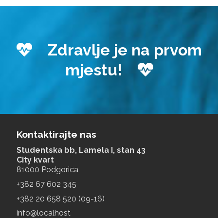
Zdravlje je na prvom
mjestu!
Kontaktirajte nas
Studentska bb, Lamela I, stan 43
City kvart
81000 Podgorica
+‎382 67 602 345
+‎382 20 658 520 (09-16)
info@localhost