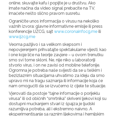
online, skuvajte kafu i popijte je u društvu. Ako
imate načina da video signal prebacite na TV,
imaćete nešto slično pravom susretu.
Ograničite unos informacija o virusu na nekoliko
važnih izvora: glavne informativne emisije ili press
konferencije IJZCG, sajt
www.coronainfocg.me
ili
www.ijzcg.me
Veoma pažljivo i sa velikom skepsom i
nepovjerenjem prihvatajte spektakularne vijesti, kao
i one koje liče na teorije zavjere – u ovom trenutku
smo svi tome skloni. Ne, nije niko u laboratoriji
stvorio virus, i on ne zavisi od mobilne telefonije.
Ogromna je potreba naše svijesti da se u teškim i
bezizlaznim situacijama uhvatimo za ideju da smo
upravo mi na tragu saznanja ili informacije koja će
nam omogućiti da se izvučemo iz cijele te situacije.
Vjerovati da postoje “tajne infomacije o porijeklu
virusa” ili od običnih “smrtnika” skriveni ljekovi koji su
dostupni mućkanjem stvari iz špajza je ljudski
razumljiva potreba, ali i ekstremno naivno. A
eksperimentisanje sa raznim lijekovima i hemijskim