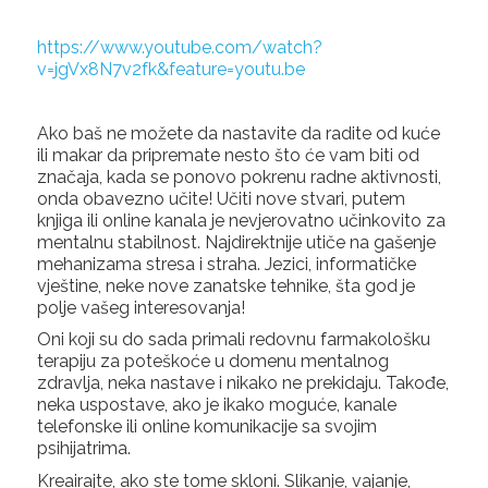
https://www.youtube.com/watch?
v=jgVx8N7v2fk&feature=youtu.be
Ako baš ne možete da nastavite da radite od kuće
ili makar da pripremate nesto što će vam biti od
značaja, kada se ponovo pokrenu radne aktivnosti,
onda obavezno učite! Učiti nove stvari, putem
knjiga ili online kanala je nevjerovatno učinkovito za
mentalnu stabilnost. Najdirektnije utiče na gašenje
mehanizama stresa i straha. Jezici, informatičke
vještine, neke nove zanatske tehnike, šta god je
polje vašeg interesovanja!
Oni koji su do sada primali redovnu farmakološku
terapiju za poteškoće u domenu mentalnog
zdravlja, neka nastave i nikako ne prekidaju. Takođe,
neka uspostave, ako je ikako moguće, kanale
telefonske ili online komunikacije sa svojim
psihijatrima.
Kreairajte, ako ste tome skloni. Slikanje, vajanje,