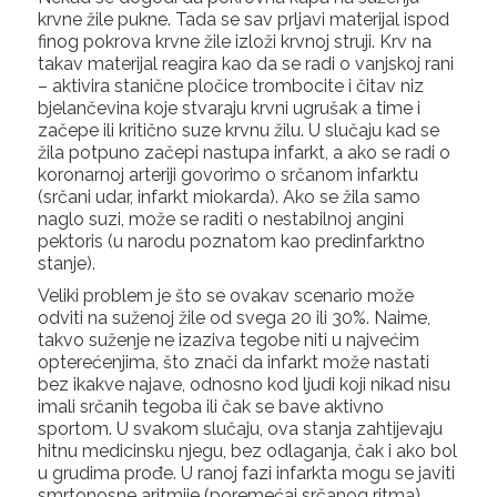
krvne žile pukne. Tada se sav prljavi materijal ispod
finog pokrova krvne žile izloži krvnoj struji. Krv na
takav materijal reagira kao da se radi o vanjskoj rani
– aktivira stanične pločice trombocite i čitav niz
bjelančevina koje stvaraju krvni ugrušak a time i
začepe ili kritično suze krvnu žilu. U slučaju kad se
žila potpuno začepi nastupa infarkt, a ako se radi o
koronarnoj arteriji govorimo o srčanom infarktu
(srčani udar, infarkt miokarda). Ako se žila samo
naglo suzi, može se raditi o nestabilnoj angini
pektoris (u narodu poznatom kao predinfarktno
stanje).
Veliki problem je što se ovakav scenario može
odviti na suženoj žile od svega 20 ili 30%. Naime,
takvo suženje ne izaziva tegobe niti u najvećim
opterećenjima, što znači da infarkt može nastati
bez ikakve najave, odnosno kod ljudi koji nikad nisu
imali srčanih tegoba ili čak se bave aktivno
sportom. U svakom slučaju, ova stanja zahtijevaju
hitnu medicinsku njegu, bez odlaganja, čak i ako bol
u grudima prođe. U ranoj fazi infarkta mogu se javiti
smrtonosne aritmije (poremećaj srčanog ritma),