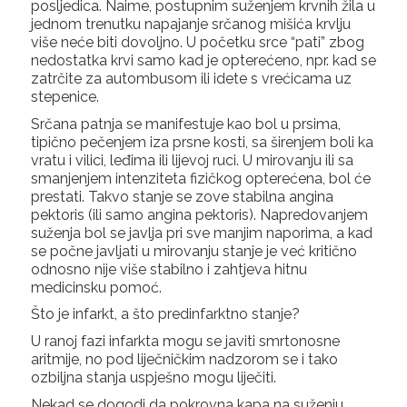
posljedica. Naime, postupnim suženjem krvnih žila u
jednom trenutku napajanje srčanog mišića krvlju
više neće biti dovoljno. U početku srce “pati” zbog
nedostatka krvi samo kad je opterećeno, npr. kad se
zatrčite za autombusom ili idete s vrećicama uz
stepenice.
Srčana patnja se manifestuje kao bol u prsima,
tipično pečenjem iza prsne kosti, sa širenjem boli ka
vratu i vilici, leđima ili lijevoj ruci. U mirovanju ili sa
smanjenjem intenziteta fizičkog opterećena, bol će
prestati. Takvo stanje se zove stabilna angina
pektoris (ili samo angina pektoris). Napredovanjem
suženja bol se javlja pri sve manjim naporima, a kad
se počne javljati u mirovanju stanje je već kritično
odnosno nije više stabilno i zahtjeva hitnu
medicinsku pomoć.
Što je infarkt, a što predinfarktno stanje?
U ranoj fazi infarkta mogu se javiti smrtonosne
aritmije, no pod liječničkim nadzorom se i tako
ozbiljna stanja uspješno mogu liječiti.
Nekad se dogodi da pokrovna kapa na suženju