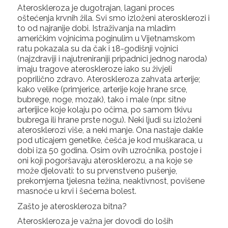
Ateroskleroza je dugotrajan, lagani proces
oštećenja krvnih žila. Svi smo izloženi aterosklerozi i
to od najranije dobi. Istraživanja na mladim
američkim vojnicima poginulim u Vijetnamskom
ratu pokazala su da čak i 18-godišnji vojnici
(najzdraviji i najutreniraniji pripadnici jednog naroda)
imaju tragove ateroskleroze iako su živjeli
poprilično zdravo. Ateroskleroza zahvata arterije;
kako velike (primjerice, arterije koje hrane srce,
bubrege, noge, mozak), tako i male (npr. sitne
arterijice koje kolaju po očima, po samom tkivu
bubrega ili hrane prste nogu). Neki ljudi su izloženi
aterosklerozi više, a neki manje. Ona nastaje dakle
pod uticajem genetike, češća je kod muškaraca, u
dobi iza 50 godina. Osim ovih uzročnika, postoje i
oni koji pogoršavaju aterosklerozu, a na koje se
može djelovati: to su prvenstveno pušenje,
prekomjerna tjelesna težina, neaktivnost, povišene
masnoće u krvi i šećerna bolest.
Zašto je ateroskleroza bitna?
Ateroskleroza je važna jer dovodi do loših