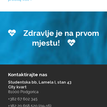
Zdravlje je na prvom
mjestu!
Kontaktirajte nas
Studentska bb, Lamela I, stan 43
City kvart
81000 Podgorica
+‎382 67 602 345
+‎382 20 658 520 (09-16)