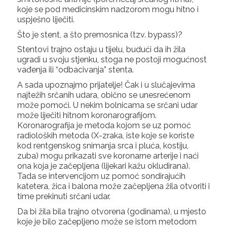
koje se pod medicinskim nadzorom mogu hitno i
uspješno liječiti.
Što je stent, a što premosnica (tzv. bypass)?
Stentovi trajno ostaju u tijelu, budući da ih žila
ugradi u svoju stjenku, stoga ne postoji mogućnost
vađenja ili “odbacivanja” stenta.
A sada upoznajmo prijatelje! Čak i u slučajevima
najtežih srčanih udara, obično se unesrećenom
može pomoći. U nekim bolnicama se srčani udar
može liječiti hitnom koronarografijom.
Koronarografija je metoda kojom se uz pomoć
radioloških metoda (X-zraka, iste koje se koriste
kod rentgenskog snimanja srca i pluća, kostiju,
zuba) mogu prikazati sve koronarne arterije i naći
ona koja je začepljena (lijekari kažu okludirana).
Tada se intervencijom uz pomoć sondirajućih
katetera, žica i balona može začepljena žila otvoriti i
time prekinuti srčani udar.
Da bi žila bila trajno otvorena (godinama), u mjesto
koje je bilo začepljeno može se istom metodom