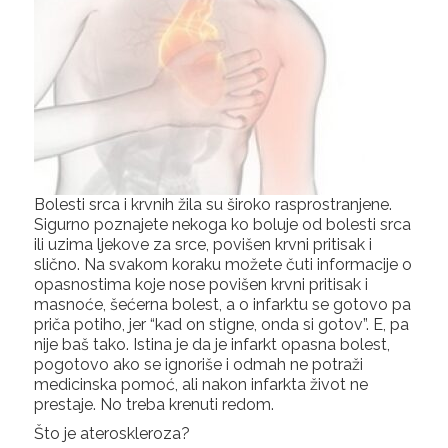
Bolesti srca i krvnih žila su široko rasprostranjene.
Sigurno poznajete nekoga ko boluje od bolesti srca
ili uzima ljekove za srce, povišen krvni pritisak i
slično. Na svakom koraku možete čuti informacije o
opasnostima koje nose povišen krvni pritisak i
masnoće, šećerna bolest, a o infarktu se gotovo pa
priča potiho, jer “kad on stigne, onda si gotov”. E, pa
nije baš tako. Istina je da je infarkt opasna bolest,
pogotovo ako se ignoriše i odmah ne potraži
medicinska pomoć, ali nakon infarkta život ne
prestaje. No treba krenuti redom.
Što je ateroskleroza?