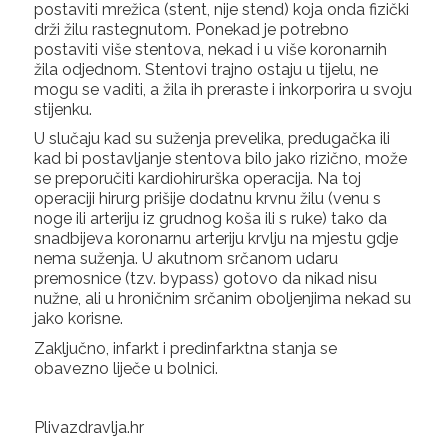
postaviti mrežica (stent, nije stend) koja onda fizički
drži žilu rastegnutom. Ponekad je potrebno
postaviti više stentova, nekad i u više koronarnih
žila odjednom. Stentovi trajno ostaju u tijelu, ne
mogu se vaditi, a žila ih preraste i inkorporira u svoju
stijenku.
U slučaju kad su suženja prevelika, predugačka ili
kad bi postavljanje stentova bilo jako rizično, može
se preporučiti kardiohirurška operacija. Na toj
operaciji hirurg prišije dodatnu krvnu žilu (venu s
noge ili arteriju iz grudnog koša ili s ruke) tako da
snadbijeva koronarnu arteriju krvlju na mjestu gdje
nema suženja. U akutnom srčanom udaru
premosnice (tzv. bypass) gotovo da nikad nisu
nužne, ali u hroničnim srčanim oboljenjima nekad su
jako korisne.
Zaključno, infarkt i predinfarktna stanja se
obavezno liječe u bolnici.
Plivazdravlja.hr