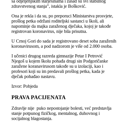
sa odjeljenjskim starješinama i zasad su svi stabilnog
zdravstvenog stanja”, istakla je Bošković.
Ona je rekla i da su, po preporuci Ministarstva prosvjete,
prošlog petka održani roditeljski sastanci u školi, ali
napominje da majka zaraženog dječaka, kojoj je takođe
registrovan koronavirus, nije bila prisutna.
U Crnoj Gori do sada je registrovano deset soba zaraženih
koronavirusom, a pod nadzorom je više od 2.000 osoba.
I učenici drugog razreda gimnazije Petar I Petrović
Njegoš u kojem školu pohađa drugi sin Podgoričanke
zaražene koranavirusom takođe su u izolaciji, kao i
profesori koji su im predavali prošlog petka, kada je
dječak pohađao nastavu.
Izvor: Pobjeda
PRAVA PACIJENATA
Zdravlje nije puko nepostojanje bolesti, već predstavlja
stanje potpunog fizičkog, mentalnog, duhovnog i
socijalnog blagostanja.