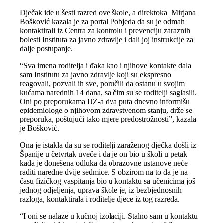
Dječak ide u šesti razred ove škole, a direktoka Mirjana
Bošković kazala je za portal Pobjeda da su je odmah
kontaktirali iz Centra za kontrolu i prevenciju zaraznih
bolesti Instituta za javno zdravlje i dali joj instrukcije za
dalje postupanje.
“Sva imena roditelja i đaka kao i njihove kontakte dala
sam Institutu za javno zdravlje koji su ekspresno
reagovali, pozvali ih sve, poručili da ostanu u svojim
kućama narednih 14 dana, sa čim su se roditelji saglasili.
Oni po preporukama IJZ-a dva puta dnevno informišu
epidemiologe o njihovom zdravstvenom stanju, drže se
preporuka, poštujući tako mjere predostrožnosti”, kazala
je Bošković.
Ona je istakla da su se roditelji zaraženog dječka došli iz
Španije u četvrtak uveče i da je on bio u školi u petak
kada je donešena odluka da obrazovne ustanove neće
raditi naredne dvije sedmice. S obzirom na to da je na
času fizičkog vaspitanja bio u kontaktu sa učenicima još
jednog odjeljenja, uprava škole je, iz bezbjednosnih
razloga, kontaktirala i roditelje djece iz tog razreda.
“I oni se nalaze u kučnoj izolaciji. Stalno sam u kontaktu