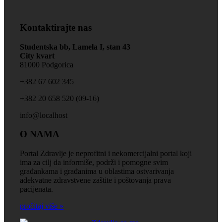
Kontaktirajte nas
Studentska bb, Lamela I, stan 43
City kvart
81000 Podgorica
+‎382 67 602 345
+‎382 20 658 520 (09-16)
info@localhost
O NAMA
Portal Zdravlje je neprofitni i nekomercijalni portal koji
ima za cilj da informiše, podrži i pomogne svim
građankama i građanima u oblastima ostvarivanja
adekvatne zdravstvene zaštite i poštovanja prava
pacijenata.
pročitaj više »