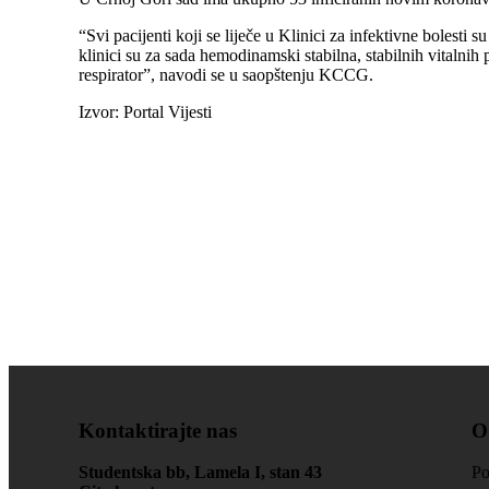
“Svi pacijenti koji se liječe u Klinici za infektivne bolesti 
klinici su za sada hemodinamski stabilna, stabilnih vitalnih 
respirator”, navodi se u saopštenju KCCG.
Izvor: Portal Vijesti
Kontaktirajte nas
O
Studentska bb, Lamela I, stan 43
Po