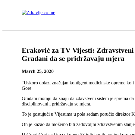
AKTUELNO
BAZA ZNANJA
MENTALNO 
Eraković za TV Vijesti: Zdravstveni
Građani da se pridržavaju mjera
March 25, 2020
“Uskoro dolazi značajan kontigent medicinske opreme koji ć
Gore
Građani moraju da znaju da zdavstveni sistem je sprema da
disciplinovani i pridržavaju se mjera.
To je gostujući u Vijestima u pola sedam poručio direktor 
On je kazao da možemo biti zadovoljni zdravstvenim stanj
U Crnoj Gori sad ima ukupno 53 inficiranih novim korona