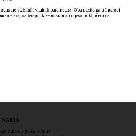
su trenutno stabilnih vitalnih parametara. Oba pacijenta u Internoj
parametara, na terapiji kiseonikom ali nijesu priključeni na
Zdravlje je na prvom mjestu
 NAMA
rtal Zdravlje je neprofitni i