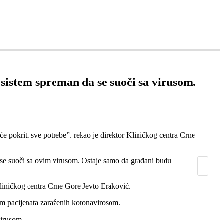
ZDRAVLJE
SEKSUALNO ZDRAVLJE
COVID 19
KO
 sistem spreman da se suoči sa virusom.
e pokriti sve potrebe”, rekao je direktor Kliničkog centra Crne
 se suoči sa ovim virusom. Ostaje samo da građani budu
Kliničkog centra Crne Gore Jevto Eraković.
em pacijenata zaraženih koronavirosom.
virusom.