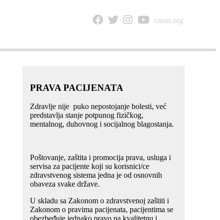
cazas.org
NTAKT
PRAVA PACIJENATA
Zdravlje nije puko nepostojanje bolesti, već
predstavlja stanje potpunog fizičkog,
mentalnog, duhovnog i socijalnog blagostanja.
Poštovanje, zaštita i promocija prava, usluga i
servisa za pacijente koji su korisnici/ce
zdravstvenog sistema jedna je od osnovnih
obaveza svake države.
U skladu sa Zakonom o zdravstvenoj zaštiti i
Zakonom o pravima pacijenata, pacijentima se
obezbeđuje jednako pravo na kvalitetnu i