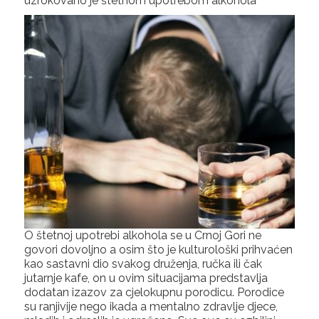
uzrokovano je štetnom upotrebom alkohola
O štetnoj upotrebi alkohola se u Crnoj Gori ne
govori dovoljno a osim što je kulturološki prihvaćen
kao sastavni dio svakog druženja, ručka ili čak
jutarnje kafe, on u ovim situacijama predstavlja
dodatan izazov za cjelokupnu porodicu. Porodice
su ranjivije nego ikada a mentalno zdravlje djece,