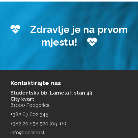
Zdravlje je na prvom
mjestu!
Kontaktirajte nas
Studentska bb, Lamela I, stan 43
City kvart
81000 Podgorica
+‎382 67 602 345
+‎382 20 658 520 (09-16)
info@localhost