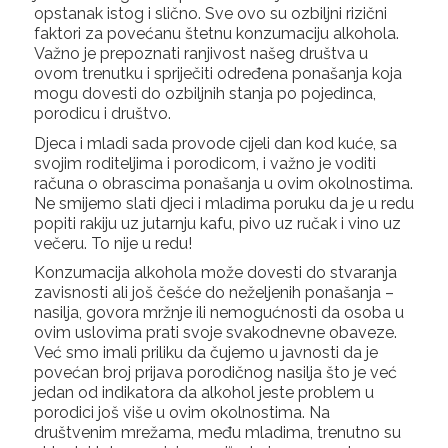
opstanak istog i slično. Sve ovo su ozbiljni rizični
faktori za povećanu štetnu konzumaciju alkohola.
Važno je prepoznati ranjivost našeg društva u
ovom trenutku i spriječiti određena ponašanja koja
mogu dovesti do ozbiljnih stanja po pojedinca,
porodicu i društvo.
Djeca i mladi sada provode cijeli dan kod kuće, sa
svojim roditeljima i porodicom, i važno je voditi
računa o obrascima ponašanja u ovim okolnostima.
Ne smijemo slati djeci i mladima poruku da je u redu
popiti rakiju uz jutarnju kafu, pivo uz ručak i vino uz
večeru. To nije u redu!
Konzumacija alkohola može dovesti do stvaranja
zavisnosti ali još češće do neželjenih ponašanja –
nasilja, govora mržnje ili nemogućnosti da osoba u
ovim uslovima prati svoje svakodnevne obaveze.
Već smo imali priliku da čujemo u javnosti da je
povećan broj prijava porodičnog nasilja što je već
jedan od indikatora da alkohol jeste problem u
porodici još više u ovim okolnostima. Na
društvenim mrežama, među mladima, trenutno su