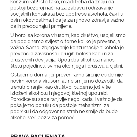
konzumirati! Isto tako, mladi treba da znaju da
postoji bezbroj načina za zabavu i održavanje
socijalnih kontakata bez upotrebe alkohola, čak i u
ovim okolnostima, i da je za njihovo zdravlje važno
da ih prepoznaju i primijene.
U borbi sa korona virusom, kao društvo, uspjeli smo
da podignemo svijest o tome koliko je prevencija
važna. Samo izbjegavanje konzumacije alkohola je
prevencija zavisnosti i drugih bolesti kao i niza
društvenih devijacija. Upotreba alkohola nanosi
štetu pojedincu, svima oko njega i društvu u cjelini.
Ostajemo doma, jer preveniramo širenje epidemije
novim korona virusom ali ne smijemo dozvoliti, da
trenutno ranjivi kao društvo, budemo još više
izloženi alkoholu i njegovoj štetnoj upotrebi.
Porodice su sada ranjivije nego ikada, i važno je da
pošaljemo poruku da postoje mehanizmi za
podršku i da odgovor na strah ne smije da bude
alkohol već poziv za pomoć.
PRAVA PACIJENATA