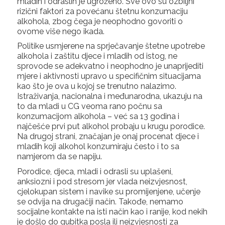
mladih i odraslih je ugroženo. Sve ovo su ozbiljni
rizični faktori za povećanu štetnu konzumaciju
alkohola, zbog čega je neophodno govoriti o
ovome više nego ikada.
Politike usmjerene na sprječavanje štetne upotrebe
alkohola i zaštitu djece i mladih od istog, ne
sprovode se adekvatno i neophodno je unaprijediti
mjere i aktivnosti upravo u specifičnim situacijama
kao što je ova u kojoj se trenutno nalazimo.
Istraživanja, nacionalna i međunarodna, ukazuju na
to da mladi u CG veoma rano počnu sa
konzumacijom alkohola – već sa 13 godina i
najčešće prvi put alkohol probaju u krugu porodice.
Na drugoj strani, značajan je onaj procenat djece i
mladih koji alkohol konzumiraju često i to sa
namjerom da se napiju.
Porodice, djeca, mladi i odrasli su uplašeni,
anksiozni i pod stresom jer vlada neizvjesnost,
cjelokupan sistem i navike su promijenjene, učenje
se odvija na drugačiji način. Takođe, nemamo
socijalne kontakte na isti način kao i ranije, kod nekih
je došlo do gubitka posla ili neizvjesnosti za