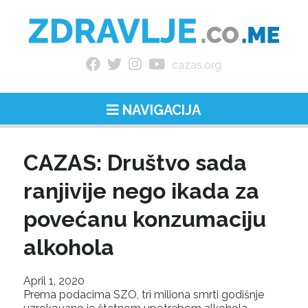
cazas.org
NAVIGACIJA
CAZAS: Društvo sada
ranjivije nego ikada za
povećanu konzumaciju
alkohola
April 1, 2020
Prema podacima SZO, tri miliona smrti godišnje