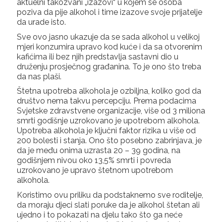
aktuelni takozvani „izazovi“ u kojem se osoba
poziva da pije alkohol i time izazove svoje prijatelje
da urade isto.
Sve ovo jasno ukazuje da se sada alkohol u velikoj
mjeri konzumira upravo kod kuće i da sa otvorenim
kafićima ili bez njih predstavlja sastavni dio u
druženju prosječnog građanina. To je ono što treba
da nas plaši.
Štetna upotreba alkohola je ozbiljna, koliko god da
društvo nema takvu percepciju. Prema podacima
Svjetske zdravstvene organizacije, više od 3 miliona
smrti godišnje uzrokovano je upotrebom alkohola.
Upotreba alkohola je ključni faktor rizika u više od
200 bolesti i stanja. Ono što posebno zabrinjava, je
da je među onima uzrasta 20 – 39 godina, na
godišnjem nivou oko 13,5% smrti i povreda
uzrokovano je upravo štetnom upotrebom
alkohola.
Koristimo ovu priliku da podstaknemo sve roditelje,
da moraju djeci slati poruke da je alkohol štetan ali
ujedno i to pokazati na djelu tako što ga neće