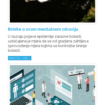
Brinite o svom mentalnom zdravlju
U slučaju pojave epidemije zarazne bolesti,
uobičajena je mjera da se od građana zahtijeva
sprovođenje mjera kojima se kontroliše širenje
bolesti.
PROČITAJ VIŠE »