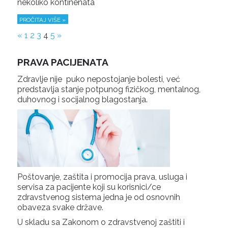
nekoliko kontinenata
PROČITAJ VIŠE »
«
1
2
3
4
5
»
PRAVA PACIJENATA
Zdravlje nije puko nepostojanje bolesti, već
predstavlja stanje potpunog fizičkog, mentalnog,
duhovnog i socijalnog blagostanja.
Poštovanje, zaštita i promocija prava, usluga i
servisa za pacijente koji su korisnici/ce
zdravstvenog sistema jedna je od osnovnih
obaveza svake države.
U skladu sa Zakonom o zdravstvenoj zaštiti i