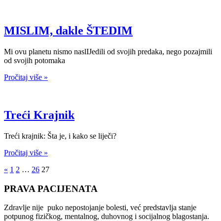
MISLIM, dakle ŠTEDIM
Mi ovu planetu nismo naslIJedili od svojih predaka, nego pozajmili
od svojih potomaka
Pročitaj više »
Treći Krajnik
Treći krajnik: Šta je, i kako se liječi?
Pročitaj više »
«
1
2
…
26
27
PRAVA PACIJENATA
Zdravlje nije puko nepostojanje bolesti, već predstavlja stanje
potpunog fizičkog, mentalnog, duhovnog i socijalnog blagostanja.