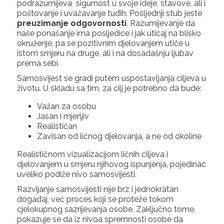
podrazumijeva sigurnost u svoje ideje, stavove, ali i
poštovanje i uvažavanje tuđih. Posljednji stub jeste
preuzimanje odgovornosti
. Razumijevanje da
naše ponašanje ima posljedice i jak uticaj na blisko
okruženje, pa se pozitivnim djelovanjem utiče u
istom smjeru na druge, ali i na dosadašnju ljubav
prema sebi.
Samosvijest se gradi putem uspostavljanja ciljeva u
životu. U skladu sa tim, za cilj je potrebno da bude:
Važan za osobu
Jasan i mjerljiv
Realističan
Zavisan od ličnog djelovanja, a ne od okoline
Realističnom vizualizacijom ličnih ciljeva i
djelovanjem u smjeru njihovog ispunjenja, pojedinac
uveliko podiže nivo samosvijesti.
Razvijanje samosvijesti nije brz i jednokratan
događaj, već proces koji se proteže tokom
cjelokupnog sazrijevanja osobe. Zaključno tome,
pokazuje se da iz nivoa spremnosti osobe da