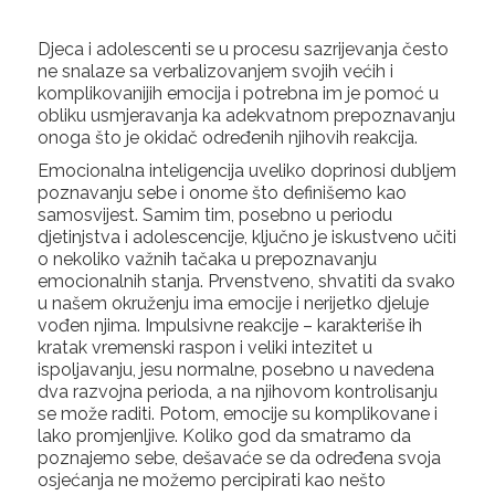
Djeca i adolescenti se u procesu sazrijevanja često
ne snalaze sa verbalizovanjem svojih većih i
komplikovanijih emocija i potrebna im je pomoć u
obliku usmjeravanja ka adekvatnom prepoznavanju
onoga što je okidač određenih njihovih reakcija.
Emocionalna inteligencija uveliko doprinosi dubljem
poznavanju sebe i onome što definišemo kao
samosvijest. Samim tim, posebno u periodu
djetinjstva i adolescencije, ključno je iskustveno učiti
o nekoliko važnih tačaka u prepoznavanju
emocionalnih stanja. Prvenstveno, shvatiti da svako
u našem okruženju ima emocije i nerijetko djeluje
vođen njima. Impulsivne reakcije – karakteriše ih
kratak vremenski raspon i veliki intezitet u
ispoljavanju, jesu normalne, posebno u navedena
dva razvojna perioda, a na njihovom kontrolisanju
se može raditi. Potom, emocije su komplikovane i
lako promjenljive. Koliko god da smatramo da
poznajemo sebe, dešavaće se da određena svoja
osjećanja ne možemo percipirati kao nešto