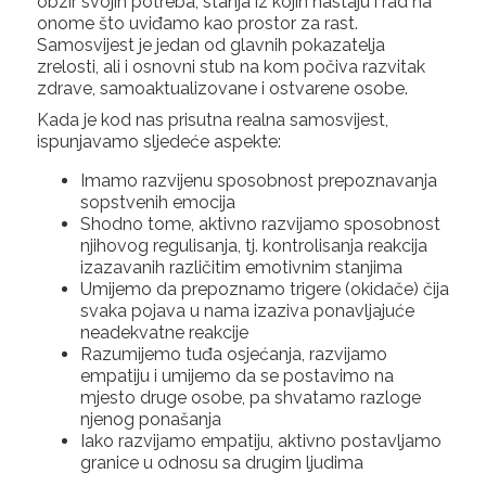
obzir svojih potreba, stanja iz kojih nastaju i rad na
onome što uviđamo kao prostor za rast.
Samosvijest je jedan od glavnih pokazatelja
zrelosti, ali i osnovni stub na kom počiva razvitak
zdrave, samoaktualizovane i ostvarene osobe.
Kada je kod nas prisutna realna samosvijest,
ispunjavamo sljedeće aspekte:
Imamo razvijenu sposobnost prepoznavanja
sopstvenih emocija
Shodno tome, aktivno razvijamo sposobnost
njihovog regulisanja, tj. kontrolisanja reakcija
izazavanih različitim emotivnim stanjima
Umijemo da prepoznamo trigere (okidače) čija
svaka pojava u nama izaziva ponavljajuće
neadekvatne reakcije
Razumijemo tuđa osjećanja, razvijamo
empatiju i umijemo da se postavimo na
mjesto druge osobe, pa shvatamo razloge
njenog ponašanja
Iako razvijamo empatiju, aktivno postavljamo
granice u odnosu sa drugim ljudima