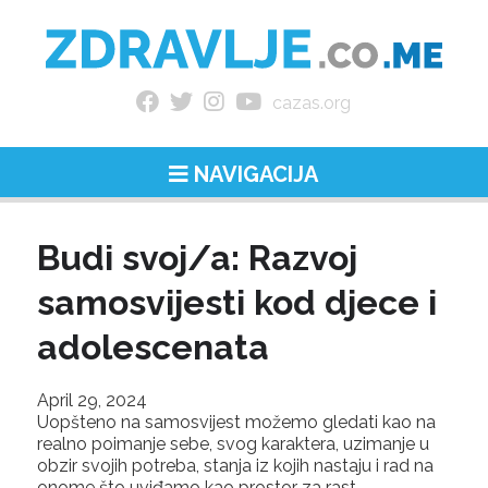
cazas.org
NAVIGACIJA
Budi svoj/a: Razvoj
samosvijesti kod djece i
adolescenata
April 29, 2024
Uopšteno na samosvijest možemo gledati kao na
realno poimanje sebe, svog karaktera, uzimanje u
obzir svojih potreba, stanja iz kojih nastaju i rad na
onome što uviđamo kao prostor za rast.