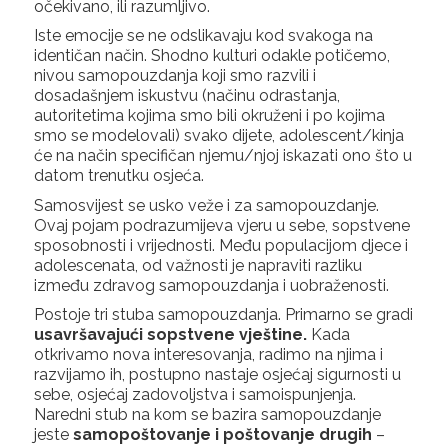
očekivano, ili razumljivo.
Iste emocije se ne odslikavaju kod svakoga na
identičan način. Shodno kulturi odakle potičemo,
nivou samopouzdanja koji smo razvili i
dosadašnjem iskustvu (načinu odrastanja,
autoritetima kojima smo bili okruženi i po kojima
smo se modelovali) svako dijete, adolescent/kinja
će na način specifičan njemu/njoj iskazati ono što u
datom trenutku osjeća.
Samosvijest se usko veže i za samopouzdanje.
Ovaj pojam podrazumijeva vjeru u sebe, sopstvene
sposobnosti i vrijednosti. Među populacijom djece i
adolescenata, od važnosti je napraviti razliku
između zdravog samopouzdanja i uobraženosti.
Postoje tri stuba samopouzdanja. Primarno se gradi
usavršavajući sopstvene vještine.
Kada
otkrivamo nova interesovanja, radimo na njima i
razvijamo ih, postupno nastaje osjećaj sigurnosti u
sebe, osjećaj zadovoljstva i samoispunjenja.
Naredni stub na kom se bazira samopouzdanje
jeste
samopoštovanje i poštovanje drugih
–