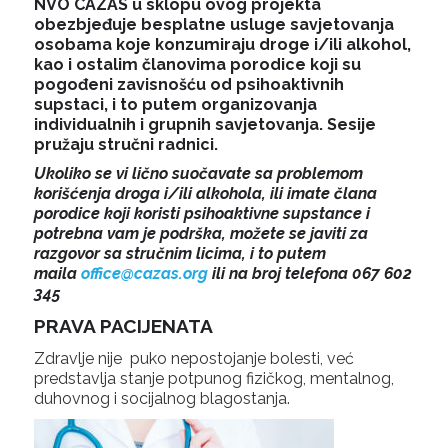
NVO CAZAS u sklopu ovog projekta
obezbjeđuje besplatne usluge savjetovanja
osobama koje konzumiraju droge i/ili alkohol,
kao i ostalim članovima porodice koji su
pogođeni zavisnošću od psihoaktivnih
supstaci, i to putem organizovanja
individualnih i grupnih savjetovanja. Sesije
pružaju stručni radnici.
Ukoliko se vi lično suočavate sa problemom
korišćenja droga i/ili alkohola, ili imate člana
porodice koji koristi psihoaktivne supstance i
potrebna vam je podrška, možete se javiti za
razgovor sa stručnim licima, i to putem
maila
office@cazas.org
ili na broj telefona 067 602
345
PRAVA PACIJENATA
Zdravlje nije puko nepostojanje bolesti, već
predstavlja stanje potpunog fizičkog, mentalnog,
duhovnog i socijalnog blagostanja.