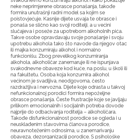
svakodnevno konzumiraju alkohol i kako pokazuje
neke neprimjerene obrasce ponašanja, takođe
formira unutrašnji radni model sa kojim se
poistovjećuje. Kasnije dijete usvaja te obrasce i
ponaša se slično kao svoji roditelji, a u većini
slučajeva i poseže za upotrebom alkoholnih pića.
Takve osobe opravdavaju svoje ponašanje i svoju
upotrebu alkohola tako što navode da njegov otac
ili majka konzumiraju alkohol i normalno
funkcionišu. Zbog prevelikog konzumiranja
alkohola, alkoholičar zanemaruje ili ne ispunjava
svakodnevne obaveze kod kuće, na poslu, u školi ili
na fakultetu. Osoba koja konzumira alkohol
većinom je svadljiva, neodgovorna, često
razdražljiva i nervozna. Dijete koje odrasta u takvoj
nefunkcionalnoj porodici formira nepoželjne
obrasce ponašanja. Česte frustracije koje se javljaju
prilikom emocionalnih i socijalnih potreba dovode
najprije do odbacivanja roditelja – alkoholičara.
Takođe disfunkcionalnost porodice se ogleda i u
neusklađenim stavovima članova porodice,
neuravnoteženim odnosima, u zanemarivanju
obaveza, dezorganizaciji porodice. S psihološke