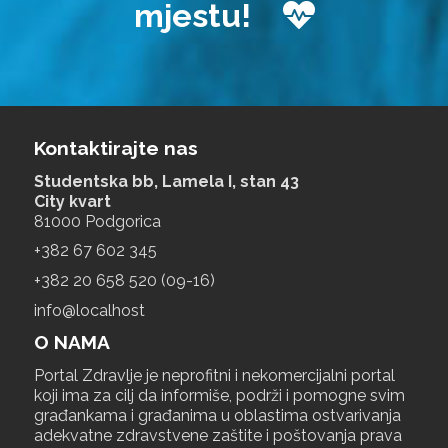
mjestu!
Kontaktirajte nas
Studentska bb, Lamela I, stan 43
City kvart
81000 Podgorica
+‎382 67 602 345
+‎382 20 658 520 (09-16)
info@localhost
O NAMA
Portal Zdravlje je neprofitni i nekomercijalni portal
koji ima za cilj da informiše, podrži i pomogne svim
građankama i građanima u oblastima ostvarivanja
adekvatne zdravstvene zaštite i poštovanja prava