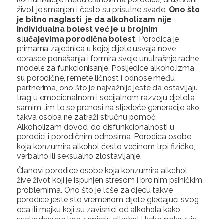
život je smanjen i često su prisutne svađe.
Ono što
je bitno naglasti je da alkoholizam nije
individualna bolest već je u brojnim
slučajevima porodična bolest
. Porodica je
primarna zajednica u kojoj dijete usvaja nove
obrasce ponašanja i formira svoje unutrašnje radne
modele za funkcionisanje. Posljedice alkoholizma
su porodične, remete ličnost i odnose među
partnerima, ono što je najvažnije jeste da ostavljaju
trag u emocionalnom i socijalnom razvoju djeteta i
samim tim to se prenosi na sljedeće generacije ako
takva osoba ne zatraži stručnu pomoć.
Alkoholizam dovodi do disfunkcionalnosti u
porodici i porodičnim odnosima. Porodica osobe
koja konzumira alkohol često većinom trpi fizičko,
verbalno ili seksualno zlostavljanje.
Članovi porodice osobe koja konzumira alkohol
žive život koji je ispunjen stresom i brojnim psihičkim
problemima. Ono što je loše za djecu takve
porodice jeste što vremenom dijete gledajući svog
oca ili majku koji su zavisnici od alkohola kako