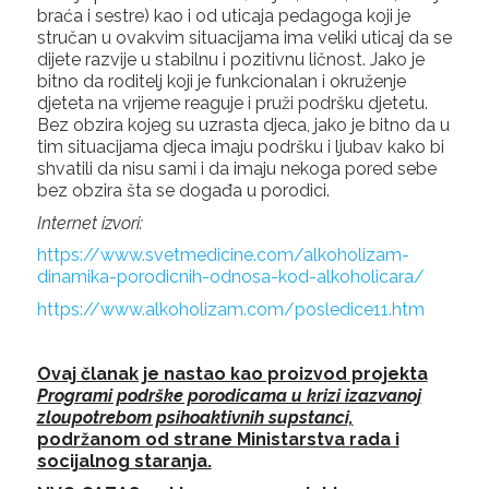
braća i sestre) kao i od uticaja pedagoga koji je
stručan u ovakvim situacijama ima veliki uticaj da se
dijete razvije u stabilnu i pozitivnu ličnost. Jako je
bitno da roditelj koji je funkcionalan i okruženje
djeteta na vrijeme reaguje i pruži podršku djetetu.
Bez obzira kojeg su uzrasta djeca, jako je bitno da u
tim situacijama djeca imaju podršku i ljubav kako bi
shvatili da nisu sami i da imaju nekoga pored sebe
bez obzira šta se događa u porodici.
Internet izvori:
https://www.svetmedicine.com/alkoholizam-
dinamika-porodicnih-odnosa-kod-alkoholicara/
https://www.alkoholizam.com/posledice11.htm
Ovaj članak je nastao kao proizvod projekta
Programi podrške porodicama u krizi izazvanoj
zloupotrebom psihoaktivnih supstanci,
podržanom od strane Ministarstva rada i
socijalnog staranja.