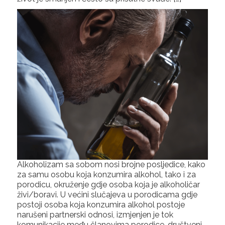
Alkoholizam sa sobom nosi brojne posljedice, kako
za samu osobu koja konzumira alkohol, tako i za
porodicu, okruženje gdje osoba koja je alkoholičar
živi/boravi. U većini slučajeva u porodicama gdje
postoji osoba koja konzumira alkohol postoje
narušeni partnerski odnosi, izmjenjen je tok
komunikacije među članovima porodice, društveni