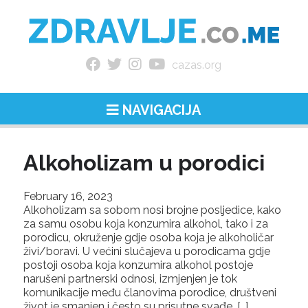
cazas.org
NAVIGACIJA
Alkoholizam u porodici
February 16, 2023
Alkoholizam sa sobom nosi brojne posljedice, kako
za samu osobu koja konzumira alkohol, tako i za
porodicu, okruženje gdje osoba koja je alkoholičar
živi/boravi. U većini slučajeva u porodicama gdje
postoji osoba koja konzumira alkohol postoje
narušeni partnerski odnosi, izmjenjen je tok
komunikacije među članovima porodice, društveni
život je smanjen i često su prisutne svađe. […]