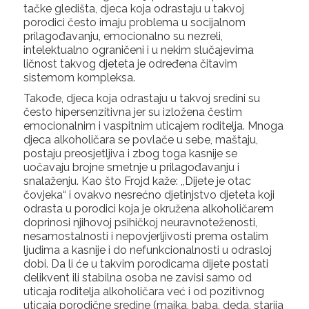
tačke gledišta, djeca koja odrastaju u takvoj
porodici često imaju problema u socijalnom
prilagođavanju, emocionalno su nezreli,
intelektualno ograničeni i u nekim slučajevima
ličnost takvog djeteta je određena čitavim
sistemom kompleksa.
Takođe, djeca koja odrastaju u takvoj sredini su
često hipersenzitivna jer su izložena čestim
emocionalnim i vaspitnim uticajem roditelja. Mnoga
djeca alkoholičara se povlače u sebe, maštaju,
postaju preosjetljiva i zbog toga kasnije se
uočavaju brojne smetnje u prilagođavanju i
snalaženju. Kao što Frojd kaže: ,,Dijete je otac
čovjeka“ i ovakvo nesrećno djetinjstvo djeteta koji
odrasta u porodici koja je okružena alkoholičarem
doprinosi njihovoj psihičkoj neuravnoteženosti,
nesamostalnosti i nepovjerljivosti prema ostalim
ljudima a kasnije i do nefunkcionalnosti u odrasloj
dobi. Da li će u takvim porodicama dijete postati
delikvent ili stabilna osoba ne zavisi samo od
uticaja roditelja alkoholičara već i od pozitivnog
uticaja porodične sredine (majka, baba, deda, starija