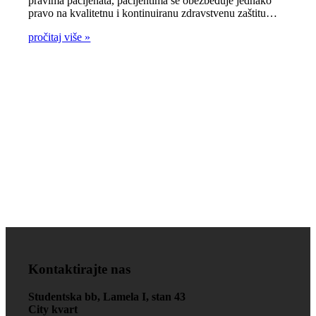
pravima pacijenata, pacijentima se obezbeđuje jednako
pravo na kvalitetnu i kontinuiranu zdravstvenu zaštitu…
pročitaj više »
Zdravlje je na prvom
mjestu!
Kontaktirajte nas
Studentska bb, Lamela I, stan 43
City kvart