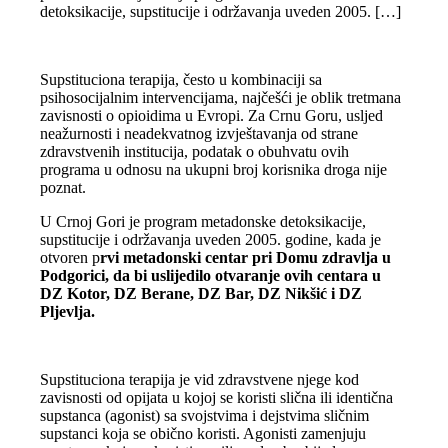
detoksikacije, supstitucije i održavanja uveden 2005. […]
Supstituciona terapija, često u kombinaciji sa
psihosocijalnim intervencijama, najčešći je oblik tretmana
zavisnosti o opioidima u Evropi. Za Crnu Goru, usljed
neažurnosti i neadekvatnog izvještavanja od strane
zdravstvenih institucija, podatak o obuhvatu ovih
programa u odnosu na ukupni broj korisnika droga nije
poznat.
U Crnoj Gori je program metadonske detoksikacije,
supstitucije i održavanja uveden 2005. godine, kada je
otvoren p
rvi metadonski centar pri Domu zdravlja u
Podgorici, da bi uslijedilo otvaranje ovih centara u
DZ Kotor, DZ Berane, DZ Bar, DZ Nikšić i DZ
Pljevlja.
Supstituciona terapija je vid zdravstvene njege kod
zavisnosti od opijata u kojoj se koristi slična ili identična
supstanca (agonist) sa svojstvima i dejstvima sličnim
supstanci koja se obično koristi. Agonisti zamenjuju