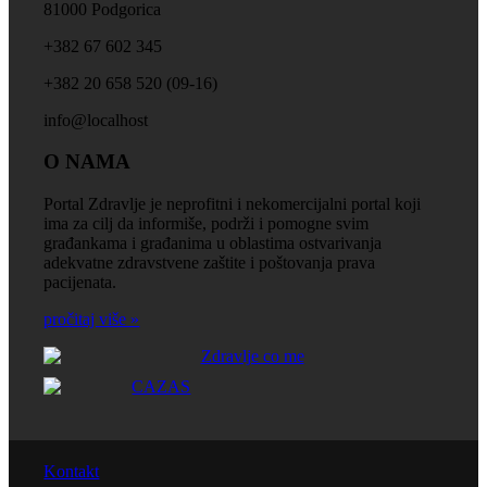
81000 Podgorica
+‎382 67 602 345
+‎382 20 658 520 (09-16)
info@localhost
O NAMA
Portal Zdravlje je neprofitni i nekomercijalni portal koji
ima za cilj da informiše, podrži i pomogne svim
građankama i građanima u oblastima ostvarivanja
adekvatne zdravstvene zaštite i poštovanja prava
pacijenata.
pročitaj više »
Kontakt