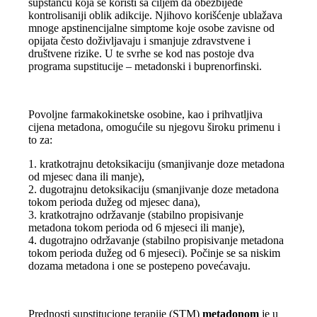
supstancu koja se koristi sa ciljem da obezbijede
kontrolisaniji oblik adikcije. Njihovo korišćenje ublažava
mnoge apstinencijalne simptome koje osobe zavisne od
opijata često doživljavaju i smanjuje zdravstvene i
društvene rizike. U te svrhe se kod nas postoje dva
programa supstitucije – metadonski i buprenorfinski.
Povoljne farmakokinetske osobine, kao i prihvatljiva
cijena metadona, omogućile su njegovu široku primenu i
to za:
1. kratkotrajnu detoksikaciju (smanjivanje doze metadona
od mjesec dana ili manje),
2. dugotrajnu detoksikaciju (smanjivanje doze metadona
tokom perioda dužeg od mjesec dana),
3. kratkotrajno održavanje (stabilno propisivanje
metadona tokom perioda od 6 mjeseci ili manje),
4. dugotrajno održavanje (stabilno propisivanje metadona
tokom perioda dužeg od 6 mjeseci). Počinje se sa niskim
dozama metadona i one se postepeno povećavaju.
Prednosti supstitucione terapije (STM)
metadonom
je u