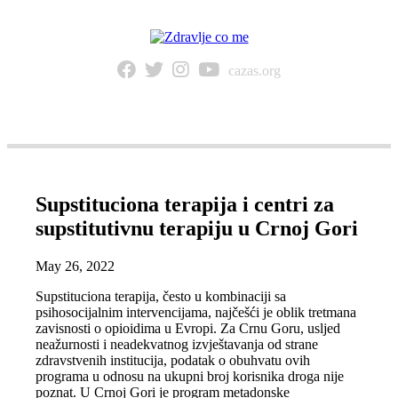
cazas.org
NAVIGACIJA
Supstituciona terapija i centri za
supstitutivnu terapiju u Crnoj Gori
May 26, 2022
Supstituciona terapija, često u kombinaciji sa
psihosocijalnim intervencijama, najčešći je oblik tretmana
zavisnosti o opioidima u Evropi. Za Crnu Goru, usljed
neažurnosti i neadekvatnog izvještavanja od strane
zdravstvenih institucija, podatak o obuhvatu ovih
programa u odnosu na ukupni broj korisnika droga nije
poznat. U Crnoj Gori je program metadonske