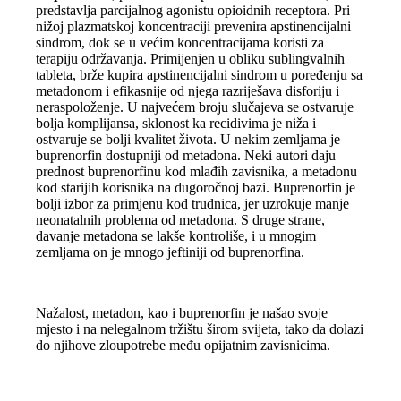
predstavlja parcijalnog agonistu opioidnih receptora. Pri
nižoj plazmatskoj koncentraciji prevenira apstinencijalni
sindrom, dok se u većim koncentracijama koristi za
terapiju održavanja. Primijenjen u obliku sublingvalnih
tableta, brže kupira apstinencijalni sindrom u poređenju sa
metadonom i efikasnije od njega razriješava disforiju i
neraspoloženje. U najvećem broju slučajeva se ostvaruje
bolja komplijansa, sklonost ka recidivima je niža i
ostvaruje se bolji kvalitet života. U nekim zemljama je
buprenorfin dostupniji od metadona. Neki autori daju
prednost buprenorfinu kod mlađih zavisnika, a metadonu
kod starijih korisnika na dugoročnoj bazi. Buprenorfin je
bolji izbor za primjenu kod trudnica, jer uzrokuje manje
neonatalnih problema od metadona. S druge strane,
davanje metadona se lakše kontroliše, i u mnogim
zemljama on je mnogo jeftiniji od buprenorfina.
Nažalost, metadon, kao i buprenorfin je našao svoje
mjesto i na nelegalnom tržištu širom svijeta, tako da dolazi
do njihove zloupotrebe među opijatnim zavisnicima.