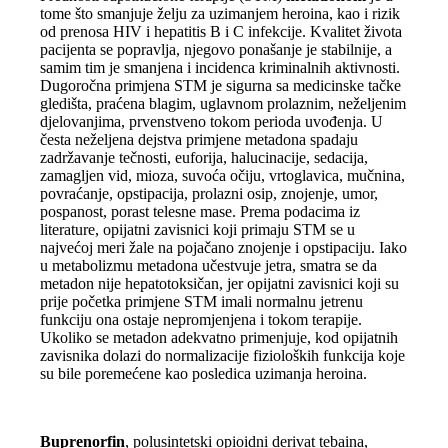
tome što smanjuje želju za uzimanjem heroina, kao i rizik
od prenosa HIV i hepatitis B i C infekcije. Kvalitet života
pacijenta se popravlja, njegovo ponašanje je stabilnije, a
samim tim je smanjena i incidenca kriminalnih aktivnosti.
Dugoročna primjena STM je sigurna sa medicinske tačke
gledišta, praćena blagim, uglavnom prolaznim, neželjenim
djelovanjima, prvenstveno tokom perioda uvođenja. U
česta neželjena dejstva primjene metadona spadaju
zadržavanje tečnosti, euforija, halucinacije, sedacija,
zamagljen vid, mioza, suvoća očiju, vrtoglavica, mučnina,
povraćanje, opstipacija, prolazni osip, znojenje, umor,
pospanost, porast telesne mase. Prema podacima iz
literature, opijatni zavisnici koji primaju STM se u
najvećoj meri žale na pojačano znojenje i opstipaciju. Iako
u metabolizmu metadona učestvuje jetra, smatra se da
metadon nije hepatotoksičan, jer opijatni zavisnici koji su
prije početka primjene STM imali normalnu jetrenu
funkciju ona ostaje nepromjenjena i tokom terapije.
Ukoliko se metadon adekvatno primenjuje, kod opijatnih
zavisnika dolazi do normalizacije fizioloških funkcija koje
su bile poremećene kao posledica uzimanja heroina.
Buprenorfin
, polusintetski opioidni derivat tebaina,